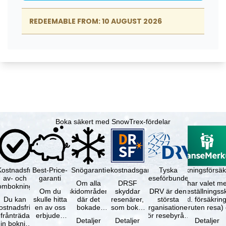
Boka säkert med SnowTrex-fördelar
Kostnadsfri
Best-Price-
Snögaranti
Resekostnadsgaranti
Tyska
Avbokningsförsäk
av- och
garanti
reseförbundet
Om alla
DRSF
Du har valet me
ombokning
Om du
skidområden
skyddar
DRV är den
avbeställningss
Du kan
skulle hitta
där det
resenärer,
största
(inkl. försäkrin
ostnadsfritt
en av oss
bokade
som bokat
organisationen
avbruten resa)
frånträda
erbjuden
liftkortet
en
för resebyråer
…
Detaljer
Detaljer
Detaljer
in bokning
resa – med
gäller –
paketresa
och