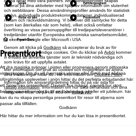
också delar med våra partners. Användningsprofiler skapas
Språk
Partnerprogram
baserat på dina aktiviteter med hjälp av information om slutenhet
och webbläsare. Dessa användningsprofiler används för statistisk
analys, individuella produktrekommendationer, individualiserad
Värva en vän
Presentkort
reklam och räckviddsmätning. Vi behöver ditt samtycke för detta
(som kan återkallas när som helst), vilket också omfattar
överföring av vissa personuppgifter till tredjepartsleverantörer i
tredjeländer utanför Europeiska ekonomiska samarbetsområdet,
S
Presentkort
till exempel Google eller Microsoft i USA.
Genom att klicka på
Godkänn
så accepterar du bruk av för
Presentkort
t
funktionen ej nödvändiga cookies. Om du klickar på
Avböj
kommer
vi endast att använda tjänster som är tekniskt nödvändiga och
som krävs för att uppfylla avtalet.
a
Att dra magiska svängar i pisten eller promenera genom pittoreska
Mer information om bruk av cookies och möjligheten av ändra
vinterskogar. Om du vill överraska vänner eller familj med sådana
dina inställningar hittar du i vår information om
Cookies-Policy
.
r
oförglömliga upplevelser i snön hittar du det perfekta erbjudandet här:
Information om ansvarsfördelning hittar du på vår sida för
ett SnowTrex presentkort! Oavsett hur många, oavsett hur stort
rättslig information
. Information om hur data behandlas och dina
t
belopp, oavsett om det är till en födelsedag, jul eller ett jubileum: här
rättigheter hittar du på vår sida om
dataskydd
.
kan du nu skapa personliga presentkort för resor till alperna som
s
passar alla tillfällen.
Godkänn
i
Här hittar du mer information om hur du kan
lösa in presentkortet
.
d