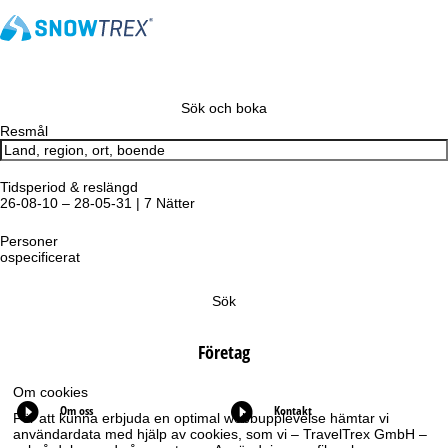
Sök och boka
Resmål
Tidsperiod & reslängd
26-08-10 – 28-05-31 | 7 Nätter
Personer
ospecificerat
Sök
Företag
Om cookies
Om oss
Kontakt
För att kunna erbjuda en optimal webbupplevelse hämtar vi
användardata med hjälp av cookies, som vi – TravelTrex GmbH –