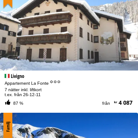
Livigno
°°°
Appartement La Fonte
7 nätter inkl. liftkort
t.ex. från 26-12-11
4 087
kr
87 %
från
Familj