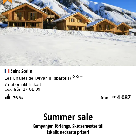
Saint Sorlin
°°°
Les Chalets de l'Arvan II (sparpris)
7 nätter inkl. liftkort
t.ex. från 27-01-09
4 087
kr
76 %
från
Summer sale
Kampanjen förlängs. Skidsemester till
iskallt nedsatta priser!