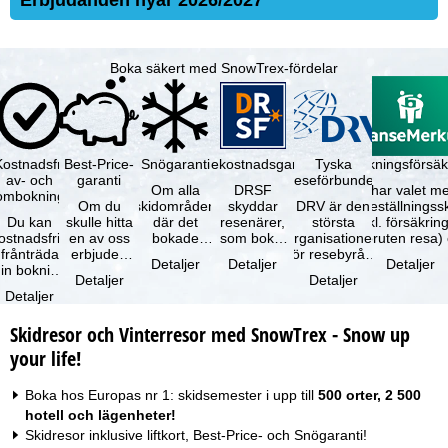
Erbjudanden nyår 2026/2027
Boka säkert med SnowTrex-fördelar
Kostnadsfri
Best-Price-
Snögaranti
Resekostnadsgaranti
Tyska
Avbokningsförsäk
av- och
garanti
reseförbundet
Om alla
DRSF
Du har valet me
ombokning
Om du
skidområden
skyddar
DRV är den
avbeställningss
Du kan
skulle hitta
där det
resenärer,
största
(inkl. försäkrin
ostnadsfritt
en av oss
bokade
som bokat
organisationen
avbruten resa)
frånträda
erbjuden
liftkortet
en
för resebyråer
…
Detaljer
Detaljer
Detaljer
in bokning
resa – med
gäller –
paketresa
och
Detaljer
Detaljer
inom 5
samma
skidområdets
eller
researrangörer
Detaljer
dagar efter
tillgång och
högsta …
förbundna
i Tyskland. …
…
inkluderade
resetjänster
Skidresor och Vinterresor med SnowTrex - Snow up
…
hos en …
your life!
Boka hos Europas nr 1: skidsemester i upp till
500 orter, 2 500
hotell och lägenheter!
Skidresor inklusive liftkort, Best-Price- och Snögaranti!