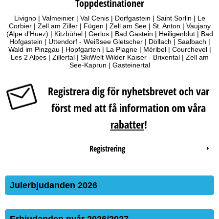
Toppdestinationer
Livigno
|
Valmeinier
|
Val Cenis
|
Dorfgastein
|
Saint Sorlin
|
Le
Corbier
|
Zell am Ziller
|
Fügen
|
Zell am See
|
St. Anton
|
Vaujany
(Alpe d'Huez)
|
Kitzbühel
|
Gerlos
|
Bad Gastein
|
Heiligenblut
|
Bad
Hofgastein
|
Uttendorf - Weißsee Gletscher
|
Döllach
|
Saalbach
|
Wald im Pinzgau
|
Hopfgarten
|
La Plagne
|
Méribel
|
Courchevel
|
Les 2 Alpes
|
Zillertal
|
SkiWelt Wilder Kaiser - Brixental
|
Zell am
See-Kaprun
|
Gasteinertal
Registrera dig för nyhetsbrevet och var
först med att få information om våra
rabatter
!
Registrering
Julerbjudanden 2026