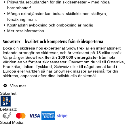
Prisvärda erbjudanden för din skidsemester – med höga
barnrabatter!
Många extratjänster kan bokas: skidlektioner, skidhyra,
försäkring, m.m.
Kostnadsfri avbokning och ombokning är möjlig
Mer reseinformation
SnowTrex – kvalitet och kompetens från skidexperterna
Boka din skidresa hos experterna! SnowTrex är en internationellt
ledande arrangör av skidresor, och är verksamt på 13 olika språk.
Varje år ger SnowTrex
fler än 100 000 vintergäster
från hela
världen en välförtjänt skidsemester. Oavsett om du vill till Österrike,
Frankrike, Italien, Tyskland, Schweiz eller till något annat land i
Europa eller världen så har SnowTrex massor av resmål för din
skidresa, anpassat efter dina individuella önskemål.
Skidsemester med SnowTrex – ett gigantiskt utbud av erbjudanden
Visa mer
för din skidresa!
Säkerhet
:
För att du ska få uppleva en perfekt semester i snön erbjuder
SnowTrex totalt 500 skidorter och 2 500 boenden i Alpernas alla
skidområden, och även i skidområden utanför Alperna. För de
Betalsätt
:
flesta erbjudanden rör det sig om
skidresor inklusive liftkort
, och
detta i oerhört prisvärda paket! SnowTrex-erbjudandena har något
Social Media
för alla önskemål, oavsett om du planerar att resa med familjen,
:
föredrar en gruppskidresa, vill bo i ett hotell precis vid pisten, ha en