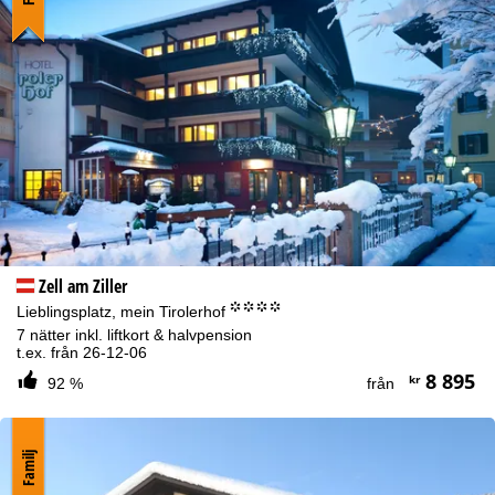
vi endast att använda tjänster som är tekniskt nödvändiga och
som krävs för att uppfylla avtalet.
Mer information om bruk av cookies och möjligheten av ändra
dina inställningar hittar du i vår information om
Cookies-Policy
.
Information om ansvarsfördelning hittar du på vår sida för
rättslig information
. Information om hur data behandlas och dina
rättigheter hittar du på vår sida om
dataskydd
.
Godkänn
Zell am Ziller
°°°°
Lieblingsplatz, mein Tirolerhof
7 nätter inkl. liftkort & halvpension
t.ex. från 26-12-06
8 895
kr
92 %
från
Familj