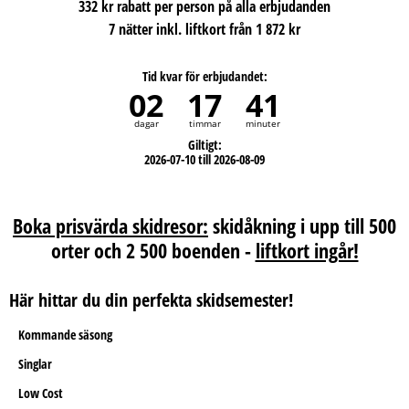
332 kr rabatt per person på alla erbjudanden
7 nätter inkl. liftkort från 1 872 kr
Tid kvar för erbjudandet:
02
17
41
dagar
timmar
minuter
Giltigt:
2026-07-10 till 2026-08-09
Boka prisvärda skidresor:
skidåkning i upp till 500
orter och 2 500 boenden -
liftkort ingår!
Här hittar du din perfekta skidsemester!
Kommande säsong
Singlar
Low Cost