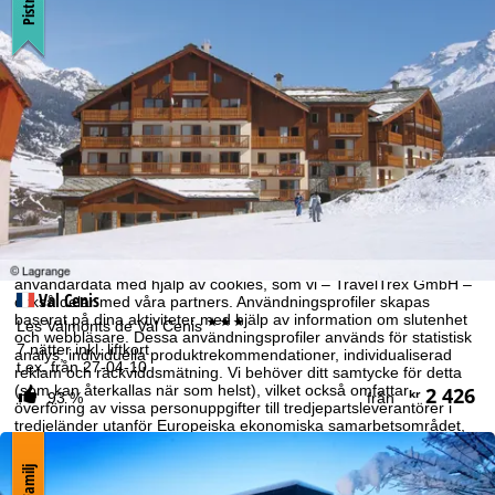
Om cookies
För att kunna erbjuda en optimal webbupplevelse hämtar vi
användardata med hjälp av cookies, som vi – TravelTrex GmbH –
Val Cenis
också delar med våra partners. Användningsprofiler skapas
baserat på dina aktiviteter med hjälp av information om slutenhet
***
Les Valmonts de Val Cenis
och webbläsare. Dessa användningsprofiler används för statistisk
7 nätter inkl. liftkort
analys, individuella produktrekommendationer, individualiserad
t.ex. från 27-04-10
reklam och räckviddsmätning. Vi behöver ditt samtycke för detta
(som kan återkallas när som helst), vilket också omfattar
2 426
kr
93 %
från
överföring av vissa personuppgifter till tredjepartsleverantörer i
tredjeländer utanför Europeiska ekonomiska samarbetsområdet,
till exempel Google eller Microsoft i USA.
Genom att klicka på
Godkänn
så accepterar du bruk av för
Familj
funktionen ej nödvändiga cookies. Om du klickar på
Avböj
kommer