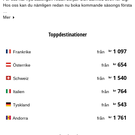
Hos oss kan du nämligen redan nu boka kommande säsongs första
…
Mer
Toppdestinationer
1 097
kr
Frankrike
från
654
kr
Österrike
från
1 540
kr
Schweiz
från
764
kr
Italien
från
543
kr
Tyskland
från
1 761
kr
Andorra
från