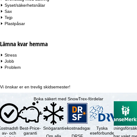
Syset/säkerhetsnålar
Sax
Tejp
Plastpåsar
Lämna kvar hemma
Stress
Jobb
Problem
Vi önskar er en trevlig skidsemester!
Boka säkert med SnowTrex-fördelar
Kostnadsfri
Best-Price-
Snögaranti
Resekostnadsgaranti
Tyska
Avbokningsförsäk
av- och
garanti
reseförbundet
Om alla
DRSF
Du har valet me