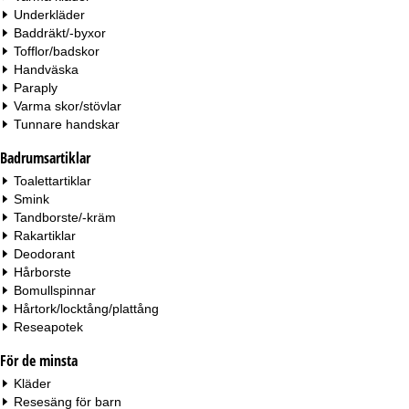
Underkläder
Baddräkt/-byxor
Tofflor/badskor
Handväska
Paraply
Varma skor/stövlar
Tunnare handskar
Badrumsartiklar
Toalettartiklar
Smink
Tandborste/-kräm
Rakartiklar
Deodorant
Hårborste
Bomullspinnar
Hårtork/locktång/plattång
Reseapotek
För de minsta
Kläder
Resesäng för barn