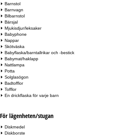
Barnstol
Barnvagn
Bilbarnstol
Bärsjal
Mjukisdjur/leksaker
Babyphone
Nappar
Skötväska
Babyflaska/barntallrikar och -bestick
Babymat/haklapp
Nattlampa
Potta
Solglasögon
Badtofflor
Tofflor
En drickflaska för varje barn
För lägenheten/stugan
Diskmedel
Diskborste