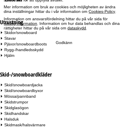
som krävs för att uppfylla avtalet.
Mer information om bruk av cookies och möjligheten av ändra
dina inställningar hittar du i vår information om
Cookies-Policy
.
Information om ansvarsfördelning hittar du på vår sida för
Utrustning
rättslig information
. Information om hur data behandlas och dina
rättigheter hittar du på vår sida om
dataskydd
.
Skidor/snowboard
Stavar
Godkänn
Pjäxor/snowboardboots
Rygg-/handledsskydd
Hjälm
Skid-/snowboardkläder
Skid/snowboardjacka
Skid/snowboardbyxor
Mössa/pannband
Skidstrumpor
Skidglasögon
Skidhandskar
Halsduk
Skidmask/halsvärmare