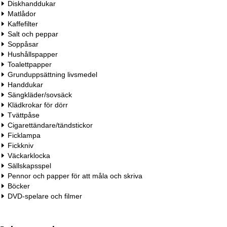
Diskhanddukar
Matlådor
Kaffefilter
Salt och peppar
Soppåsar
Hushållspapper
Toalettpapper
Grunduppsättning livsmedel
Handdukar
Sängkläder/sovsäck
Klädkrokar för dörr
Tvättpåse
Cigarettändare/tändstickor
Ficklampa
Fickkniv
Väckarklocka
Sällskapsspel
Pennor och papper för att måla och skriva
Böcker
DVD-spelare och filmer