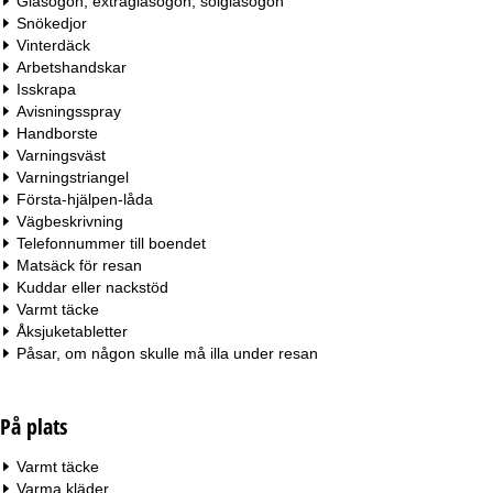
Glasögon, extraglasögon, solglasögon
Snökedjor
Vinterdäck
Arbetshandskar
Isskrapa
Avisningsspray
Handborste
Varningsväst
Varningstriangel
Första-hjälpen-låda
Vägbeskrivning
Telefonnummer till boendet
Matsäck för resan
Kuddar eller nackstöd
Varmt täcke
Åksjuketabletter
Påsar, om någon skulle må illa under resan
På plats
Varmt täcke
Varma kläder