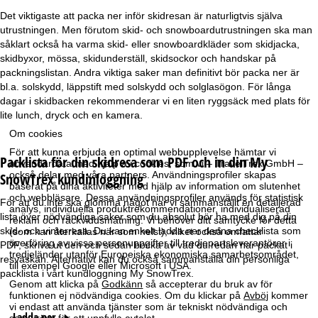
r
Det viktigaste att packa ner inför skidresan är naturligtvis själva
utrustningen. Men förutom skid- och snowboardutrustningen ska man
t
såklart också ha varma skid- eller snowboardkläder som skidjacka,
skidbyxor, mössa, skidunderställ, skidsockor och handskar på
packningslistan. Andra viktiga saker man definitivt bör packa ner är
s
bl.a. solskydd, läppstift med solskydd och solglasögon. För långa
dagar i skidbacken rekommenderar vi en liten ryggsäck med plats för
i
lite lunch, dryck och en kamera.
d
Om cookies
För att kunna erbjuda en optimal webbupplevelse hämtar vi
Packlista för din skidresa som PDF och in din My
a
användardata med hjälp av cookies, som vi – TravelTrex GmbH –
också delar med våra partners. Användningsprofiler skapas
SnowTrex kundinloggning
baserat på dina aktiviteter med hjälp av information om slutenhet
och webbläsare. Dessa användningsprofiler används för statistisk
För att du inte ska glömma något har vi sammanställt en detaljerad
analys, individuella produktrekommendationer, individualiserad
lista över nödvändiga saker som du absolut bör ha med dig på din
reklam och räckviddsmätning. Vi behöver ditt samtycke för detta
skid- och vinterresa. Du kan enkelt ladda ner denna checklista som
(som kan återkallas när som helst), vilket också omfattar
överföring av vissa personuppgifter till tredjepartsleverantörer i
PDF, skriva ut den och sedan bocka av vad du redan har packat i
tredjeländer utanför Europeiska ekonomiska samarbetsområdet,
resväskan. Alternativt kan du också sammanställa din personliga
till exempel Google eller Microsoft i USA.
packlista i vårt kundloggning
My SnowTrex
.
Genom att klicka på
Godkänn
så accepterar du bruk av för
funktionen ej nödvändiga cookies. Om du klickar på
Avböj
kommer
vi endast att använda tjänster som är tekniskt nödvändiga och
Ladda ner