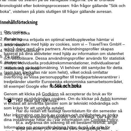
kronologiskt efter bokningsprocessen: från frågor gällande "Sök och
r
boka", vistelsen på plats slutligen till frågor gällande avresan.
t
Innehållsförteckning
Om cookies
s
Sök och boka
Betalning
För att kunna erbjuda en optimal webbupplevelse hämtar vi
användardata med hjälp av cookies, som vi – TravelTrex GmbH –
i
Inför resan
också delar med våra partners. Användningsprofiler skapas
Resa och ankomst
baserat på dina aktiviteter med hjälp av information om slutenhet
På plats
d
och webbläsare. Dessa användningsprofiler används för statistisk
Hemresa
analys, individuella produktrekommendationer, individualiserad
reklam och räckviddsmätning. Vi behöver ditt samtycke för detta
Avbokning av resa
a
(som kan återkallas när som helst), vilket också omfattar
Allmänna frågor
överföring av vissa personuppgifter till tredjepartsleverantörer i
tredjeländer utanför Europeiska ekonomiska samarbetsområdet,
1. Sök och boka
till exempel Google eller Microsoft i USA.
Genom att klicka på
Godkänn
så accepterar du bruk av för
funktionen ej nödvändiga cookies. Om du klickar på
Avböj
kommer
Hur hittar jag rätt resa?
vi endast att använda tjänster som är tekniskt nödvändiga och
som krävs för att uppfylla avtalet.
Har du redan ett fastlagt favoritdatum för din semester så
Mer information om bruk av cookies och möjligheten av ändra
kan du använda söktjänsten
Sök och boka
. Där kan du
dina inställningar hittar du i vår information om
Cookies-Policy
.
bl.a. avgränsa din sökning till ett bestämt resmål, ange
Information om ansvarsfördelning hittar du på vår sida för
antal personer och använda våra mångsidiga filter.