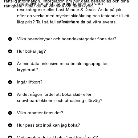
rättslig information
. Information om hur data behandlas och dina
Alternativt kan du hitta erbjudanden via våra
rättigheter hittar du på vår sida om
dataskydd
.
resekategorier
eller
Last-Minute & Deals
. Är du på jakt
efter en vecka med mycket skidåkning och festande till ett
Godkänn
lågt pris? Ta i så fall en närmare titt på våra
events
.
Vilka boendetyper och boendekategorier finns det?
Hur bokar jag?
Är min data, inklusive mina betalningsuppgifter,
krypterad?
Ingår liftkort?
Är det någon fördel att boka skid- eller
snowboardlektioner och utrustning i förväg?
Vilka rabatter finns det?
Hur pass tätt inpå kan jag boka?
Vad innebär det att boka "mot förfrågan"?