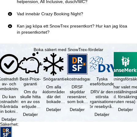
helpension, All Inclusive, dusch/WC?
Vad innebär Crazy Booking Night?
Kan jag köpa ett SnowTrex presentkort? Hur kan jag lösa
in presentkortet?
Boka säkert med SnowTrex-fördelar
Kostnadsfri
Best-Price-
Snögaranti
Resekostnadsgaranti
Tyska
Avbokningsförsäk
av- och
garanti
reseförbundet
Om alla
DRSF
Du har valet me
ombokning
Om du
skidområden
skyddar
DRV är den
avbeställningss
Du kan
skulle hitta
där det
resenärer,
största
(inkl. försäkrin
ostnadsfritt
en av oss
bokade
som bokat
organisationen
avbruten resa)
frånträda
erbjuden
liftkortet
en
för resebyråer
…
Detaljer
Detaljer
Detaljer
in bokning
resa – med
gäller –
paketresa
och
Detaljer
Detaljer
inom 5
samma
skidområdets
eller
researrangörer
Detaljer
dagar efter
tillgång och
högsta …
förbundna
i Tyskland. …
Säkerhet
:
…
inkluderade
resetjänster
…
hos en …