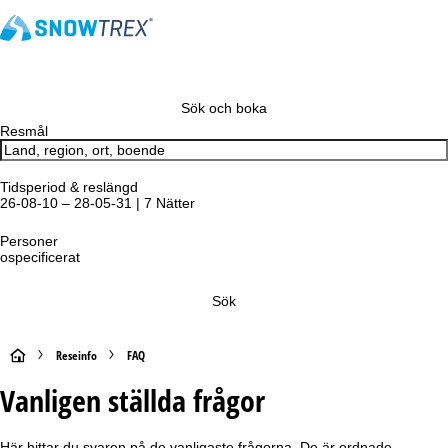
Sök och boka
Resmål
Tidsperiod & reslängd
26-08-10 – 28-05-31 | 7 Nätter
Personer
ospecificerat
Sök
S
Reseinfo
FAQ
Vanligen ställda frågor
t
a
Här hittar du svaren på de vanligaste frågorna. De är ordnade