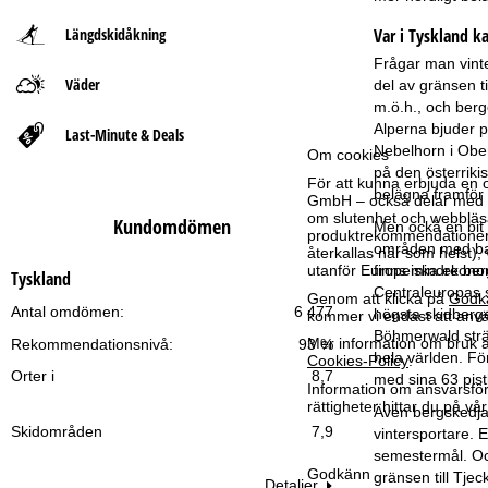
Längdskidåkning
Var i Tyskland k
t
Frågar man vinte
Väder
s
del av gränsen t
m.ö.h., och berg
i
Alperna bjuder p
Last-Minute & Deals
Nebelhorn i Ober
Om cookies
på den österrik
d
För att kunna erbjuda en 
belägna framför 
GmbH – också delar med vå
a
om slutenhet och webbläsar
Kundomdömen
Men ockå en bit 
produktrekommendationer, 
områden med bara
återkallas när som helst), 
finns mindre ber
utanför Europeiska ekonom
Tyskland
Centraleuropas 
Genom att klicka på
Godk
Antal omdömen:
6 477
högsta skidberge
kommer vi endast att använ
Böhmerwald sträc
Mer information om bruk av
Rekommendationsnivå:
93 %
hela världen. Fö
Cookies-Policy
.
Orter i
8,7
med sina 63 pist
Information om ansvarsförd
rättigheter hittar du på v
Även bergskedjan
Skidområden
7,9
vintersportare. 
semestermål. Oc
Godkänn
gränsen till Tjec
Detaljer