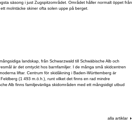
gsta säsong i just Zugspitzområdet. Området håller normalt öppet från
ett molntäcke skiner ofta solen uppe på berget.
mångsidiga landskap, från Schwarzwald till Schwäbische Alb och
tresmål är det omtyckt hos barnfamiljer. I de många små skidcentren
 moderna liftar. Centrum för skidåkning i Baden-Württemberg är
Feldberg (1 493 m.ö.h.), runt vilket det finns en rad mindre
e Alb finns familjevänliga skidområden med ett mångsidigt utbud
alla artiklar