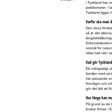
i Tyskland kan ma
pistkilometer. I
Tyskland ligger 
Varför ska man å
Den stora fördel
så är det alterna
längdskidåknings
förbundsländerna
resmål för natur
hittat helt rätt i
Vad gör Tyskland 
Ett mångsidigt u
familjer med små
här passande omr
förmågor och inb
gör det lätt att 
Hur länge kan ma
På grund av de l
brukar finnas i 