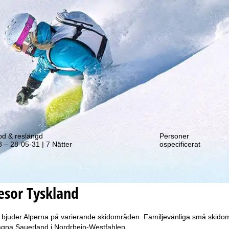
tt erbjudande!
od & reslängd
Personer
 – 28-05-31 | 7 Nätter
ospecificerat
resor
Tyskland
 bjuder Alperna på varierande skidområden. Familjevänliga små skidomr
ägna Sauerland i Nordrhein-Westfahlen.