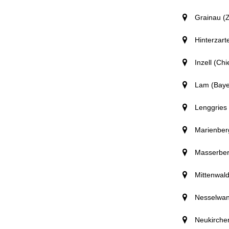
Grainau (Z
Hinterzar
Inzell (C
Lam (Baye
Lenggries
Marienber
Masserber
Mittenwald
Nesselwan
Neukirchen