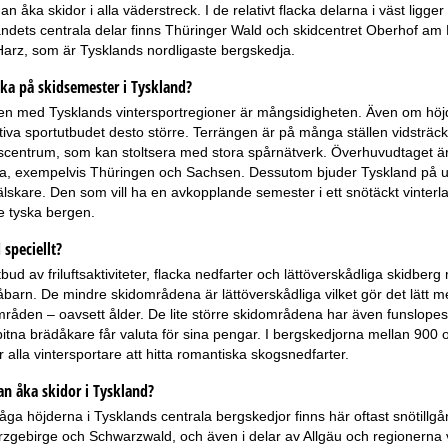
n åka skidor i alla väderstreck. I de relativt flacka delarna i väst lig
 landets centrala delar finns Thüringer Wald och skidcentret Oberhof am 
Harz, som är Tysklands nordligaste bergskedja.
ka på skidsemester i Tyskland?
en med Tysklands vintersportregioner är mångsidigheten. Även om höjd
tiva sportutbudet desto större. Terrängen är på många ställen vidsträckt o
centrum, som kan stoltsera med stora spårnätverk. Överhuvudtaget är lä
, exempelvis Thüringen och Sachsen. Dessutom bjuder Tyskland på unika 
älskare. Den som vill ha en avkopplande semester i ett snötäckt vinter
 de tyska bergen.
speciellt?
tbud av friluftsaktiviteter, flacka nedfarter och lättöverskådliga skidbe
barn. De mindre skidområdena är lättöverskådliga vilket gör det lätt m
åden – oavsett ålder. De lite större skidområdena har även funslopes
itna brädåkare får valuta för sina pengar. I bergskedjorna mellan 900 
för alla vintersportare att hitta romantiska skogsnedfarter.
n åka skidor i Tyskland?
åga höjderna i Tysklands centrala bergskedjor finns här oftast snötil
Erzgebirge och Schwarzwald, och även i delar av Allgäu och regionerna v