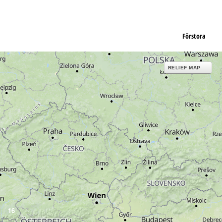
Förstora
RELIEF MAP
16