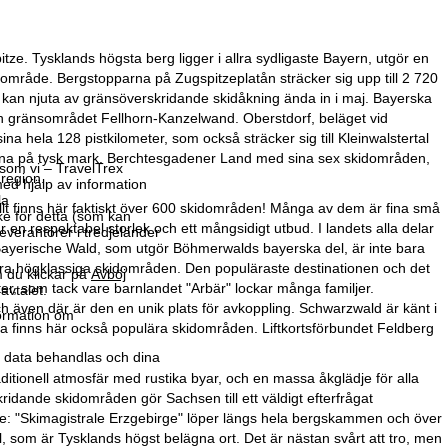
tze. Tysklands högsta berg ligger i allra sydligaste Bayern, utgör en
dområde. Bergstopparna på Zugspitzeplatån sträcker sig upp till 2 720
 kan njuta av gränsöverskridande skidåkning ända in i maj. Bayerska
ch gränsområdet Fellhorn-Kanzelwand. Oberstdorf, beläget vid
a hela 128 pistkilometer, som också sträcker sig till Kleinwalstertal
ena på tysk mark. Berchtesgadener Land med sina sex skidområden,
som vi – TravelTrex
region.
ed hjälp av information
la
iellt finns här faktiskt över 600 skidområden! Många av dem är fina små
ke för detta (som kan
 en respektabel storlek och ett mångsidigt utbud. I landets alla delar
leverantörer i tredjeländer
 Bayerische Wald, som utgör Böhmerwalds bayerska del, är inte bara
era högklassiga skidområden. Den populäraste destinationen och det
 du klickar på
Avböj
er, som tack vare barnlandet "Arbär" lockar många familjer.
avtalet.
 även där är den en unik plats för avkoppling. Schwarzwald är känt i
formation om
a finns här också populära skidområden. Liftkortsförbundet Feldberg
r data behandlas och dina
itionell atmosfär med rustika byar, och en massa åkglädje för alla
idande skidområden gör Sachsen till ett väldigt efterfrågat
ge: "Skimagistrale Erzgebirge" löper längs hela bergskammen och över
al, som är Tysklands högst belägna ort. Det är nästan svårt att tro, men