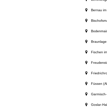
Bernau im
Bischofsma
Bodenmais
Braunlage
Fischen im
Freudenst
Friedrichr
Füssen (Al
Garmisch-
Goslar-Ha