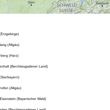
11
(Erzgebirge)
ang (Allgäu)
rberg (Harz)
enhall (Berchtesgadener Land)
(Oberbayern)
ofen (Allgäu)
Eisenstein (Bayerischer Wald)
aden (Berchtesgadener Land)