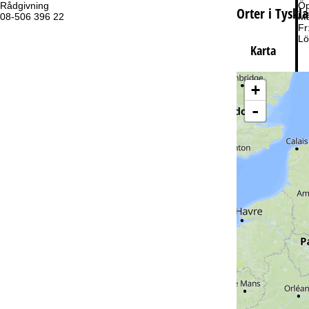
Rådgivning
Öp
Orter i Tyskl
08-506 396 22
Må
Fr
Lö
Karta
+
-
Ti