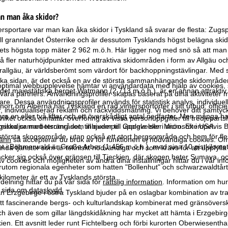
an man åka skidor?
rsportare var man kan åka skidor i Tyskland så svarar de flesta: Zugspi
ill grannlandet Österrike och är dessutom Tysklands högst belägna ski
ets högsta topp mäter 2 962 m.ö.h. Här ligger nog med snö så att man
å fler naturhöjdpunkter med attraktiva skidområden i form av Allgäu o
allgäu, är världsberömt som värdort för backhoppningstävlingar. Med sin
iska sidan, är det också en av de största sammanhängande skidområd
optimal webbupplevelse hämtar vi användardata med hjälp av cookies, 
det majestätiska berget Watmann (2 713 m.ö.h.), är en annan attraktiv 
ra partners. Användningsprofiler skapas baserat på dina aktiviteter m
e. Dessa användningsprofiler används för statistisk analys, individuel
norr om Alperna har Tyskland en rad vintersportorter i sitt utbud: offic
individualiserad reklam och räckviddsmätning. Vi behöver ditt samtyc
 en eller två liftar och ett överskådligt antal nedfarter. Men många har
vilket också omfattar överföring av vissa personuppgifter till tredjeparts
gskedjor med terräng som inbjuder till upplevelser i snön. Exempelvis
iska samarbetsområdet, till exempel Google eller Microsoft i USA.
största skogsområde, utan också ett stort bergsområde och hem för fl
änn
så accepterar du bruk av för funktionen ej nödvändiga cookies. Om
t i Böhmerwald är Große Arber (1 456 m.ö.h.), med sina 10 pistkilomet
da tjänster som är tekniskt nödvändiga och som krävs för att uppfylla 
ker sig också över gränsen till Tjeckien, där skogen heter Sumava, och
 cookies och möjligheten av ändra dina inställningar hittar du i vår in
rutom regionala egenheter som hatten "Bollenhut" och schwarzwaldtårt
kilometer är ett av Tysklands största.
elning hittar du på vår sida för
rättslig information
. Information om hu
år sida om
dataskydd
.
 Erzgebirge i östra Tyskland bjuder på en oslagbar kombination av trad
Ett fascinerande bergs- och kulturlandskap kombinerat med gränsöverskr
h även de som gillar längdskidåkning har mycket att hämta i Erzgebir
kien. Ett avsnitt leder runt Fichtelberg och förbi kurorten Oberwiesenth