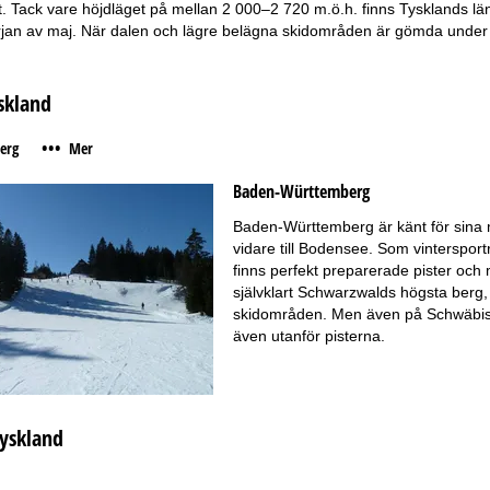
 Tack vare höjdläget på mellan 2 000–2 720 m.ö.h. finns Tysklands län
rjan av maj. När dalen och lägre belägna skidområden är gömda under 
skland
•••
erg
Mer
Baden-Württemberg
Baden-Württemberg är känt för sina 
vidare till Bodensee. Som vinterspor
finns perfekt preparerade pister och
självklart Schwarzwalds högsta berg, 
skidområden. Men även på Schwäbisch
även utanför pisterna.
Tyskland