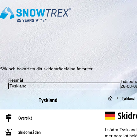
Prenumerera på vårt nyhetsbrev och missa aldrig e
Sök och boka
Hitta ditt skidområde
Mina favoriter
Resmål
Tidsperi
26-08-08
S
Tyskland
Tyskland
t
Skid
Översikt
a
I södra Tyskland
Skidområden
r
mer nordligt bel