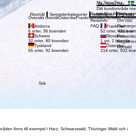
Vänli
My SnowTrex
My SnowTrex
Registrering
Ditt kundområde med
om dina bokade reso
Reseinfo
Om oss
Resmål
Semesterkategorier
Information
Företag
Översikt resmål
Österrike
Frankrike
Italien
Schweiz
Tyskla
Reseinfo
Om oss
FAQ
Partnerp
Andorra
Frankrike
Värva en
6 orter, 36 boenden
52 orter, 431 boe
Schweiz
Slovakien
Presentko
32 orter, 80 boenden
1 ort, 1 boende
Registrer
Tyskland
Österrike
Kontakt
55 orter, 92 boenden
214 orter, 932 bo
Sök
åden finns till exempel i Harz, Schwarzwald, Thüringer Wald och i