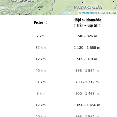
©
Maptoolkit
©
OSM
, © OSM
Höjd skidområde
Pister
–
Från
upp till
2 km
740 - 826 m
32 km
1 130 - 1 559 m
12 km
565 - 970 m
40 km
795 - 1 554 m
31 km
700 - 1 712 m
8 km
900 - 1 463 m
12 km
1 050 - 1 456 m
40 km
795 - 1 554 m