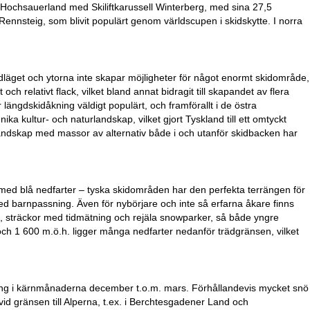
ger Hochsauerland med Skiliftkarussell Winterberg, med sina 27,5
Rennsteig, som blivit populärt genom världscupen i skidskytte. I norra
läget och ytorna inte skapar möjligheter för något enormt skidområde,
ch relativt flack, vilket bland annat bidragit till skapandet av flera
ngdskidåkning väldigt populärt, och framförallt i de östra
kultur- och naturlandskap, vilket gjort Tyskland till ett omtyckt
landskap med massor av alternativ både i och utanför skidbacken har
rg med blå nedfarter – tyska skidområden har den perfekta terrängen för
ed barnpassning. Även för nybörjare och inte så erfarna åkare finns
, sträckor med tidmätning och rejäla snowparker, så både yngre
och 1 600 m.ö.h. ligger många nedfarter nedanför trädgränsen, vilket
lgång i kärnmånaderna december t.o.m. mars. Förhållandevis mycket snö
id gränsen till Alperna, t.ex. i Berchtesgadener Land och