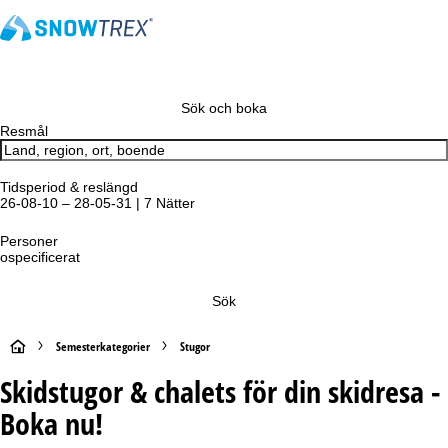
Sök och boka
Resmål
Tidsperiod & reslängd
26-08-10 – 28-05-31 | 7 Nätter
Personer
ospecificerat
Sök
S
Semesterkategorier
Stugor
Skidstugor & chalets för din skidresa -
t
Boka nu!
a