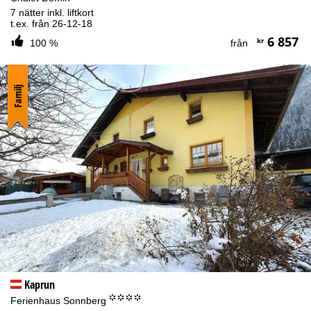
7 nätter inkl. liftkort
t.ex. från 26-12-18
6 857
kr
100 %
från
Familj
Kaprun
°°°°
Ferienhaus Sonnberg