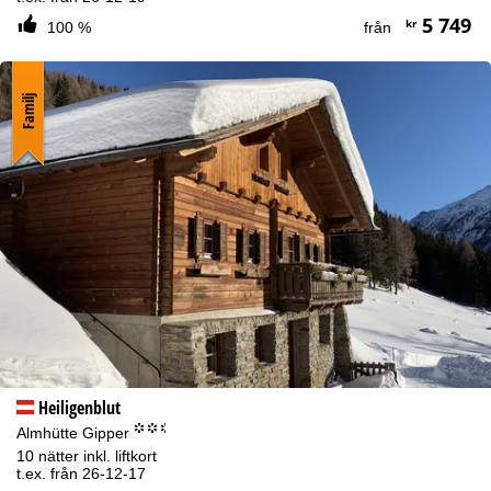
5 749
kr
100 %
från
Familj
Heiligenblut
°°.
Almhütte Gipper
10 nätter inkl. liftkort
t.ex. från 26-12-17