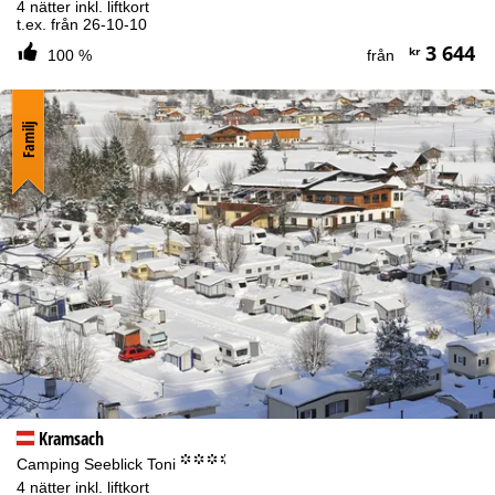
4 nätter inkl. liftkort
t.ex. från 26-10-10
3 644
kr
100 %
från
Familj
Kramsach
°°°.
Camping Seeblick Toni
4 nätter inkl. liftkort