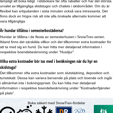
lämpligt att boka tidigt.
Tidsbokare
får ofta rabatter och har det största
urvalet av tillgängliga skidstugor och chalets i skidområdet. Om du är
flexibel kan
erbjudanden i sista minuten
också vara intressanta. Det
finns dock en högre risk att inte alla önskade alternativ kommer att
vara tillgängliga.
Är hundar tillåtna i semesterbostäderna?
Hundar är tillåtna
i de flesta av semesterhusen i SnowTrex-serien.
Ibland finns det särskilda villkor och det tillkommer extra kostnader för
att ta med sig en hund. Du kan hitta mer detaljerad information i
respektive boendebeskrivning under "Husdjur".
Vilka extra kostnader bör tas med i beräkningen när du hyr en
skidstuga?
Det tillkommer ofta extra kostnader som slutstädning, deposition och
turistskatt. Dessa kan variera beroende på plats och boende och ingår
i allmänhet inte i bokningspriset. Du kan hitta mer detaljerad
information i respektive boendebeskrivning under "Kostnader/tjänster
på plats".
Boka säkert med SnowTrex-fördelar