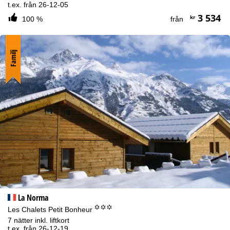
t.ex. från 26-12-05
3 534
kr
100 %
från
Familj
La Norma
°°°
Les Chalets Petit Bonheur
7 nätter inkl. liftkort
t.ex. från 26-12-19