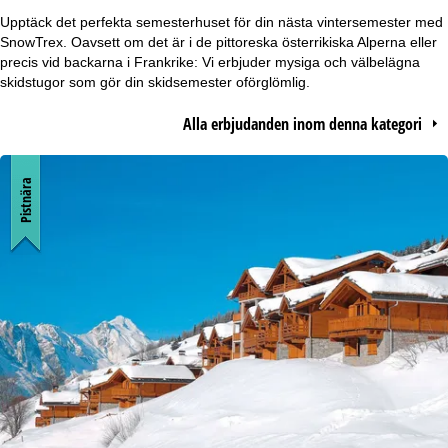
r
Upptäck det perfekta semesterhuset för din nästa vintersemester med
SnowTrex. Oavsett om det är i de pittoreska österrikiska Alperna eller
t
precis vid backarna i Frankrike: Vi erbjuder mysiga och välbelägna
skidstugor som gör din skidsemester oförglömlig.
s
Alla erbjudanden inom denna kategori
i
d
Pistnära
a