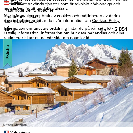
Gerlos
vi endast att använda tjänster som är tekniskt nödvändiga och
som krävs för att uppfylla avtalet.
****
Naturhotel Der Grubacher
Mer information om bruk av cookies och möjligheten av ändra
4 nätter inkl. liftkort
dina inställningar hittar du i vår information om
Cookies-Policy
.
t.ex. från 26-12-04
5 051
Information om ansvarsfördelning hittar du på vår sida för
kr
87 %
från
rättslig information
. Information om hur data behandlas och dina
rättigheter hittar du på vår sida om
dataskydd
.
Pistnära
Godkänn
Valmeinier