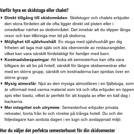
Varför hyra en skidstuga eller chalet?
Direkt tillgång till skidområden
: Skidstugor och chalets erbjuder
den stora fördelen att de ofta
ligger direkt vid pisten
eller i
omedelbar närhet av skidområdet. Det innebär att du slipper långa
resor och kan tillbringa mer tid på skidorna.
Möjlighet till självhushåll
: En stuga med självhushåll ger dig
friheten att laga mat själv och äta oberoende av restaurangtider,
vilket kan vara särskilt fördelaktigt för
familjer med barn
.
Kostnadsbesparingar
: Att boka ett semesterhus kan ofta vara
billigare än att bo på hotell, särskilt för längre skidsemestrar eller
med en större
grupp
, särskilt om kostnaderna kan spridas över en
större grupp.
Mysig atmosfär
: Njut av den mysiga atmosfären i en fjällstuga, som
är utformad med varma material som trä och ofta erbjuder en öppen
spis eller bastu, vilket är perfekt för att koppla av efter en kall dag i
backarna.
Mer integritet och utrymme
: Semesterhus erbjuder privata
retreater, borta från liv och rörelse på trånga hotell. Du och din
följeslagare kan avsluta dagen i en lugn och avslappnad miljö.
Hur du väljer det perfekta semesterhuset för din skidsemester