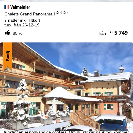
Valmeinier
°°°.
Chalets Grand Panorama I
7 nätter inkl. liftkort
t.ex. från 26-12-19
5 749
kr
85 %
från
Familj
Om cookies
För att kunna erbjuda en optimal webbupplevelse hämtar vi
användardata med hjälp av cookies, som vi – TravelTrex GmbH –
också delar med våra partners. Användningsprofiler skapas
baserat på dina aktiviteter med hjälp av information om slutenhet
och webbläsare. Dessa användningsprofiler används för statistisk
analys, individuella produktrekommendationer, individualiserad
reklam och räckviddsmätning. Vi behöver ditt samtycke för detta
(som kan återkallas när som helst), vilket också omfattar
överföring av vissa personuppgifter till tredjepartsleverantörer i
tredjeländer utanför Europeiska ekonomiska samarbetsområdet,
till exempel Google eller Microsoft i USA.
Genom att klicka på
Godkänn
så accepterar du bruk av för
funktionen ej nödvändiga cookies. Om du klickar på
Avböj
kommer