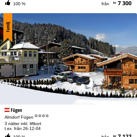
7 300
kr
100 %
från
Familj
Fügen
°°°°
Almdorf Fügen
3 nätter inkl. liftkort
t.ex. från 26-12-04
7 122
kr