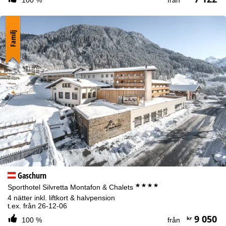
100 %
från
Familj
Gaschurn
****
Sporthotel Silvretta Montafon & Chalets
4 nätter inkl. liftkort & halvpension
t.ex. från 26-12-06
9 050
kr
100 %
från