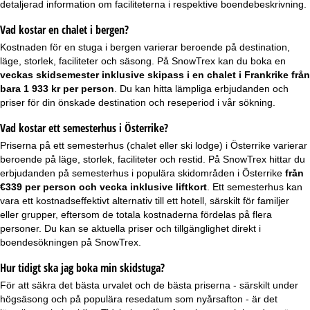
detaljerad information om faciliteterna i respektive boendebeskrivning.
Vad kostar en chalet i bergen?
Kostnaden för en stuga i bergen varierar beroende på destination,
läge, storlek, faciliteter och säsong. På SnowTrex kan du boka en
veckas
skidsemester inklusive skipass
i en chalet i Frankrike från
bara 1 933 kr per person
. Du kan hitta lämpliga erbjudanden och
priser för din önskade destination och reseperiod i vår sökning.
Vad kostar ett semesterhus i Österrike?
Priserna på ett semesterhus (chalet eller ski lodge) i Österrike varierar
beroende på läge, storlek, faciliteter och restid. På SnowTrex hittar du
erbjudanden på semesterhus i populära skidområden i Österrike
från
€339 per person och vecka inklusive liftkort
. Ett semesterhus kan
vara ett kostnadseffektivt alternativ till ett hotell, särskilt för familjer
eller grupper, eftersom de totala kostnaderna fördelas på flera
personer. Du kan se aktuella priser och tillgänglighet direkt i
boendesökningen på SnowTrex.
Hur tidigt ska jag boka min skidstuga?
För att säkra det bästa urvalet och de bästa priserna - särskilt under
högsäsong och på populära resedatum som nyårsafton - är det