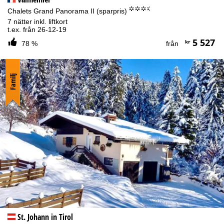
°°°.
Chalets Grand Panorama II (sparpris)
7 nätter inkl. liftkort
t.ex. från 26-12-19
5 527
kr
78 %
från
Familj
St. Johann in Tirol