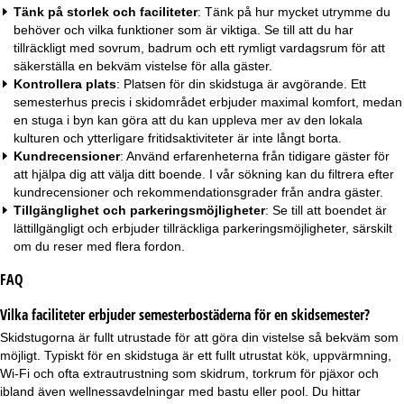
Tänk på storlek och faciliteter
: Tänk på hur mycket utrymme du
behöver och vilka funktioner som är viktiga. Se till att du har
tillräckligt med sovrum, badrum och ett rymligt vardagsrum för att
säkerställa en bekväm vistelse för alla gäster.
Kontrollera plats
: Platsen för din skidstuga är avgörande. Ett
semesterhus precis i skidområdet erbjuder maximal komfort, medan
en stuga i byn kan göra att du kan uppleva mer av den lokala
kulturen och ytterligare fritidsaktiviteter är inte långt borta.
Kundrecensioner
: Använd erfarenheterna från tidigare gäster för
att hjälpa dig att välja ditt boende. I vår sökning kan du filtrera efter
kundrecensioner och rekommendationsgrader från andra gäster.
Tillgänglighet och parkeringsmöjligheter
: Se till att boendet är
lättillgängligt och erbjuder tillräckliga parkeringsmöjligheter, särskilt
om du reser med flera fordon.
FAQ
Vilka faciliteter erbjuder semesterbostäderna för en skidsemester?
Skidstugorna är fullt utrustade för att göra din vistelse så bekväm som
möjligt. Typiskt för en skidstuga är ett fullt utrustat kök, uppvärmning,
Wi-Fi och ofta extrautrustning som skidrum, torkrum för pjäxor och
ibland även wellnessavdelningar med bastu eller pool. Du hittar