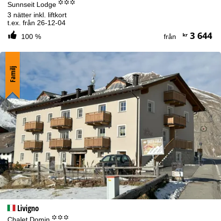
°°°
Sunnseit Lodge
3 nätter inkl. liftkort
t.ex. från 26-12-04
3 644
kr
100 %
från
Familj
Livigno
°°°
Chalet Domin