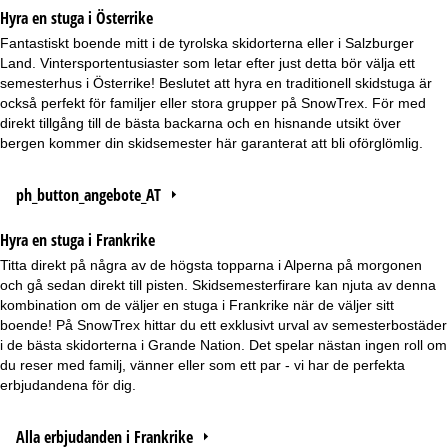
Hyra en stuga i Österrike
Fantastiskt boende mitt i de tyrolska skidorterna eller i Salzburger
Land. Vintersportentusiaster som letar efter just detta bör välja ett
semesterhus i Österrike! Beslutet att hyra en traditionell skidstuga är
också perfekt för familjer eller stora grupper på SnowTrex. För med
direkt tillgång till de bästa backarna och en hisnande utsikt över
bergen kommer din skidsemester här garanterat att bli oförglömlig.
ph_button_angebote_AT
Hyra en stuga i Frankrike
Titta direkt på några av de högsta topparna i Alperna på morgonen
och gå sedan direkt till pisten. Skidsemesterfirare kan njuta av denna
kombination om de väljer en stuga i Frankrike när de väljer sitt
boende! På SnowTrex hittar du ett exklusivt urval av semesterbostäder
i de bästa skidorterna i Grande Nation. Det spelar nästan ingen roll om
du reser med familj, vänner eller som ett par - vi har de perfekta
erbjudandena för dig.
Alla erbjudanden i Frankrike