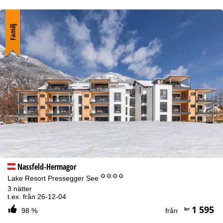
Familj
Nassfeld-Hermagor
°°°°
Lake Resort Pressegger See
3 nätter
t.ex. från 26-12-04
1 595
kr
98 %
från