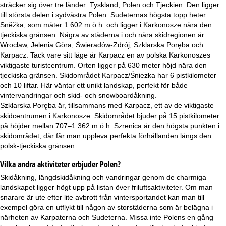
sträcker sig över tre länder: Tyskland, Polen och Tjeckien. Den ligger
till största delen i sydvästra Polen. Sudeternas högsta topp heter
Sněžka, som mäter 1 602 m.ö.h. och ligger i Karkonosze nära den
tjeckiska gränsen. Några av städerna i och nära skidregionen är
Wrocław, Jelenia Gòra, Świeradów-Zdrój, Szklarska Poręba och
Karpacz. Tack vare sitt läge är Karpacz en av polska Karkonoszes
viktigaste turistcentrum. Orten ligger på 630 meter höjd nära den
tjeckiska gränsen. Skidområdet Karpacz/Śnieżka har 6 pistkilometer
och 10 liftar. Här väntar ett unikt landskap, perfekt för både
vintervandringar och skid- och snowboardåkning.
Szklarska Poręba är, tillsammans med Karpacz, ett av de viktigaste
skidcentrumen i Karkonosze. Skidområdet bjuder på 15 pistkilometer
på höjder mellan 707–1 362 m.ö.h. Szrenica är den högsta punkten i
skidområdet, där får man uppleva perfekta förhållanden längs den
polsk-tjeckiska gränsen.
Vilka andra aktiviteter erbjuder Polen?
Skidåkning, längdskidåkning och vandringar genom de charmiga
landskapet ligger högt upp på listan över friluftsaktiviteter. Om man
snarare är ute efter lite avbrott från vintersportandet kan man till
exempel göra en utflykt till någon av storstäderna som är belägna i
närheten av Karpaterna och Sudeterna. Missa inte Polens en gång