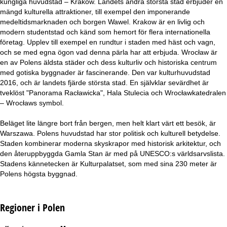
kungliga huvudstad – Krakow. Landets andra största stad erbjuder en
mängd kulturella attraktioner, till exempel den imponerande
medeltidsmarknaden och borgen Wawel. Krakow är en livlig och
modern studentstad och känd som hemort för flera internationella
företag. Upplev till exempel en rundtur i staden med häst och vagn,
och se med egna ögon vad denna pärla har att erbjuda. Wrocław är
en av Polens äldsta städer och dess kulturliv och historiska centrum
med gotiska byggnader är fascinerande. Den var kulturhuvudstad
2016, och är landets fjärde största stad. En självklar sevärdhet är
tveklöst "Panorama Racławicka", Hala Stulecia och Wrocławkatedralen
– Wrocławs symbol.
Beläget lite längre bort från bergen, men helt klart värt ett besök, är
Warszawa. Polens huvudstad har stor politisk och kulturell betydelse.
Staden kombinerar moderna skyskrapor med historisk arkitektur, och
den återuppbyggda Gamla Stan är med på UNESCO:s världsarvslista.
Stadens kännetecken är Kulturpalatset, som med sina 230 meter är
Polens högsta byggnad.
Regioner i Polen