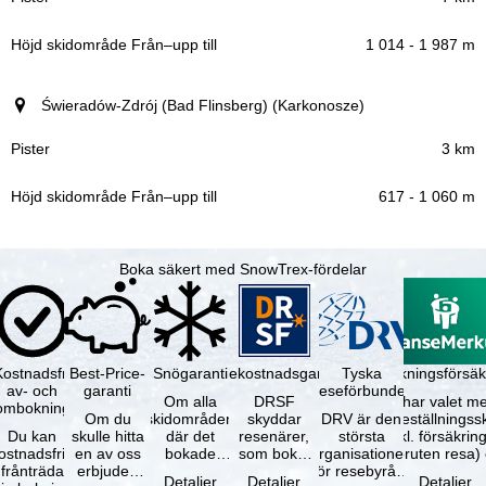
1 014 - 1 987 m
Świeradów-Zdrój (Bad Flinsberg) (Karkonosze)
3 km
617 - 1 060 m
Boka säkert med SnowTrex-fördelar
Kostnadsfri
Best-Price-
Snögaranti
Resekostnadsgaranti
Tyska
Avbokningsförsäk
av- och
garanti
reseförbundet
Om alla
DRSF
Du har valet me
ombokning
Om du
skidområden
skyddar
DRV är den
avbeställningss
Du kan
skulle hitta
där det
resenärer,
största
(inkl. försäkrin
ostnadsfritt
en av oss
bokade
som bokat
organisationen
avbruten resa)
frånträda
erbjuden
liftkortet
en
för resebyråer
…
Detaljer
Detaljer
Detaljer