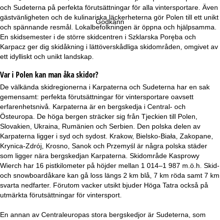
a
och Sudeterna på perfekta förutsättningar för alla vintersportare. Även
gästvänligheten och de kulinariska läckerheterna gör Polen till ett unikt
Godkänn
och spännande resmål. Lokalbefolkningen är öppna och hjälpsamma.
En skidsemester i de större skidcentren i Szklarska Poręba och
Karpacz ger dig skidåkning i lättöverskådliga skidområden, omgivet av
ett idylliskt och unikt landskap.
Var i Polen kan man åka skidor?
De välkända skidregionerna i Karpaterna och Sudeterna har en sak
gemensamt: perfekta förutsättningar för vintersportare oavsett
erfarenhetsnivå. Karpaterna är en bergskedja i Central- och
Östeuropa. De höga bergen sträcker sig från Tjeckien till Polen,
Slovakien, Ukraina, Rumänien och Serbien. Den polska delen av
Karpaterna ligger i syd och sydost. Krakow, Bielsko-Biała, Zakopane,
Krynica-Zdrój, Krosno, Sanok och Przemyśl är några polska städer
som ligger nära bergskedjan Karpaterna. Skidområde Kasprowy
Wierch har 16 pistkilometer på höjder mellan 1 014–1 987 m.ö.h. Skid-
och snowboardåkare kan gå loss längs 2 km blå, 7 km röda samt 7 km
svarta nedfarter. Förutom vacker utsikt bjuder Höga Tatra också på
utmärkta förutsättningar för vintersport.
En annan av Centraleuropas stora bergskedjor är Sudeterna, som