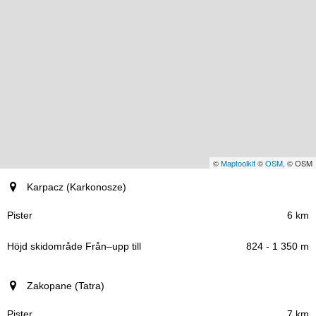
©
Maptoolkit
©
OSM
, © OSM
Ort (region)
Karpacz (Karkonosze)
Pister
6 km
824 - 1 350 m
Höjd skidområde
–
Från
upp till
Zakopane (Tatra)
7 km