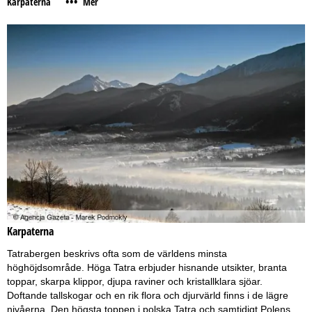
•••
Karpaterna
Mer
Karpaterna
Tatrabergen beskrivs ofta som de världens minsta
höghöjdsområde. Höga Tatra erbjuder hisnande utsikter, branta
toppar, skarpa klippor, djupa raviner och kristallklara sjöar.
Doftande tallskogar och en rik flora och djurvärld finns i de lägre
nivåerna. Den högsta toppen i polska Tatra och samtidigt Polens