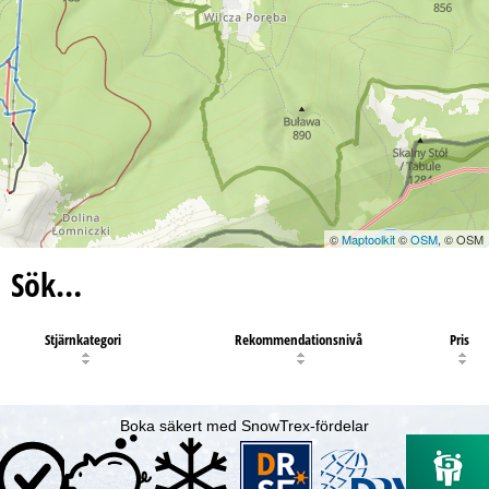
©
Maptoolkit
©
OSM
, © OSM
Sök…
Stjärnkategori
Rekommendationsnivå
Pris
Boka säkert med SnowTrex-fördelar