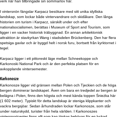
verk när han tillbringade sin sommarlov här.
a
I vintersnön fängslar Karpacz besökare med sitt unika idylliska
landskap, som lockar både vintervandrare och skidåkare. Den långa
historien om turism i Karpacz, särskilt under och efter
nationalsocialismen, berättas i Museum of Sport and Tourism, som
ligger i en vacker historisk träbyggnad. En annan arkitektonisk
attraktion är stavkyrkan Wang i stadsdelen Brückenberg. Den har flera
spetsiga gavlar och är byggd helt i norsk furu, bortsett från kyrktornet i
tegel.
Karpacz ligger i ett pittoreskt läge mellan Schneekoppe och
Karkonoski National Park och är den perfekta platsen för en
avkopplande vintersemester.
Karkonosze
Karkonosze ligger vid gränsen mellan Polen och Tjeckien och de höga
bergen dominerar landskapet. Även om bara en tredjedel av bergen är
belägna i Polen, finns den högsta och mest kända toppen Śnieżka här
(1 602 meter). Typiskt för detta landskap är steniga klippkanter och
vackra bergsjöar. Sedan århundraden lockar Karkonosze, som står
under naturskydd, turister från hela världen. I Karkonoszes
vintersportcenter finns allt som kan tänkas behövas för en lyckad