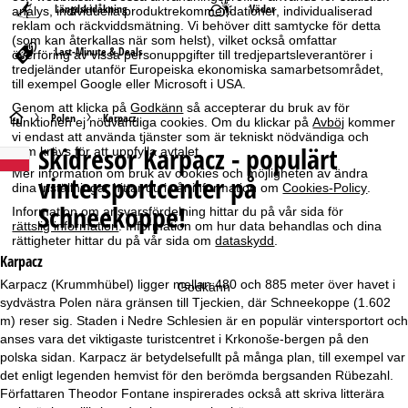
Längdskidåkning
Väder
analys, individuella produktrekommendationer, individualiserad
reklam och räckviddsmätning. Vi behöver ditt samtycke för detta
(som kan återkallas när som helst), vilket också omfattar
Last-Minute & Deals
överföring av vissa personuppgifter till tredjepartsleverantörer i
tredjeländer utanför Europeiska ekonomiska samarbetsområdet,
till exempel Google eller Microsoft i USA.
Genom att klicka på
Godkänn
så accepterar du bruk av för
S
Polen
Karpacz
funktionen ej nödvändiga cookies. Om du klickar på
Avböj
kommer
vi endast att använda tjänster som är tekniskt nödvändiga och
Skidresor
Karpacz - populärt
som krävs för att uppfylla avtalet.
t
Mer information om bruk av cookies och möjligheten av ändra
vintersportcenter på
dina inställningar hittar du i vår information om
Cookies-Policy
.
a
Schneekoppe!
Information om ansvarsfördelning hittar du på vår sida för
rättslig information
. Information om hur data behandlas och dina
r
rättigheter hittar du på vår sida om
dataskydd
.
Karpacz
t
Karpacz (Krummhübel) ligger mellan 480 och 885 meter över havet i
Godkänn
sydvästra Polen nära gränsen till Tjeckien, där Schneekoppe (1.602
s
m) reser sig. Staden i Nedre Schlesien är en populär vintersportort och
anses vara det viktigaste turistcentret i Krkonoše-bergen på den
i
polska sidan. Karpacz är betydelsefullt på många plan, till exempel var
det enligt legenden hemvist för den berömda bergsanden Rübezahl.
d
Författaren Theodor Fontane inspirerades också att skriva litterära