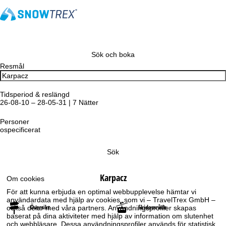
Sök och boka
Resmål
Tidsperiod & reslängd
26-08-10 – 28-05-31 | 7 Nätter
Personer
ospecificerat
Sök
Karpacz
Om cookies
För att kunna erbjuda en optimal webbupplevelse hämtar vi
användardata med hjälp av cookies, som vi – TravelTrex GmbH –
Översikt
Skidområde
också delar med våra partners. Användningsprofiler skapas
baserat på dina aktiviteter med hjälp av information om slutenhet
och webbläsare. Dessa användningsprofiler används för statistisk