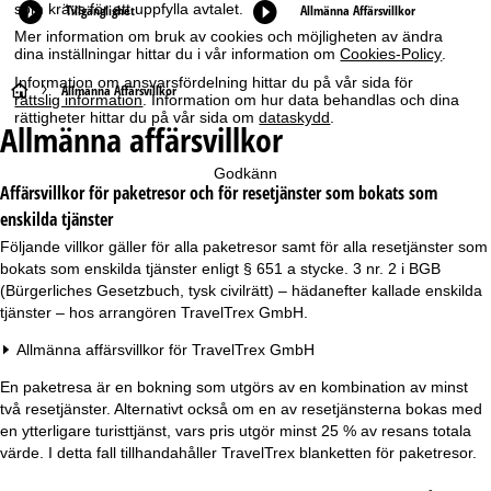
som krävs för att uppfylla avtalet.
Tillgänglighet
Allmänna Affärsvillkor
Mer information om bruk av cookies och möjligheten av ändra
dina inställningar hittar du i vår information om
Cookies-Policy
.
Information om ansvarsfördelning hittar du på vår sida för
S
Allmänna Affärsvillkor
rättslig information
. Information om hur data behandlas och dina
rättigheter hittar du på vår sida om
dataskydd
.
Allmänna affärsvillkor
t
Godkänn
a
Affärsvillkor för paketresor och för resetjänster som bokats som
enskilda tjänster
r
Följande villkor gäller för alla paketresor samt för alla resetjänster som
bokats som enskilda tjänster enligt § 651 a stycke. 3 nr. 2 i BGB
t
(Bürgerliches Gesetzbuch, tysk civilrätt) – hädanefter kallade enskilda
tjänster – hos arrangören TravelTrex GmbH.
s
Allmänna affärsvillkor för TravelTrex GmbH
i
En paketresa är en bokning som utgörs av en kombination av minst
d
två resetjänster. Alternativt också om en av resetjänsterna bokas med
en ytterligare turisttjänst, vars pris utgör minst 25 % av resans totala
a
värde. I detta fall tillhandahåller TravelTrex blanketten för paketresor.