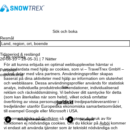
Sök och boka
Resmål
Tidsperiod & reslängd
Om cookies
26-08-10 – 28-05-31 | 7 Nätter
För att kunna erbjuda en optimal webbupplevelse hämtar vi
användardata med hjälp av cookies, som vi – TravelTrex GmbH –
Personer
också delar med våra partners. Användningsprofiler skapas
ospecificerat
baserat på dina aktiviteter med hjälp av information om slutenhet
och webbläsare. Dessa användningsprofiler används för statistisk
Sök
analys, individuella produktrekommendationer, individualiserad
reklam och räckviddsmätning. Vi behöver ditt samtycke för detta
(som kan återkallas när som helst), vilket också omfattar
Juridiskt
överföring av vissa personuppgifter till tredjepartsleverantörer i
tredjeländer utanför Europeiska ekonomiska samarbetsområdet,
till exempel Google eller Microsoft i USA.
Genom att klicka på
Godkänn
så accepterar du bruk av för
Rättslig information
Dataskydd
funktionen ej nödvändiga cookies. Om du klickar på
Avböj
kommer
vi endast att använda tjänster som är tekniskt nödvändiga och