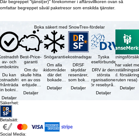
Där begreppet "tjänst(er)" förekommer i affärsvillkoren ovan så
omfattar begreppet såväl paketresor som enskilda tjänster.
Boka säkert med SnowTrex-fördelar
Kostnadsfri
Best-Price-
Snögaranti
Resekostnadsgaranti
Tyska
Avbokningsförsäk
av- och
garanti
reseförbundet
Om alla
DRSF
Du har valet me
ombokning
Om du
skidområden
skyddar
DRV är den
avbeställningss
Du kan
skulle hitta
där det
resenärer,
största
(inkl. försäkrin
ostnadsfritt
en av oss
bokade
som bokat
organisationen
avbruten resa)
frånträda
erbjuden
liftkortet
en
för resebyråer
…
Detaljer
Detaljer
Detaljer
in bokning
resa – med
gäller –
paketresa
och
Detaljer
Detaljer
inom 5
samma
skidområdets
eller
researrangörer
Detaljer
dagar efter
tillgång och
högsta …
förbundna
i Tyskland. …
Säkerhet
:
…
inkluderade
resetjänster
…
hos en …
Betalsätt
:
Social Media
: