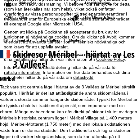
Skidområde
Längdskidåkning
reklam och räckviddsmätning. Vi behöver ditt samtycke för detta
(som kan återkallas när som helst), vilket också omfattar
överföring av vissa personuppgifter till tredjepartsleverantörer i
Väder
Last-Minute & Deals
tredjeländer utanför Europeiska ekonomiska samarbetsområdet,
till exempel Google eller Microsoft i USA.
Genom att klicka på
Godkänn
så accepterar du bruk av för
funktionen ej nödvändiga cookies. Om du klickar på
Avböj
kommer
S
Frankrike
Les 3 Vallées
Méribel
vi endast att använda tjänster som är tekniskt nödvändiga och
som krävs för att uppfylla avtalet.
Skidresor
Méribel – hjärtat av Les
t
Mer information om bruk av cookies och möjligheten av ändra
dina inställningar hittar du i vår information om
Cookies-Policy
.
3 Vallées!
a
Information om ansvarsfördelning hittar du på vår sida för
rättslig information
. Information om hur data behandlas och dina
rättigheter hittar du på vår sida om
dataskydd
.
r
Méribel
Tack vare sitt centrala läge i hjärtat av de 3 Vallées är Méribel särskilt
t
populärt. Härifrån är det lätt att ta sig till de andra skidområdena i
Godkänn
världens största sammanhängande skidområde. Typiskt för Méribel är
s
de typiska chalets i traditionell alpin stil, som imponerar med sin
charm. Många av boendena kan nås direkt på skidor i slutet av dagen.
i
Méribels historiska centrum ligger i Méribel Village på 1.400 meters
höjd. Méribel-Mottaret (1 750 meter) med den lokala skidstationen
d
växte fram ur denna stadsdel. Den traditionella och lugna skidorten
ligger i ett vackert skogslandskap, som du kan utforska på ett