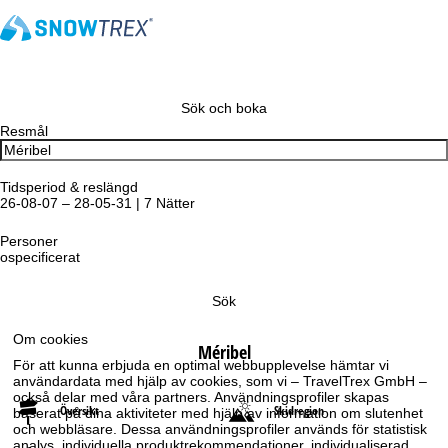
Sök och boka
Resmål
Tidsperiod & reslängd
26-08-07 – 28-05-31 | 7 Nätter
Personer
ospecificerat
Sök
Om cookies
Méribel
För att kunna erbjuda en optimal webbupplevelse hämtar vi
användardata med hjälp av cookies, som vi – TravelTrex GmbH –
också delar med våra partners. Användningsprofiler skapas
Översikt
Skidregion
baserat på dina aktiviteter med hjälp av information om slutenhet
och webbläsare. Dessa användningsprofiler används för statistisk
analys, individuella produktrekommendationer, individualiserad