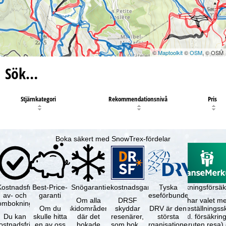
©
Maptoolkit
©
OSM
, © OSM
Sök…
Stjärnkategori
Rekommendationsnivå
Pris
Boka säkert med SnowTrex-fördelar
Kostnadsfri
Best-Price-
Snögaranti
Resekostnadsgaranti
Tyska
Avbokningsförsäk
av- och
garanti
reseförbundet
Om alla
DRSF
Du har valet me
ombokning
Om du
skidområden
skyddar
DRV är den
avbeställningss
Du kan
skulle hitta
där det
resenärer,
största
(inkl. försäkrin
ostnadsfritt
en av oss
bokade
som bokat
organisationen
avbruten resa)