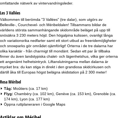
a
omfattande nätverk av vintervandringsleder.
Les 3 Vallées
Välkommen till berömda "3 Vallées" (tre dalar), som utgörs av
Belleville-, Courchevel- och Méribeldalen! Tillsammans bildar de
världens största sammanhängande skidområde beläget på upp till
snösäkra 3 230 meters höjd. Den högalpina kulissen, ovanligt långa
och variationsrika nedfarter samt ett stort utbud av freeridemöjligheter
och snowparks gör området ojämförligt! Orterna i de tre dalarna har
olika karaktär - från charmigt till mondänt. Sedan ett par år tillbaka
finner du även landstypiska chalet- och lägenhetshus, vilka ger orterna
ett angenämt helhetsintryck. Liftanslutningarna mellan dalarna är
mycket bra: du kan stiga in direkt i den grandiosa skidcirkusen och
därtill åka till Europas högst belägna skidstation på 2 300 meter!
Resa Méribel
Tåg:
Moûtiers (ca. 17 km)
Flyg:
Chambéry (ca. 102 km), Genève (ca. 153 km), Grenoble (ca.
174 km), Lyon (ca. 177 km)
Öppna ruttplaneraren i
Google Maps
Artiklar om Méribel