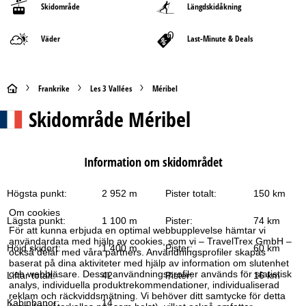
Skidområde
Längdskidåkning
Väder
Last-Minute & Deals
S
Frankrike
Les 3 Vallées
Méribel
Skidområde
Méribel
t
a
Information om skidområdet
r
Högsta punkt:
2 952 m
Pister totalt:
150 km
t
Om cookies
Lägsta punkt:
1 100 m
Pister:
74 km
s
För att kunna erbjuda en optimal webbupplevelse hämtar vi
användardata med hjälp av cookies, som vi – TravelTrex GmbH –
Höjd skidort:
1 400 m
Pister:
60 km
också delar med våra partners. Användningsprofiler skapas
i
baserat på dina aktiviteter med hjälp av information om slutenhet
och webbläsare. Dessa användningsprofiler används för statistisk
Liftar totalt:
42
Pister:
16 km
d
analys, individuella produktrekommendationer, individualiserad
reklam och räckviddsmätning. Vi behöver ditt samtycke för detta
Kabinbanor:
14