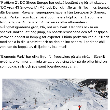
"Plattiere 2". DC Shoes Europe har också bestämt sig för att skapa en
"DC Area 43 Snowpark" i Méribel. De fick hjälp av Hill Technics-teamet,
där Benjamin Ravanel, superpipe-shapern från European X-Games,
ingår. Parken, som ligger på 2.300 meters höjd och är 1.200 meter
lång, erbjuder 40 rails och 45 kickers i olika utföranden i
svårighetsgraderna grön, blå, röd och svart. Det finns också en
speciell jibbzon, ett bag jump, en boardercrossbana och två halfpipes,
varav en endast är lämplig för experter. I båda parkerna kan du till och
med spela in din kreativitet och se den online senare. I parkens chill-
zon kan du koppla av till ljudet av bra musik.
"Elements Park" har olika linjer för freestylers på alla nivåer. Särskilt
nybörjare kommer att njuta av att prova sina trick på de olika hindren
som boxar, rails och jibs samt boardercrossbanan.