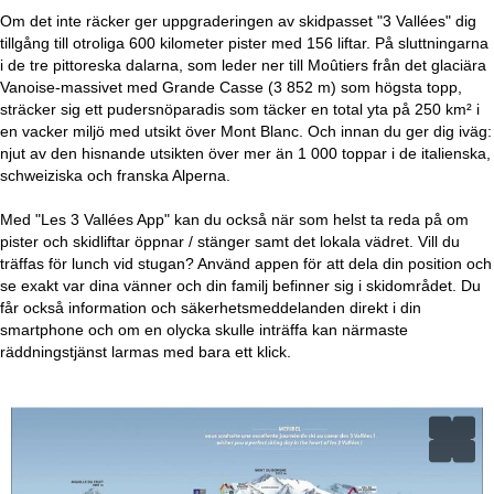
Om det inte räcker ger uppgraderingen av skidpasset "3 Vallées" dig
tillgång till otroliga 600 kilometer pister med 156 liftar. På sluttningarna
i de tre pittoreska dalarna, som leder ner till Moûtiers från det glaciära
Vanoise-massivet med Grande Casse (3 852 m) som högsta topp,
sträcker sig ett pudersnöparadis som täcker en total yta på 250 km² i
en vacker miljö med utsikt över Mont Blanc. Och innan du ger dig iväg:
njut av den hisnande utsikten över mer än 1 000 toppar i de italienska,
schweiziska och franska Alperna.
Med "Les 3 Vallées App" kan du också när som helst ta reda på om
pister och skidliftar öppnar / stänger samt det lokala vädret. Vill du
träffas för lunch vid stugan? Använd appen för att dela din position och
se exakt var dina vänner och din familj befinner sig i skidområdet. Du
får också information och säkerhetsmeddelanden direkt i din
smartphone och om en olycka skulle inträffa kan närmaste
räddningstjänst larmas med bara ett klick.