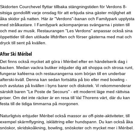
Skidorten Courchevel flyttar tillbaka stängningstiden för Verdons 8-
sitsiga gondollift varje onsdag för att erbjuda sina gäster möjlighet att
åka skidor på natten. Här är "Verdons"-banan och Familypark upplysta
med strålkastare. I Familypark ackompanjeras svängarna i pisten till
och med av musik. Restaurangen "Les Verdons" anpassar också sina
öppettider till den utökade liftdriften och förser gästerna med mat och
dryck till sent på kvällen.
After Ski Méribel
Det finns också mycket att göra i Méribel efter en händelserik dag i
backen. Medan vackra butiker inbjuder dig att shoppa och strosa runt,
fungerar kaféerna och restaurangerna som början till en underbar
afterski-kväll. Denna kan sedan fortsätta på bio eller med bowling -
och avslutas på kvällen i byns barer och diskotek. Vi rekommenderar
särskilt baren "Le Poste de Secours" - ett modernt läge med rättvisa
priser. Om det inte räcker är en resa till Val Thorens värt, där du kan
festa till de tidiga timmarna på morgonen.
Naturligtvis erbjuder Méribel också massor av off-piste-aktiviteter, till
exempel skärmflygning, isklättring eller hundspann. Du kan också åka
snöskor, skridskoåkning, bowling, snöskoter och mycket mer i Méribel.