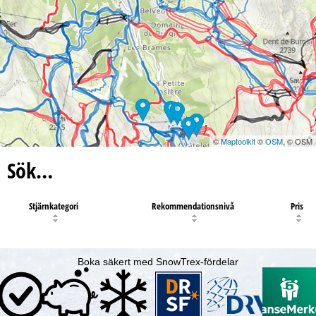
©
Maptoolkit
©
OSM
, © OSM
Sök…
Stjärnkategori
Rekommendationsnivå
Pris
Boka säkert med SnowTrex-fördelar