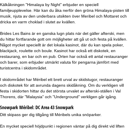
Kälkåkningen "Himalaya by Night" erbjuder en speciell
familjeupplevelse. Här kan du åka nerför den gröna Himalaya-pisten till
musik, njuta av den underbara utsikten över Meribel och Mottaret och
dricka en varm choklad i slutet av kvällen.
Brides Les Bains är en ganska lugn plats när det gäller afterski, men
du hittar fortfarande gott om möjligheter att gå ut och festa på kvällen.
Något mycket speciellt är det lokala kasinot, där du kan spela poker,
blackjack, roulette och boule. Kasinot har också ett diskotek, en
restaurang, en bar och en pub. Orten har också ett antal restauranger
och barer, som erbjuder utmärkt valuta för pengarna jämfört med
turistcentra i skidområdet.
I skidområdet har Méribel ett brett urval av skidstugor, restauranger
och diskotek för att avrunda dagens skidåkning. Om du verkligen vill
festa i skidorten hittar du det största urvalet av afterski-ställen i Val
Thorens, där "Malaysia" och "Underground" verkligen går igång.
Snowpark Méribel:
DC Area 43 Snowpark
Ditt skipass ger dig tillgång till Méribels unika snöparker.
En mycket speciell höjdpunkt i regionen väntar på dig direkt vid liften