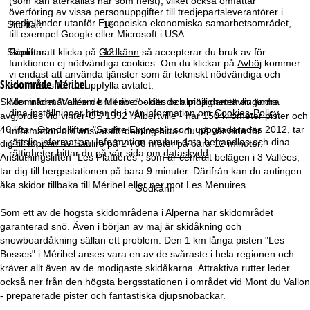
(som kan återkallas när som helst), vilket också omfattar
a
överföring av vissa personuppgifter till tredjepartsleverantörer i
tredjeländer utanför Europeiska ekonomiska samarbetsområdet,
Sittliftar:
16
till exempel Google eller Microsoft i USA.
Genom att klicka på
Godkänn
så accepterar du bruk av för
Släpliftar:
12
funktionen ej nödvändiga cookies. Om du klickar på
Avböj
kommer
vi endast att använda tjänster som är tekniskt nödvändiga och
Skidområde
Méribel
som krävs för att uppfylla avtalet.
Skidområdet "Vallée de Méribel" - där de alpina damtävlingarna
Mer information om bruk av cookies och möjligheten av ändra
dina inställningar hittar du i vår information om
Cookies-Policy
.
avgjordes vid vinter-OS 1992 i Albertville - har 150 kilometer pister och
46 liftar. Gondolliften "Saulire Express", som uppgraderades 2012, tar
Information om ansvarsfördelning hittar du på vår sida för
rättslig information
. Information om hur data behandlas och dina
dig till toppen av Saulire på 2 738 meter på bara 12 minuter.
rättigheter hittar du på vår sida om
dataskydd
.
Anslutningsliften "Les Plattières", som är centralt belägen i 3 Vallées,
tar dig till bergsstationen på bara 9 minuter. Därifrån kan du antingen
åka skidor tillbaka till Méribel eller ner mot Les Menuires.
Godkänn
Som ett av de högsta skidområdena i Alperna har skidområdet
garanterad snö. Även i början av maj är skidåkning och
snowboardåkning sällan ett problem. Den 1 km långa pisten "Les
Bosses" i Méribel anses vara en av de svåraste i hela regionen och
kräver allt även av de modigaste skidåkarna. Attraktiva rutter leder
också ner från den högsta bergsstationen i området vid Mont du Vallon
- preparerade pister och fantastiska djupsnöbackar.