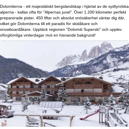
r
Dolomiterna - ett majestätiskt bergslandskap i hjärtat av de sydtyrolska
alperna - kallas ofta för "Alpernas juvel". Över 1.200 kilometer perfekt
t
preparerade pister, 450 liftar och absolut snösäkerhet väntar dig där,
vilket gör Dolomiterna till ett paradis för skidåkare och
snowboardåkare. Upptäck regionen "Dolomiti Superski" och upplev
s
oförglömliga vinterdagar mot en hisnande bakgrund!
i
d
a