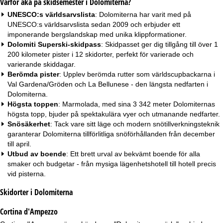
Varför åka på skidsemester i Dolomiterna?
UNESCO:s världsarvslista
: Dolomiterna har varit med på
UNESCO:s världsarvslista sedan 2009 och erbjuder ett
imponerande bergslandskap med unika klippformationer.
Dolomiti Superski-skidpass
: Skidpasset ger dig tillgång till över 1
200 kilometer pister i 12 skidorter, perfekt för varierade och
varierande skiddagar.
Berömda pister
: Upplev berömda rutter som världscupbackarna i
Val Gardena/Gröden och La Bellunese - den längsta nedfarten i
Dolomiterna.
Högsta toppen
: Marmolada, med sina 3 342 meter Dolomiternas
högsta topp, bjuder på spektakulära vyer och utmanande nedfarter.
Snösäkerhet
: Tack vare sitt läge och modern snötillverkningsteknik
garanterar Dolomiterna tillförlitliga snöförhållanden från december
till april.
Utbud av boende
: Ett brett urval av bekvämt boende för alla
smaker och budgetar - från mysiga
lägenhetshotell
till
hotell precis
vid pisterna
.
Skidorter i Dolomiterna
Cortina d'Ampezzo