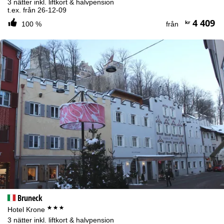
3 nätter inkl. liftkort & halvpension
t.ex. från 26-12-09
4 409
kr
100 %
från
Bruneck
***
Hotel Krone
3 nätter inkl. liftkort & halvpension