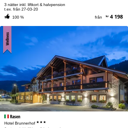
3 nätter inkl. liftkort & halvpension
t.ex. från 27-03-20
4 198
kr
100 %
från
Wellness
Rasen
***
Hotel Brunnerhof