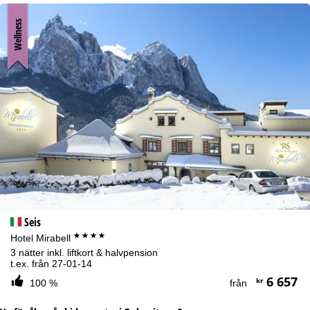
Wellness
Seis
****
Hotel Mirabell
3 nätter inkl. liftkort & halvpension
t.ex. från 27-01-14
6 657
kr
100 %
från