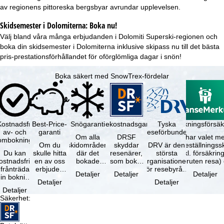
av regionens pittoreska bergsbyar avrundar upplevelsen.
Skidsemester i Dolomiterna: Boka nu!
Välj bland våra många erbjudanden i Dolomiti Superski-regionen och
boka din skidsemester i Dolomiterna inklusive skipass nu till det bästa
pris-prestationsförhållandet för oförglömliga dagar i snön!
Boka säkert med SnowTrex-fördelar
Kostnadsfri
Best-Price-
Snögaranti
Resekostnadsgaranti
Tyska
Avbokningsförsäk
av- och
garanti
reseförbundet
Om alla
DRSF
Du har valet me
ombokning
Om du
skidområden
skyddar
DRV är den
avbeställningss
Du kan
skulle hitta
där det
resenärer,
största
(inkl. försäkrin
ostnadsfritt
en av oss
bokade
som bokat
organisationen
avbruten resa)
frånträda
erbjuden
liftkortet
en
för resebyråer
…
Detaljer
Detaljer
Detaljer
in bokning
resa – med
gäller –
paketresa
och
Detaljer
Detaljer
inom 5
samma
skidområdets
eller
researrangörer
Detaljer
dagar efter
tillgång och
högsta …
förbundna
i Tyskland. …
Säkerhet
:
…
inkluderade
resetjänster
…
hos en …