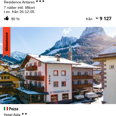
***
Residence Antares
7 nätter inkl. liftkort
t.ex. från 26-12-05
9 127
kr
90 %
från
Minisemester
Pozza
**
Hotel Aida