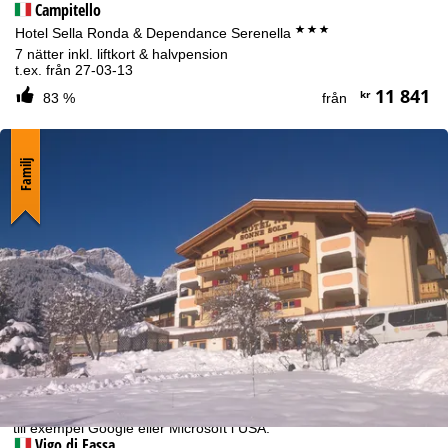
Campitello
***
Hotel Sella Ronda & Dependance Serenella
7 nätter inkl. liftkort & halvpension
t.ex. från 27-03-13
11 841
kr
83 %
från
Familj
Om cookies
För att kunna erbjuda en optimal webbupplevelse hämtar vi
användardata med hjälp av cookies, som vi – TravelTrex GmbH –
också delar med våra partners. Användningsprofiler skapas
baserat på dina aktiviteter med hjälp av information om slutenhet
och webbläsare. Dessa användningsprofiler används för statistisk
analys, individuella produktrekommendationer, individualiserad
reklam och räckviddsmätning. Vi behöver ditt samtycke för detta
(som kan återkallas när som helst), vilket också omfattar
överföring av vissa personuppgifter till tredjepartsleverantörer i
tredjeländer utanför Europeiska ekonomiska samarbetsområdet,
till exempel Google eller Microsoft i USA.
Vigo di Fassa