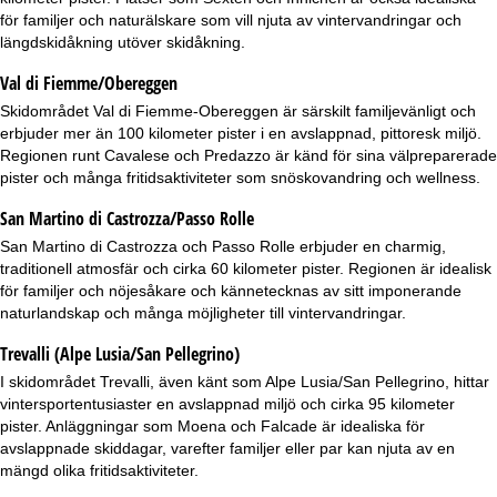
för familjer och naturälskare som vill njuta av vintervandringar och
längdskidåkning utöver skidåkning.
Val di Fiemme/Obereggen
Skidområdet
Val di Fiemme-Obereggen
är särskilt familjevänligt och
erbjuder mer än 100 kilometer pister i en avslappnad, pittoresk miljö.
Regionen runt Cavalese och Predazzo är känd för sina välpreparerade
pister och många fritidsaktiviteter som snöskovandring och wellness.
San Martino di Castrozza/Passo Rolle
San Martino di Castrozza
och Passo Rolle erbjuder en charmig,
traditionell atmosfär och cirka 60 kilometer pister. Regionen är idealisk
för familjer och nöjesåkare och kännetecknas av sitt imponerande
naturlandskap och många möjligheter till vintervandringar.
Trevalli (Alpe Lusia/San Pellegrino)
I skidområdet Trevalli, även känt som
Alpe Lusia/San Pellegrino
, hittar
vintersportentusiaster en avslappnad miljö och cirka 95 kilometer
pister. Anläggningar som Moena och Falcade är idealiska för
avslappnade skiddagar, varefter familjer eller par kan njuta av en
mängd olika fritidsaktiviteter.