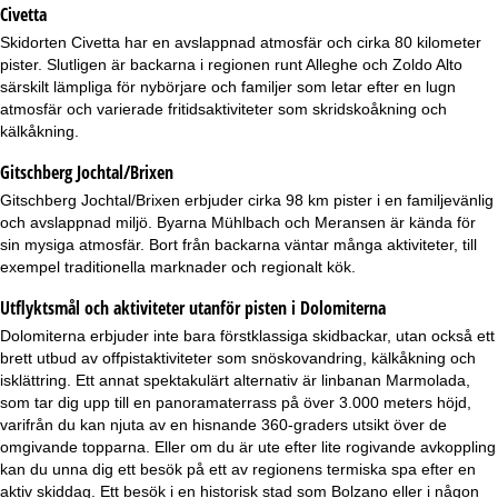
Civetta
Skidorten
Civetta
har en avslappnad atmosfär och cirka 80 kilometer
pister. Slutligen är backarna i regionen runt Alleghe och Zoldo Alto
särskilt lämpliga för nybörjare och familjer som letar efter en lugn
atmosfär och varierade fritidsaktiviteter som skridskoåkning och
kälkåkning.
Gitschberg Jochtal/Brixen
Gitschberg Jochtal/Brixen
erbjuder cirka 98 km pister i en familjevänlig
och avslappnad miljö. Byarna Mühlbach och Meransen är kända för
sin mysiga atmosfär. Bort från backarna väntar många aktiviteter, till
exempel traditionella marknader och regionalt kök.
Utflyktsmål och aktiviteter utanför pisten i Dolomiterna
Dolomiterna erbjuder inte bara förstklassiga skidbackar, utan också ett
brett utbud av offpistaktiviteter som snöskovandring, kälkåkning och
isklättring. Ett annat spektakulärt alternativ är linbanan Marmolada,
som tar dig upp till en panoramaterrass på över 3.000 meters höjd,
varifrån du kan njuta av en hisnande 360-graders utsikt över de
omgivande topparna. Eller om du är ute efter lite rogivande avkoppling
kan du unna dig ett besök på ett av regionens termiska spa efter en
aktiv skiddag. Ett besök i en historisk stad som Bolzano eller i någon