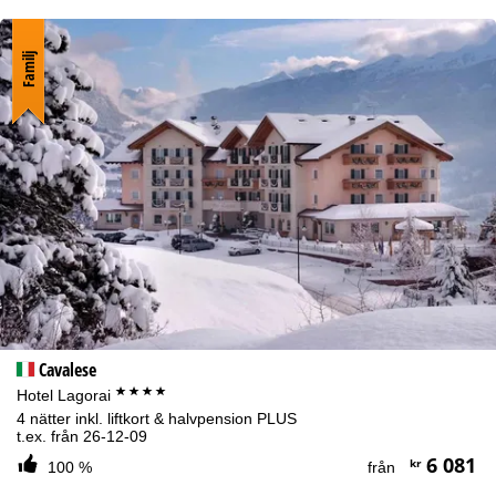
Familj
Cavalese
****
Hotel Lagorai
4 nätter inkl. liftkort & halvpension PLUS
t.ex. från 26-12-09
6 081
kr
100 %
från