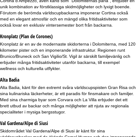
Cortina d'Ampezzo
, även känd som "Dolomiternas pärla", erbjuder en
unik kombination av förstklassiga skidmöjligheter och lyxigt boende.
Förutom de berömda världscupbackarna imponerar Cortina också
med en elegant atmosfär och en mängd olika fritidsaktiviteter som
också lovar en exklusiv vintersemester bort från backarna.
Kronplatz (Plan de Corones)
Kronplatz
är en av de modernaste skidorterna i Dolomiterna, med 120
kilometer pister och en imponerande infrastruktur. Regionen runt
Brunico/Bruneck och San Vigilio/St. Vigil är särskilt familjevänlig och
erbjuder många fritidsaktiviteter utanför backarna, till exempel
wellness och kulturella utflykter.
Alta Badia
Alta Badia
, känt för den extremt svåra världscupspisten Gran Risa och
sina kulinariska läckerheter, är ett paradis för finsmakare och familjer.
Med sina charmiga byar som Corvara och La Villa erbjuder det ett
brett utbud av backar och många möjligheter att njuta av regionala
specialiteter i mysiga bergsstugor.
Val Gardena/Alpe di Siusi
Skidområdet
Val Gardena/Alpe di Siusi
är känt för sina