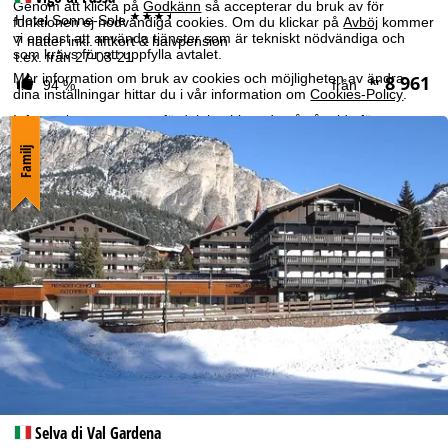
Genom att klicka på
Godkänn
så accepterar du bruk av för
***+
Hotel Sonne-Sole
funktionen ej nödvändiga cookies. Om du klickar på
Avböj
kommer
vi endast att använda tjänster som är tekniskt nödvändiga och
7 nätter inkl. liftkort & halvpension
som krävs för att uppfylla avtalet.
t.ex. från 27-03-21
Mer information om bruk av cookies och möjligheten av ändra
8 961
kr
94 %
från
dina inställningar hittar du i vår information om
Cookies-Policy
.
Information om ansvarsfördelning hittar du på vår sida för
rättslig information
. Information om hur data behandlas och dina
rättigheter hittar du på vår sida om
dataskydd
.
Familj
Godkänn
Selva di Val Gardena