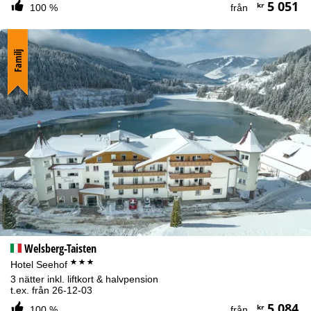
5 051
kr
100 %
från
Familj
Welsberg-Taisten
***
Hotel Seehof
3 nätter inkl. liftkort & halvpension
t.ex. från 26-12-03
5 084
kr
100 %
från