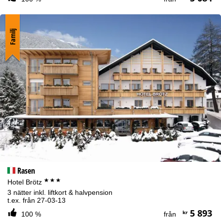
Familj
Rasen
***
Hotel Brötz
3 nätter inkl. liftkort & halvpension
t.ex. från 27-03-13
5 893
kr
100 %
från