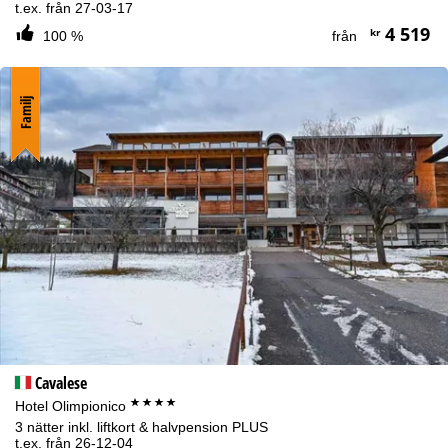
t.ex. från 27-03-17
4 519
kr
100 %
från
Familj
Cavalese
****
Hotel Olimpionico
3 nätter inkl. liftkort & halvpension PLUS
t.ex. från 26-12-04