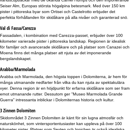
världscupbackar med de ökända Camel Humps och den imponerande
Seiser Alm, Europas största högalpina betesmark. Med över 150 km
pister i pittoreska byar som Ortisei och Castelrotto erbjuder det
perfekta förhållanden för skidåkare på alla nivåer och garanterad snö.
Val di Fassa/Carezza
Fassadalen
, i kombination med Carezza-passet, erbjuder över 100
kilometer varierade pister i pittoreska landskap. Regionen är idealisk
för familjer och avancerade skidåkare och på platser som Canazei och
Moena finns det många platser att njuta av det imponerande
bergslandskapet.
Arabba/Marmolada
Arabba
och Marmolada, den högsta toppen i Dolomiterna, är hem för
många utmanande nedfarter från vilka du kan njuta av spektakulära
vyer. Denna region är en höjdpunkt för erfarna skidåkare som ser fram
emot utmanande rutter. Dessutom ger "Museo Marmolada Grande
Guerra" intressanta inblickar i Dolomiternas historia och kultur.
3 Zinnen Dolomiten
Skidområdet
3 Zinnen Dolomiten
är känt för sin lugna atmosfär och
naturskönhet, som vintersportentusiaster kan uppleva på över 100
kilometer pister. Platser som Sexten och Innichen är också idealiska