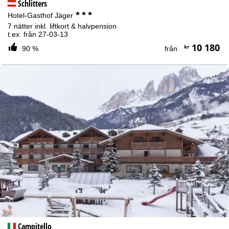
Schlitters
***
Hotel-Gasthof Jäger
7 nätter inkl. liftkort & halvpension
t.ex. från 27-03-13
10 180
kr
90 %
från
Campitello