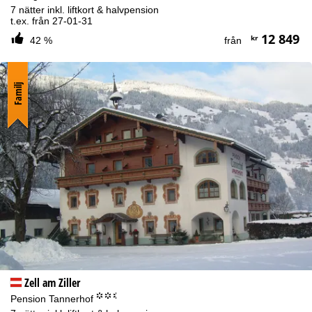
7 nätter inkl. liftkort & halvpension
t.ex. från 27-01-31
12 849
kr
42 %
från
Familj
Zell am Ziller
°°.
Pension Tannerhof