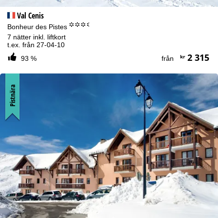
Val Cenis
°°°.
Bonheur des Pistes
7 nätter inkl. liftkort
t.ex. från 27-04-10
2 315
kr
93 %
från
Pistnära