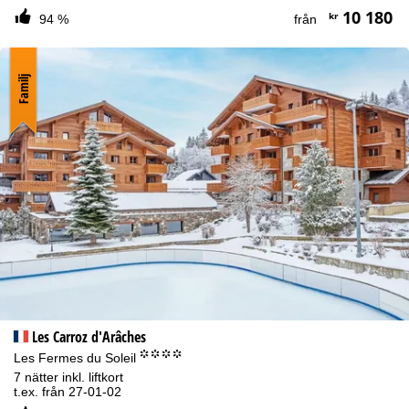
10 180
kr
94 %
från
Familj
Les Carroz d'Arâches
°°°°
Les Fermes du Soleil
7 nätter inkl. liftkort
t.ex. från 27-01-02