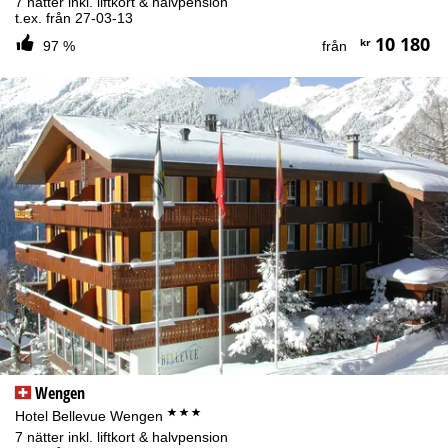
7 nätter inkl. liftkort & halvpension
t.ex. från 27-03-13
10 180
kr
97 %
från
Wengen
***
Hotel Bellevue Wengen
7 nätter inkl. liftkort & halvpension