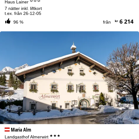
°°°
Haus Lainer
7 nätter inkl. liftkort
t.ex. från 26-12-05
6 214
kr
96 %
från
Maria Alm
***
Landgasthof Almerwirt