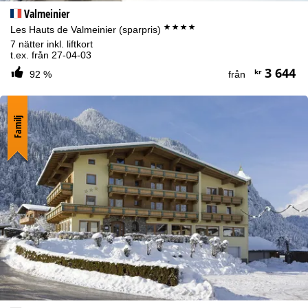
Valmeinier
****
Les Hauts de Valmeinier (sparpris)
7 nätter inkl. liftkort
t.ex. från 27-04-03
3 644
kr
92 %
från
Familj