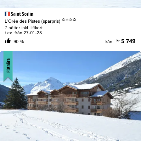
Saint Sorlin
°°°°
L'Orée des Pistes (sparpris)
7 nätter inkl. liftkort
t.ex. från 27-01-23
5 749
kr
90 %
från
Pistnära