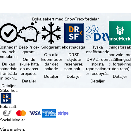
Boka säkert med SnowTrex-fördelar
Kostnadsfri
Best-Price-
Snögaranti
Resekostnadsgaranti
Tyska
Avbokningsförsäk
av- och
garanti
reseförbundet
Om alla
DRSF
Du har valet me
ombokning
Om du
skidområden
skyddar
DRV är den
avbeställningss
Du kan
skulle hitta
där det
resenärer,
största
(inkl. försäkrin
ostnadsfritt
en av oss
bokade
som bokat
organisationen
avbruten resa)
frånträda
erbjuden
liftkortet
en
för resebyråer
…
Detaljer
Detaljer
Detaljer
in bokning
resa – med
gäller –
paketresa
och
Detaljer
Detaljer
inom 5
samma
skidområdets
eller
researrangörer
Detaljer
dagar efter
tillgång och
högsta …
förbundna
i Tyskland. …
Säkerhet
:
…
inkluderade
resetjänster
…
hos en …
Betalsätt
:
Social Media
:
Våra märken
: