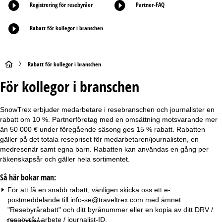
Registrering för resebyråer
Partner-FAQ
Rabatt för kollegor i branschen
S
Rabatt för kollegor i branschen
För kollegor i branschen
t
a
SnowTrex erbjuder medarbetare i resebranschen och journalister en
rabatt om 10 %. Partnerföretag med en omsättning motsvarande mer
r
än 50 000 € under föregående säsong ges 15 % rabatt. Rabatten
gäller på det totala resepriset för medarbetaren/journalisten, en
t
medresenär samt egna barn. Rabatten kan användas en gång per
räkenskapsår och gäller hela sortimentet.
s
Så här bokar man:
i
För att få en snabb rabatt, vänligen skicka oss ett e-
postmeddelande till
info-se@traveltrex.com
med ämnet
d
"Resebyrårabatt" och ditt byrånummer eller en kopia av ditt DRV /
resebyrå / arbete / journalist-ID.
Om cookies