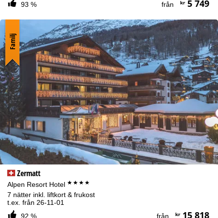
5 749
kr
93 %
från
Familj
Zermatt
****
Alpen Resort Hotel
7 nätter inkl. liftkort & frukost
t.ex. från 26-11-01
15 818
kr
92 %
från