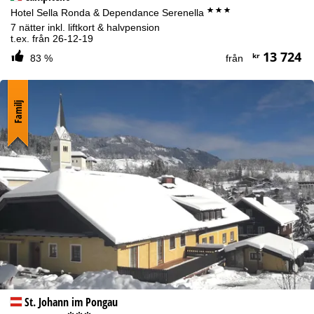
***
Hotel Sella Ronda & Dependance Serenella
7 nätter inkl. liftkort & halvpension
t.ex. från 26-12-19
13 724
kr
83 %
från
Familj
St. Johann im Pongau