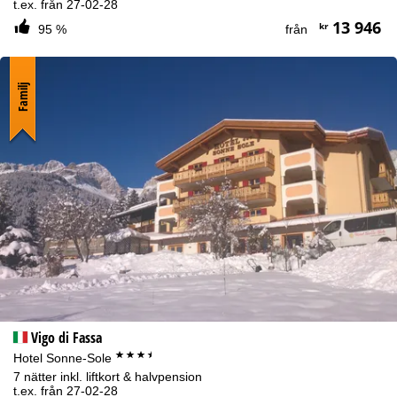
t.ex. från 27-02-28
13 946
kr
95 %
från
Familj
Vigo di Fassa
***+
Hotel Sonne-Sole
7 nätter inkl. liftkort & halvpension
t.ex. från 27-02-28