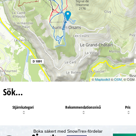
©
Maptoolkit
©
OSM
, © OSM
Sök…
Stjärnkategori
Rekommendationsnivå
Pris
Boka säkert med SnowTrex-fördelar