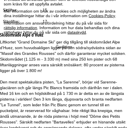
a
som krävs för att uppfylla avtalet.
Sittliftar:
15
Mer information om bruk av cookies och möjligheten av ändra
dina inställningar hittar du i vår information om
Cookies-Policy
.
Släpliftar:
17
Information om ansvarsfördelning hittar du på vår sida för
rättslig information
. Information om hur data behandlas och dina
rättigheter hittar du på vår sida om
dataskydd
.
Skidområde
Alpe d'Huez
Liftkortet "Grand Domaine Ski" ger dig tillgång till skidområdet Alpe
Godkänn
d'Huez, som huvudsakligen ligger på den södra/sydvästra sidan av
"Massif des Grandes Rousses" och därför garanterar mycket solsken.
Skidområdet (1.125 m - 3.330 m) med sina 250 km pister och 68
liftanläggningar anses vara särskilt snösäkert: 80 procent av pisterna
ligger på över 1.800 m!
Den mest spektakulära pisten, "La Sarenne", börjar vid Sarenne-
glaciären och går längs Pic Blancs framsida och därifrån ner i dalen.
Med 16 km och en höjdskillnad på 1 730 m är detta en av de längsta
pisterna i världen! Den 3 km långa, djupsvarta och branta nedfarten
"Le Tunnel", som leder från Pic Blanc genom en tunnel till en
puckelpist, är reserverad för våghalsar. Inte riktigt lika knepiga, men
ändå utmanande, är de röda pisterna i höjd med "Dôme des Petits
Rousses". Särskilt nedfarten "Bartavelles" erbjuder en hisnande utsikt
över landskapet och de angränsande dalarna, ofta under särskilt goda