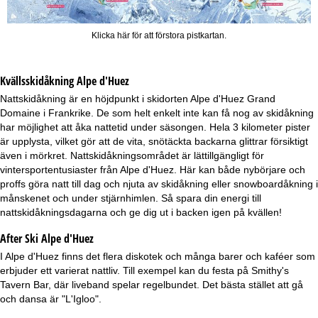
Klicka här för att förstora pistkartan.
Kvällsskidåkning
Alpe d'Huez
Nattskidåkning är en höjdpunkt i skidorten Alpe d'Huez Grand
Domaine i Frankrike. De som helt enkelt inte kan få nog av skidåkning
har möjlighet att åka nattetid under säsongen. Hela 3 kilometer pister
är upplysta, vilket gör att de vita, snötäckta backarna glittrar försiktigt
även i mörkret. Nattskidåkningsområdet är lättillgängligt för
vintersportentusiaster från Alpe d'Huez. Här kan både nybörjare och
proffs göra natt till dag och njuta av skidåkning eller snowboardåkning i
månskenet och under stjärnhimlen. Så spara din energi till
nattskidåkningsdagarna och ge dig ut i backen igen på kvällen!
After Ski Alpe d'Huez
I Alpe d'Huez finns det flera diskotek och många barer och kaféer som
erbjuder ett varierat nattliv. Till exempel kan du festa på Smithy's
Tavern Bar, där liveband spelar regelbundet. Det bästa stället att gå
och dansa är "L'Igloo".