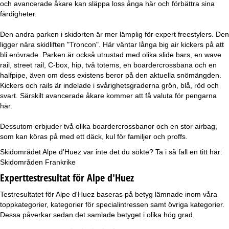
och avancerade åkare kan släppa loss ånga här och förbättra sina
färdigheter.
Den andra parken i skidorten är mer lämplig för expert freestylers. Den
ligger nära skidliften "Troncon". Här väntar långa big air kickers på att
bli erövrade. Parken är också utrustad med olika slide bars, en wave
rail, street rail, C-box, hip, två totems, en boardercrossbana och en
halfpipe, även om dess existens beror på den aktuella snömängden.
Kickers och rails är indelade i svårighetsgraderna grön, blå, röd och
svart. Särskilt avancerade åkare kommer att få valuta för pengarna
här.
Dessutom erbjuder två olika boardercrossbanor och en stor airbag,
som kan köras på med ett däck, kul för familjer och proffs.
Skidområdet Alpe d'Huez var inte det du sökte? Ta i så fall en titt här:
Skidområden Frankrike
Experttestresultat för Alpe d'Huez
Testresultatet för Alpe d'Huez baseras på betyg lämnade inom våra
toppkategorier, kategorier för specialintressen samt övriga kategorier.
Dessa påverkar sedan det samlade betyget i olika hög grad.