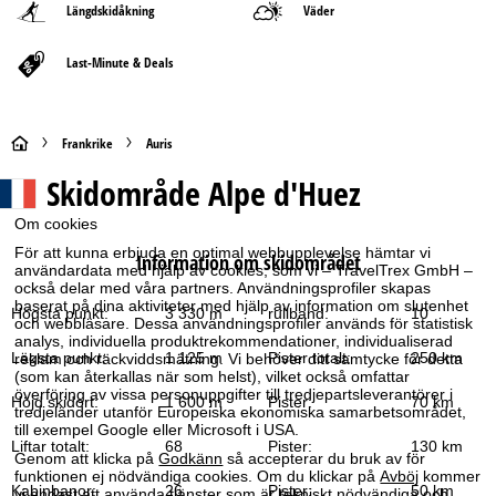
Längdskidåkning
Väder
Last-Minute & Deals
S
Frankrike
Auris
Skidområde
Alpe d'Huez
t
Om cookies
a
För att kunna erbjuda en optimal webbupplevelse hämtar vi
Information om skidområdet
användardata med hjälp av cookies, som vi – TravelTrex GmbH –
r
också delar med våra partners. Användningsprofiler skapas
baserat på dina aktiviteter med hjälp av information om slutenhet
Högsta punkt:
3 330 m
rullband:
10
t
och webbläsare. Dessa användningsprofiler används för statistisk
analys, individuella produktrekommendationer, individualiserad
Lägsta punkt:
1 125 m
Pister totalt:
250 km
reklam och räckviddsmätning. Vi behöver ditt samtycke för detta
s
(som kan återkallas när som helst), vilket också omfattar
överföring av vissa personuppgifter till tredjepartsleverantörer i
Höjd skidort:
1 600 m
Pister:
70 km
tredjeländer utanför Europeiska ekonomiska samarbetsområdet,
i
till exempel Google eller Microsoft i USA.
Liftar totalt:
68
Pister:
130 km
Genom att klicka på
Godkänn
så accepterar du bruk av för
d
funktionen ej nödvändiga cookies. Om du klickar på
Avböj
kommer
Kabinbanor:
26
Pister:
50 km
vi endast att använda tjänster som är tekniskt nödvändiga och