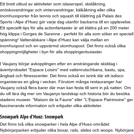
Ett brett utbud av aktiviteter som islaserspel, skidåkning,
snöskovandringar och vintervandringar, kälkåkning eller olika
inomhussporter från tennis och squash till klättring på Palais des
Sports i Alpe d'Huez gör varje dag utanför backarna till en upplevelse.
Ett speciellt tips för alla actionfantaster är att klättra på en 200 meter
hög klippa i Gorges de Sarenne - perfekt för alla som söker en speciell
spänning! Vattenälskare i Alpe d'Huez kan välja mellan en
inomhuspool och en uppvärmd utomhuspool. Det finns också olika
shoppingmöjligheter i byn för alla shoppingentusiaster.
I Vaujany börjar avkopplingen efter en ansträngande skiddag i
äventyrsbadet "Espace Loisirs" med vattenrutschbana, bastu, spa,
ångbad och fitnesscenter. Det finns också en isrink där ett isdisco
organiseras en gång i veckan. Förutom många restauranger har
Vaujany också flera barer där man kan festa till sent in på natten. Om
du vill lära dig mer om Vaujanys landskap och historia bör du besöka
stadens museer. "Maison de la Faune" eller "L'Espace Patrimoine" ger
fascinerande information och erbjuder olika aktiviteter.
Snowpark Alpe d'Huez:
Snowpark
Det finns två olika snowparker i hela Alpe d'Huez-området.
Nybörjarparken erbjuder olika boxar, rails, slides och woops. Nybörjare