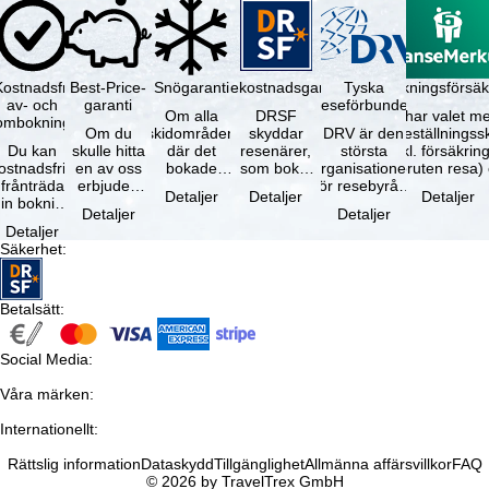
Kostnadsfri
Best-Price-
Snögaranti
Resekostnadsgaranti
Tyska
Avbokningsförsäk
av- och
garanti
reseförbundet
Om alla
DRSF
Du har valet me
ombokning
Om du
skidområden
skyddar
DRV är den
avbeställningss
Du kan
skulle hitta
där det
resenärer,
största
(inkl. försäkrin
ostnadsfritt
en av oss
bokade
som bokat
organisationen
avbruten resa)
frånträda
erbjuden
liftkortet
en
för resebyråer
…
Detaljer
Detaljer
Detaljer
in bokning
resa – med
gäller –
paketresa
och
Detaljer
Detaljer
inom 5
samma
skidområdets
eller
researrangörer
Detaljer
dagar efter
tillgång och
högsta …
förbundna
i Tyskland. …
Säkerhet
:
…
inkluderade
resetjänster
…
hos en …
Betalsätt
:
Social Media
:
Våra märken
:
Internationellt
:
Rättslig information
Dataskydd
Tillgänglighet
Allmänna affärsvillkor
FAQ
© 2026 by TravelTrex GmbH