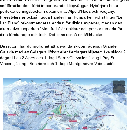
snöförhållanden, förbi imponerande klippväggar. Nybörjare hittar
perfekta övningsbackar i utkanten av Alpe d'Huez och Vaujany.
Freestylers är också i goda händer här: Funparken vid sittliften "Le
Lac Blanc" rekommenderas endast för riktiga experter, medan den
alternativa funparken "Montfrais" är enklare och passar utmärkt för
dina första hopp och trick. Det finns också en kälkbacke.
Dessutom har du möjlighet att använda skidområdena i Grande
Galaxie med ett 6-dagars liftkort eller flerdagarsbiljetter: åka skidor 2
dagar i Les 2 Alpes och 1 dag i Serre-Chevalier, 1 dag i Puy St.
Vincent, 1 dag i Sestriere och 1 dag i Montgenèvre Voie Lactée.