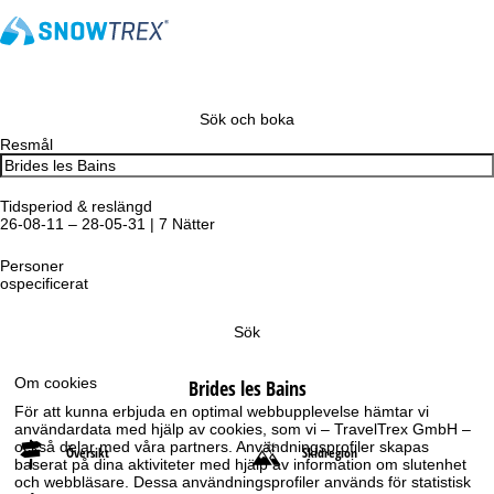
Sök och boka
Resmål
Tidsperiod & reslängd
26-08-11 – 28-05-31 | 7 Nätter
Personer
ospecificerat
Sök
Om cookies
Brides les Bains
För att kunna erbjuda en optimal webbupplevelse hämtar vi
användardata med hjälp av cookies, som vi – TravelTrex GmbH –
också delar med våra partners. Användningsprofiler skapas
Översikt
Skidregion
baserat på dina aktiviteter med hjälp av information om slutenhet
och webbläsare. Dessa användningsprofiler används för statistisk