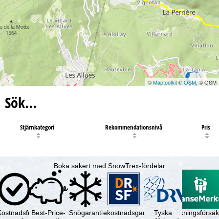
©
Maptoolkit
©
OSM
, © OSM
Sök…
Stjärnkategori
Rekommendationsnivå
Pris
Boka säkert med SnowTrex-fördelar
Kostnadsfri
Best-Price-
Snögaranti
Resekostnadsgaranti
Tyska
Avbokningsförsäk