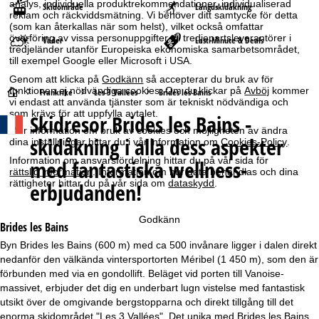
analys, individuella produktrekommendationer, individualiserad
Skidområde
Längdskidåkning
reklam och räckviddsmätning. Vi behöver ditt samtycke för detta
(som kan återkallas när som helst), vilket också omfattar
överföring av vissa personuppgifter till tredjepartsleverantörer i
Väder
Last-Minute & Deals
tredjeländer utanför Europeiska ekonomiska samarbetsområdet,
till exempel Google eller Microsoft i USA.
Genom att klicka på
Godkänn
så accepterar du bruk av för
funktionen ej nödvändiga cookies. Om du klickar på
Avböj
kommer
S
Frankrike
Les 3 Vallées
Brides les Bains
vi endast att använda tjänster som är tekniskt nödvändiga och
som krävs för att uppfylla avtalet.
Skidresor
Brides les Bains -
t
Mer information om bruk av cookies och möjligheten av ändra
skidåkning i alla dess aspekter
dina inställningar hittar du i vår information om
Cookies-Policy
.
a
Information om ansvarsfördelning hittar du på vår sida för
med fantastiska wellness-
rättslig information
. Information om hur data behandlas och dina
r
rättigheter hittar du på vår sida om
dataskydd
.
erbjudanden!
t
Godkänn
Brides les Bains
s
Byn Brides les Bains (600 m) med ca 500 invånare ligger i dalen direkt
nedanför den välkända vintersportorten Méribel (1 450 m), som den är
i
förbunden med via en gondollift. Beläget vid porten till Vanoise-
massivet, erbjuder det dig en underbart lugn vistelse med fantastisk
d
utsikt över de omgivande bergstopparna och direkt tillgång till det
enorma skidområdet "Les 3 Vallées". Det unika med Brides les Bains