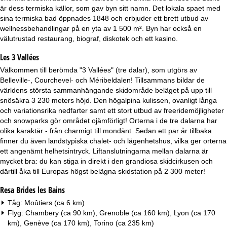
a
är dess termiska källor, som gav byn sitt namn. Det lokala spaet med
sina termiska bad öppnades 1848 och erbjuder ett brett utbud av
wellnessbehandlingar på en yta av 1 500 m². Byn har också en
välutrustad restaurang, biograf, diskotek och ett kasino.
Les 3 Vallées
Välkommen till berömda "3 Vallées" (tre dalar), som utgörs av
Belleville-, Courchevel- och Méribeldalen! Tillsammans bildar de
världens största sammanhängande skidområde beläget på upp till
snösäkra 3 230 meters höjd. Den högalpina kulissen, ovanligt långa
och variationsrika nedfarter samt ett stort utbud av freeridemöjligheter
och snowparks gör området ojämförligt! Orterna i de tre dalarna har
olika karaktär - från charmigt till mondänt. Sedan ett par år tillbaka
finner du även landstypiska chalet- och lägenhetshus, vilka ger orterna
ett angenämt helhetsintryck. Liftanslutningarna mellan dalarna är
mycket bra: du kan stiga in direkt i den grandiosa skidcirkusen och
därtill åka till Europas högst belägna skidstation på 2 300 meter!
Resa Brides les Bains
Tåg: Moûtiers (ca 6 km)
Flyg: Chambery (ca 90 km), Grenoble (ca 160 km), Lyon (ca 170
km), Genève (ca 170 km), Torino (ca 235 km)