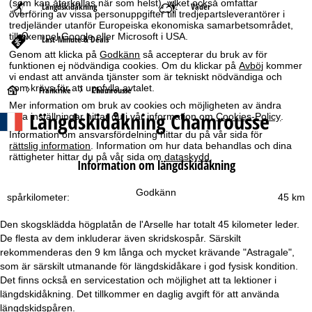
(som kan återkallas när som helst), vilket också omfattar
Längdskidåkning
Väder
överföring av vissa personuppgifter till tredjepartsleverantörer i
tredjeländer utanför Europeiska ekonomiska samarbetsområdet,
till exempel Google eller Microsoft i USA.
Last-Minute & Deals
Genom att klicka på
Godkänn
så accepterar du bruk av för
funktionen ej nödvändiga cookies. Om du klickar på
Avböj
kommer
vi endast att använda tjänster som är tekniskt nödvändiga och
som krävs för att uppfylla avtalet.
S
Frankrike
Chamrousse
Mer information om bruk av cookies och möjligheten av ändra
Längdskidåkning Chamrousse
dina inställningar hittar du i vår information om
Cookies-Policy
.
t
Information om ansvarsfördelning hittar du på vår sida för
rättslig information
. Information om hur data behandlas och dina
a
rättigheter hittar du på vår sida om
dataskydd
.
Information om längdskidåkning
r
Godkänn
spårkilometer:
45 km
t
Den skogsklädda högplatån de l'Arselle har totalt 45 kilometer leder.
s
De flesta av dem inkluderar även skridskospår. Särskilt
rekommenderas den 9 km långa och mycket krävande "Astragale",
i
som är särskilt utmanande för längdskidåkare i god fysisk kondition.
Det finns också en servicestation och möjlighet att ta lektioner i
d
längdskidåkning. Det tillkommer en daglig avgift för att använda
längdskidspåren.