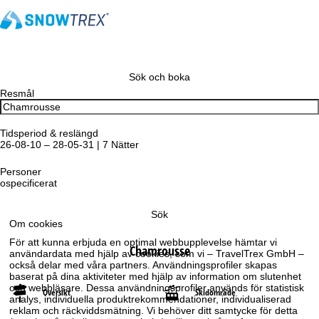
Sök och boka
Resmål
Tidsperiod & reslängd
26-08-10 – 28-05-31 | 7 Nätter
Personer
ospecificerat
Sök
Om cookies
För att kunna erbjuda en optimal webbupplevelse hämtar vi
Chamrousse
användardata med hjälp av cookies, som vi – TravelTrex GmbH –
också delar med våra partners. Användningsprofiler skapas
baserat på dina aktiviteter med hjälp av information om slutenhet
och webbläsare. Dessa användningsprofiler används för statistisk
Översikt
Skidområde
analys, individuella produktrekommendationer, individualiserad
reklam och räckviddsmätning. Vi behöver ditt samtycke för detta