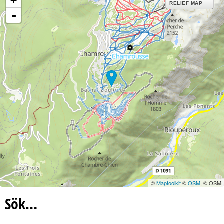
+
RELIEF MAP
-
©
Maptoolkit
©
OSM
, © OSM
Sök…