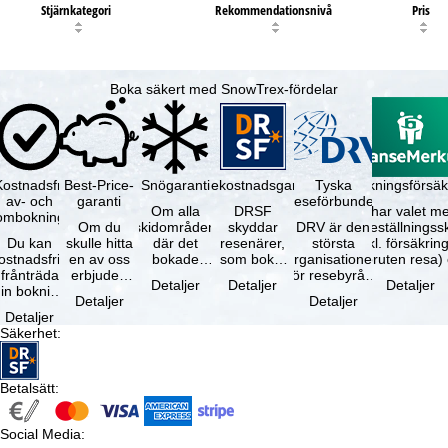
Stjärnkategori
Rekommendationsnivå
Pris
Boka säkert med SnowTrex-fördelar
Kostnadsfri
Best-Price-
Snögaranti
Resekostnadsgaranti
Tyska
Avbokningsförsäk
av- och
garanti
reseförbundet
Om alla
DRSF
Du har valet me
ombokning
Om du
skidområden
skyddar
DRV är den
avbeställningss
Du kan
skulle hitta
där det
resenärer,
största
(inkl. försäkrin
ostnadsfritt
en av oss
bokade
som bokat
organisationen
avbruten resa)
frånträda
erbjuden
liftkortet
en
för resebyråer
…
Detaljer
Detaljer
Detaljer
in bokning
resa – med
gäller –
paketresa
och
Detaljer
Detaljer
inom 5
samma
skidområdets
eller
researrangörer
Detaljer
dagar efter
tillgång och
högsta …
förbundna
i Tyskland. …
Säkerhet
:
…
inkluderade
resetjänster
…
hos en …
Betalsätt
:
Social Media
: