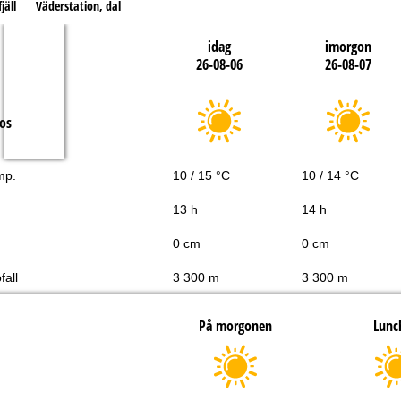
jäll
Väderstation, dal
idag
imorgon
26-08-06
26-08-07
os
mp.
10 / 15 °C
10 / 14 °C
13 h
14 h
0 cm
0 cm
fall
3 300 m
3 300 m
På morgonen
Lunc