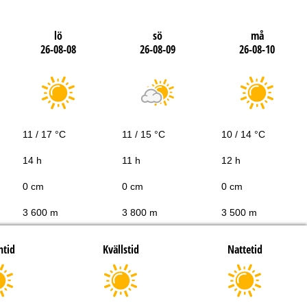
lö
sö
må
26-08-08
26-08-09
26-08-10
11 / 17 °C
11 / 15 °C
10 / 14 °C
14 h
11 h
12 h
0 cm
0 cm
0 cm
3 600 m
3 800 m
3 500 m
htid
Kvällstid
Nattetid