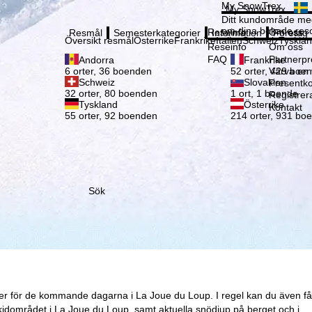
Vänli
My SnowTrex
My SnowTrex
Registrering
Ditt kundområde med
om dina bokade reso
Reseinfo
Om oss
Resmål
Semesterkategorier
Information
Företag
Översikt resmål
Österrike
Frankrike
Italien
Schweiz
Tyskla
Reseinfo
Om oss
FAQ
Partnerp
Andorra
Frankrike
Värva en
6 orter, 36 boenden
52 orter, 429 boe
Schweiz
Slovakien
Presentko
32 orter, 80 boenden
1 ort, 1 boende
Registrer
Tyskland
Österrike
Kontakt
55 orter, 92 boenden
214 orter, 931 bo
Sök
ser för de kommande dagarna i La Joue du Loup. I regel kan du även få
kidområdet i La Joue du Loup, samt aktuella snödjup på berget och i