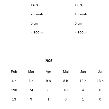
14 °C
12 °C
25 km/h
10 km/h
0 cm
0 cm
4 300 m
4 300 m
2026
Feb
Mar
Apr
Maj
Jun
Jul
4 h
6 h
9 h
8 h
12 h
13 h
190
74
8
48
4
0
13
9
1
8
1
0