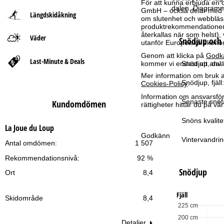
För att kunna erbjuda en 
dalen. Diagramm
GmbH – också delar med vå
Längdskidåkning
t
om slutenhet och webbläsar
produktrekommendationer, 
återkallas när som helst), 
Väder
s
Snödjup och 
utanför Europeiska ekonom
Genom att klicka på
Godk
i
Last-Minute & Deals
kommer vi endast att använ
Snödjup, dal:
Mer information om bruk av
d
Snödjup, fjäll:
Cookies-Policy
.
Information om ansvarsförd
a
Senaste snöfa
Kundomdömen
rättigheter hittar du på v
Snöns kvalite
La Joue du Loup
Godkänn
Vintervandrin
Antal omdömen:
1 507
Rekommendationsnivå:
92 %
Snödjup
Ort
8,4
Fjäll
Skidområde
8,4
225 cm
200 cm
Detaljer