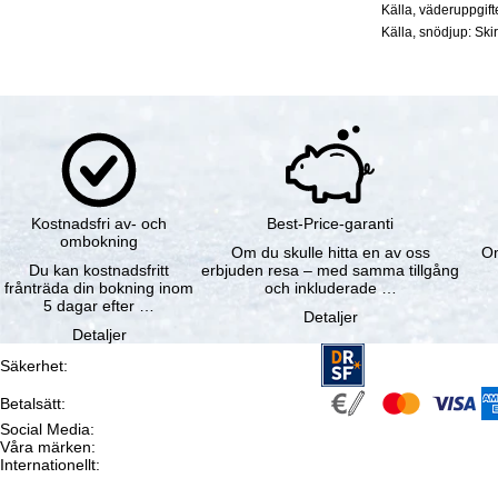
Källa, väderuppgif
Källa, snödjup: Ski
Kostnadsfri av- och
Best-Price-garanti
ombokning
Om du skulle hitta en av oss
Om
Du kan kostnadsfritt
erbjuden resa – med samma tillgång
frånträda din bokning inom
och inkluderade …
5 dagar efter …
Detaljer
Detaljer
Säkerhet
:
Betalsätt
:
Social Media
:
Våra märken
:
Internationellt
: