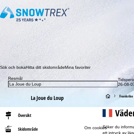
Prenumerera på vårt nyhetsbrev och missa aldrig e
Sök och boka
Hitta ditt skidområde
Mina favoriter
Resmål
Tidsperi
26-08-07
S
Frankrike
La Joue du Loup
t
Väder
Översikt
a
Söker du informa
Om cookies
Skidområde
r
ett intryck av l