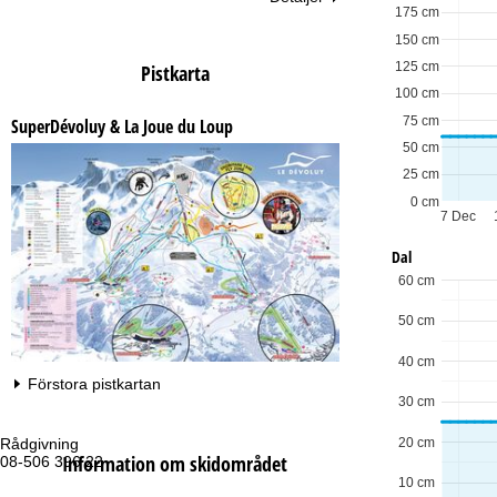
175 cm
150 cm
125 cm
Pistkarta
100 cm
75 cm
SuperDévoluy & La Joue du Loup
50 cm
25 cm
0 cm
7 Dec
Dal
60 cm
50 cm
40 cm
Förstora pistkartan
30 cm
20 cm
Rådgivning
Öp
Information om skidområdet
08-506 396 22
Må
Fr
10 cm