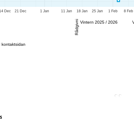
-Sö:
Stängt
14 Dec
21 Dec
1 Jan
11 Jan
18 Jan
25 Jan
1 Feb
8 Feb
Rådgivning
Vintern 2025 / 2026
ll kontaktsidan
s