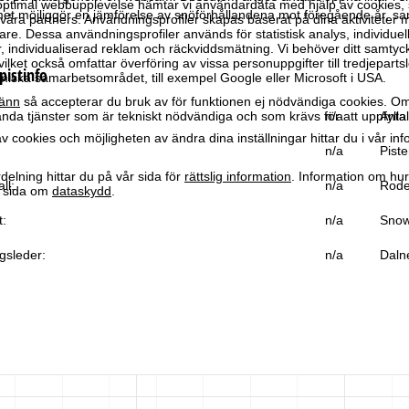
optimal webbupplevelse hämtar vi användardata med hjälp av cookies, 
et möjliggör en jämförelse av snöförhållandena mot föregående år, sa
ra partners. Användningsprofiler skapas baserat på dina aktiviteter m
e. Dessa användningsprofiler används för statistisk analys, individuel
individualiserad reklam och räckviddsmätning. Vi behöver ditt samtyc
vilket också omfattar överföring av vissa personuppgifter till tredjeparts
pistinfo
iska samarbetsområdet, till exempel Google eller Microsoft i USA.
änn
så accepterar du bruk av för funktionen ej nödvändiga cookies. Om
da tjänster som är tekniskt nödvändiga och som krävs för att uppfylla 
n/a
Antal
 cookies och möjligheten av ändra dina inställningar hittar du i vår in
n/a
Piste
elning hittar du på vår sida för
rättslig information
. Information om hu
ll:
n/a
Rode
år sida om
dataskydd
.
t:
n/a
Snow
gsleder:
n/a
Daln