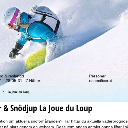
tt erbjudande!
od & reslängd
Personer
 – 28-05-31 | 7 Nätter
ospecificerat
La Joue du Loup
 & Snödjup La Joue du Loup
tion om aktuella snöförhållanden? Här hittar du aktuella väderprogno
äget på plats genom en webcam. Dessutom anges antalet öppna liftar i s