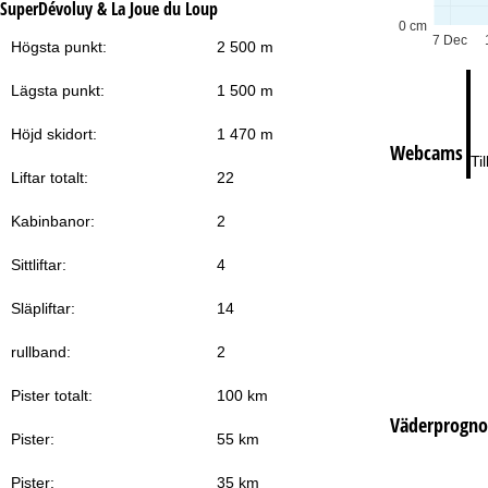
Lö
SuperDévoluy & La Joue du Loup
0 cm
7 Dec
Högsta punkt:
2 500 m
Lägsta punkt:
1 500 m
Höjd skidort:
1 470 m
Webcams
Ti
Liftar totalt:
22
Kabinbanor:
2
Sittliftar:
4
Släpliftar:
14
rullband:
2
Pister totalt:
100 km
Väderprogno
Pister:
55 km
Pister:
35 km