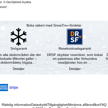
ter: © GeoSphere Austria
resort
Boka säkert med SnowTrex-fördelar
Snögaranti
Resekostnadsgaranti
 alla skidområden där det
DRSF skyddar resenärer, som bokat
bokade liftkortet gäller –
en paketresa eller förbundna
f
skidområdets högsta …
resetjänster hos en …
Detaljer
Detaljer
Rättslig information
Dataskydd
Tillgänglighet
Allmänna affärsvillkor
FAQ