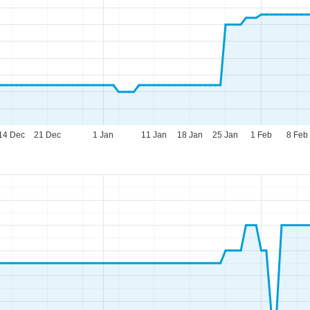
14 Dec
21 Dec
1 Jan
11 Jan
18 Jan
25 Jan
1 Feb
8 Feb
pettider
-To:
09.00–17.00
:
09.00–14.00