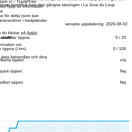
som vi – TravelTrex
mt en överblick över den gångna säsongen i La Joue du Loup.
ed hjälp av information
la
ke för detta (som kan
leverantörer i tredjeländer
senaste uppdatering: 2026-08-02
 du klickar på
Avböj
avtalet.
 skidliftar öppna:
0 / 20
formation om
r öppna (i km):
0 / 100
r data behandlas och dina
lbana öppen:
n/a
park öppen:
Nej
edfart öppen:
Nej