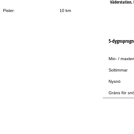
Väderstation, f
Pister:
10 km
5-dygnsprogn
Min- / maxte
Soltimmar
Nysnö
Gräns för snö