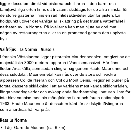
a
ligger dessutom direkt vid pisterna och liftarna. I den barn- och
familjevänliga orten finns ett trivsamt skiddagis för de allra minsta, för
de större gästerna finns en rad fritidsaktiviteter utanför pisten. En
höjdpunkt utöver det vanliga är isklättring på det frusna vattenfallet i
närheten av La Norma. På kvällarna kan man njuta av god mat i
någon av restaurangerna eller ta en promenad genom den upplysta
byn.
Valfréjus - La Norma - Aussois
I franska Västalperna ligger pittoreska Mauriennedalen, omgivet av de
majestätiska 3000-meters-topparna i Vanoisemassivet. Här finns
floden Arcs källa, som sedan slingrar sig genom Haute Maurienne och
dess sidodalar. Mauriennetal kan nås över de stora och vackra
alppassen Col de l'Iseran och Col du Mont Cenis. Regionen bjuder på
första klassens skidåkning i ett av världens mest kända skidområden,
långa vandringsleder och avkopplande återhämtning i naturen. Inte för
inte blev Vanoise med sin mångfald av flora och fauna nationalpark
1963. Haute Maurienne är dessutom känt för skidskyttetävlingarna
som anordnas här varje år.
Resa La Norma
Tåg: Gare de Modane (ca. 6 km)