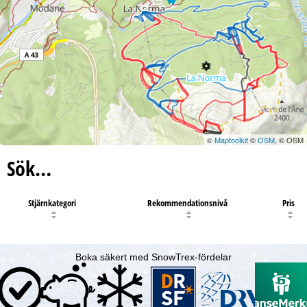
12
©
Maptoolkit
©
OSM
, © OSM
Sök…
Stjärnkategori
Rekommendationsnivå
Pris
Boka säkert med SnowTrex-fördelar