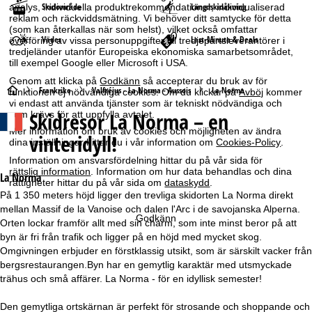
Skidområde
Längdskidåkning
analys, individuella produktrekommendationer, individualiserad
reklam och räckviddsmätning. Vi behöver ditt samtycke för detta
(som kan återkallas när som helst), vilket också omfattar
Väder
Last-Minute & Deals
överföring av vissa personuppgifter till tredjepartsleverantörer i
tredjeländer utanför Europeiska ekonomiska samarbetsområdet,
till exempel Google eller Microsoft i USA.
Genom att klicka på
Godkänn
så accepterar du bruk av för
S
Frankrike
Valfréjus - La Norma - Aussois
La Norma
funktionen ej nödvändiga cookies. Om du klickar på
Avböj
kommer
vi endast att använda tjänster som är tekniskt nödvändiga och
Skidresor
La Norma – en
som krävs för att uppfylla avtalet.
t
Mer information om bruk av cookies och möjligheten av ändra
vinteridyll!
dina inställningar hittar du i vår information om
Cookies-Policy
.
a
Information om ansvarsfördelning hittar du på vår sida för
rättslig information
. Information om hur data behandlas och dina
r
La Norma
rättigheter hittar du på vår sida om
dataskydd
.
På 1 350 meters höjd ligger den trevliga skidorten La Norma direkt
t
mellan Massif de la Vanoise och dalen l'Arc i de savojanska Alperna.
Godkänn
Orten lockar framför allt med sin charm, som inte minst beror på att
s
byn är fri från trafik och ligger på en höjd med mycket skog.
Omgivningen erbjuder en förstklassig utsikt, som är särskilt vacker från
i
bergsrestaurangen.Byn har en gemytlig karaktär med utsmyckade
trähus och små affärer. La Norma - för en idyllisk semester!
d
Den gemytliga ortskärnan är perfekt för strosande och shoppande och