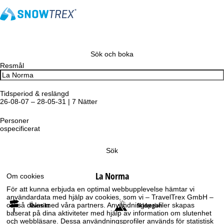
Sök och boka
Resmål
Tidsperiod & reslängd
26-08-07 – 28-05-31 | 7 Nätter
Personer
ospecificerat
Sök
La Norma
Om cookies
För att kunna erbjuda en optimal webbupplevelse hämtar vi
användardata med hjälp av cookies, som vi – TravelTrex GmbH –
också delar med våra partners. Användningsprofiler skapas
Översikt
Skidregion
baserat på dina aktiviteter med hjälp av information om slutenhet
och webbläsare. Dessa användningsprofiler används för statistisk