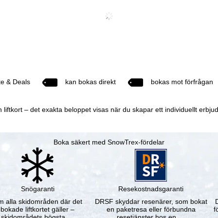
te & Deals
kan bokas direkt
bokas mot förfrågan
ftkort – det exakta beloppet visas när du skapar ett individuellt erbju
Boka säkert med SnowTrex-fördelar
Snögaranti
Resekostnadsgaranti
 alla skidområden där det
DRSF skyddar resenärer, som bokat
bokade liftkortet gäller –
en paketresa eller förbundna
f
skidområdets högsta …
resetjänster hos en …