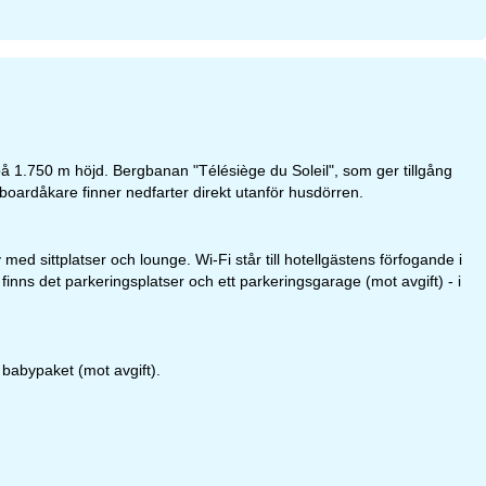
på 1.750 m höjd. Bergbanan "Télésiège du Soleil", som ger tillgång
wboardåkare finner nedfarter direkt utanför husdörren.
d sittplatser och lounge. Wi-Fi står till hotellgästens förfogande i
finns det parkeringsplatser och ett parkeringsgarage (mot avgift) - i
babypaket (mot avgift).