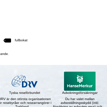
fullbokat
dande.
Tyska reseförbundet
Avbokningsförsäkringar
DRV är den största organisationen
Du har valet mellan
ör resebyråer och researrangörer i
avbeställningsskydd (inkl.
Tyskland. …
försäkring av avbruten resa) och …