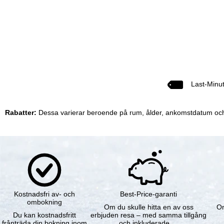
Last-Minu
Rabatter:
Dessa varierar beroende på rum, ålder, ankomstdatum och li
Kostnadsfri av- och
Best-Price-garanti
ombokning
Om du skulle hitta en av oss
Om
Du kan kostnadsfritt
erbjuden resa – med samma tillgång
frånträda din bokning inom
och inkluderade …