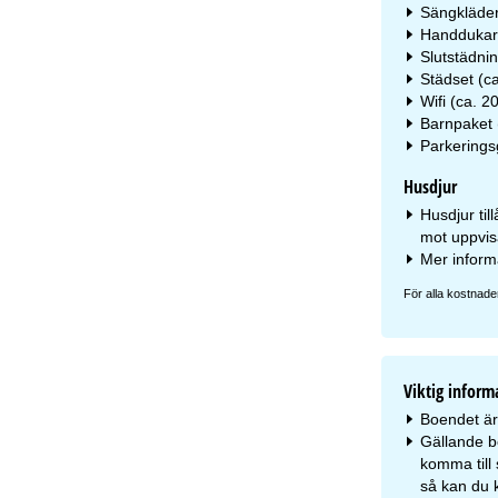
Sängkläder
Handdukar 
Slutstädnin
Städset (ca
Wifi (ca. 2
Barnpaket (
Parkerings
Husdjur
Husdjur til
mot uppvis
Mer inform
För alla kostnade
Viktig inform
Boendet är 
Gällande b
komma till 
så kan du k