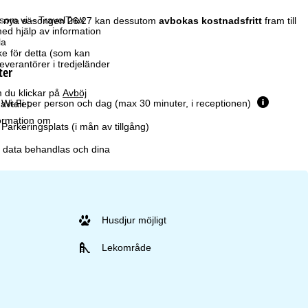
som vi – TravelTrex
den nya säsongen 26/27 kan dessutom
avbokas kostnadsfritt
fram till
ed hjälp av information
la
ke för detta (som kan
leverantörer i tredjeländer
ter
 du klickar på
Avböj
Wi-Fi per person och dag (max 30 minuter, i receptionen)
avtalet.
formation om
Parkeringsplats (i mån av tillgång)
r data behandlas och dina
Husdjur möjligt
Lekområde