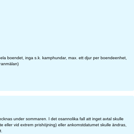
 hela boendet, inga s.k. kamphundar, max. ett djur per boendeenhet,
öranmälan)
knas under sommaren. I det osannolika fall att inget avtal skulle
e eller vid extrem prishöjning) eller ankomstdatumet skulle ändras,
t.