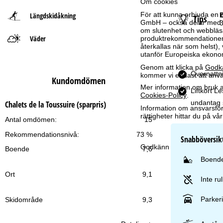
Om cookies
För att kunna erbjuda en 
Längdskidåkning
B
Tips
t
GmbH – också delar med vå
om slutenhet och webbläsar
Väder
s
produktrekommendationer, 
återkallas när som helst), 
utanför Europeiska ekonom
i
Genom att klicka på
Godk
Övernattni
kommer vi endast att använ
Kundomdömen
d
Mer information om bruk av
Liftkort L
Cookies-Policy
.
a
undantag 
Chalets de la Toussuire (sparpris)
Information om ansvarsförd
rättigheter hittar du på v
Antal omdömen:
15
Rekommendationsnivå:
73 %
Snabböversik
Godkänn
Boende
7,6
Boende
Ort
9,1
Inte ru
Parker
Skidområde
9,3