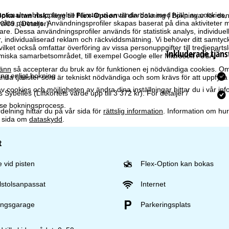
optimal webbupplevelse hämtar vi användardata med hjälp av cookies, 
oka utan risk:
lägg till
Flex-Option
till din bokning | Bokningar för 
ra partners. Användningsprofiler skapas baserat på dina aktiviteter m
30/09.
(Detaljer)
e. Dessa användningsprofiler används för statistisk analys, individuel
individualiserad reklam och räckviddsmätning. Vi behöver ditt samtyc
vilket också omfattar överföring av vissa personuppgifter till tredjeparts
Inkluderade tjäns
iska samarbetsområdet, till exempel Google eller Microsoft i USA.
änn
så accepterar du bruk av för funktionen ej nödvändiga cookies. Om
ng enligt bokning
da tjänster som är tekniskt nödvändiga och som krävs för att uppfylla 
 cookies och möjligheten av ändra dina inställningar hittar du i vår in
es Sybelles
(Liftkortets värde upp till 3 372 kr). För detaljer /
se bokningsprocess.
elning hittar du på vår sida för
rättslig information
. Information om hu
år sida om
dataskydd
.
t
 vid pisten
Flex-Option kan bokas
llstolsanpassat
Internet
ingsgarage
Parkeringsplats