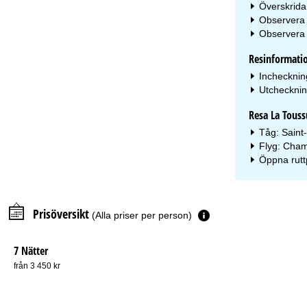
Överskrida
Observera 
Observera a
Resinformati
Inchecknin
Utcheckning
Resa La Touss
Tåg: Saint
Flyg: Cham
Öppna rutt
Prisöversikt
(Alla priser per person)
7 Nätter
från 3 450 kr