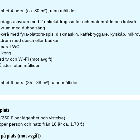
pettider
nhet 4 pers. (ca. 30 m²), utan måltider
-To:
09.00–17.00
:
09.00–14.00
rdags-/sovrum med 2 enkelutdragssoffor och matområde och kokvrå
-Sö:
Stängt
vrum med dubbelsäng
kvrå med fyra-plattors-spis, diskmaskin, kaffebryggare, kylskåp, mikr
drum med dusch eller badkar
Rådgivning
eparat WC
lkong
d tv och Wi-Fi (mot avgift)
ltider: utan måltider
ll kontaktsidan
nhet 6 pers. (35 - 38 m²), utan måltider
plats
(250 € per lägenhet och vistelse)
 (per person och natt: från 18 år ca. 1,70 €)
på plats (mot avgift)