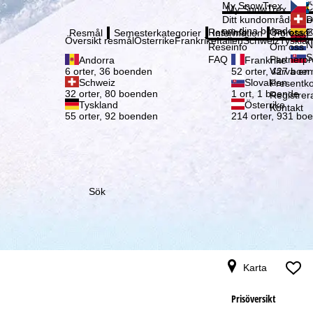
Vänli
My SnowTrex
Č
My SnowTrex
Registrering
Ditt kundområde med
D
om dina bokade reso
Reseinfo
Om oss
E
Resmål
Semesterkategorier
Information
Företag
Översikt resmål
Österrike
Frankrike
Italien
Schweiz
Tyskla
N
Reseinfo
Om oss
S
FAQ
Partnerp
Andorra
Frankrike
Värva en
6 orter, 36 boenden
52 orter, 427 boe
Schweiz
Slovakien
Presentko
32 orter, 80 boenden
1 ort, 1 boende
Registrer
Tyskland
Österrike
Kontakt
55 orter, 92 boenden
214 orter, 931 bo
Sök
Karta
Prisöversikt