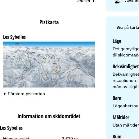
Avstånd
Detaljer
Pistkarta
Visa på kart
Les Sybelles
Läge
Det gemytliga
till skidområ
Bekvämlighet
Bekvämlighete
receptionen. 
mån av tillgå
Förstora pistkartan
Barn
Lägenhetshus
Information om skidområdet
Måltider
Utan måltider
Les Sybelles
Rum
Högsta punkt:
2 620 m