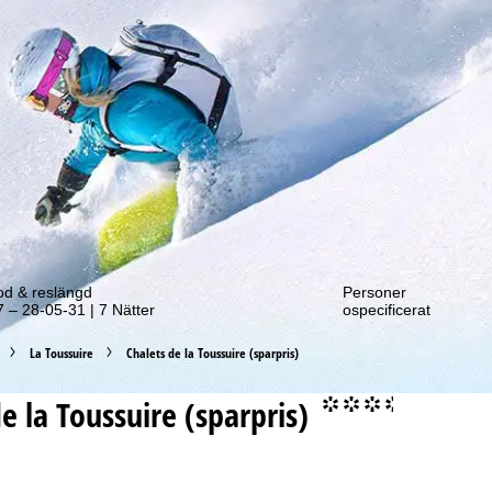
tt erbjudande!
od & reslängd
Personer
 – 28-05-31 | 7 Nätter
ospecificerat
La Toussuire
Chalets de la Toussuire (sparpris)
e la Toussuire (sparpris)
°°°.