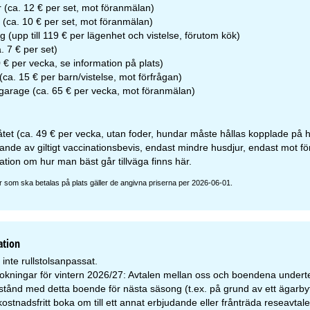
 (ca. 12 € per set, mot föranmälan)
(ca. 10 € per set, mot föranmälan)
g (upp till 119 € per lägenhet och vistelse, förutom kök)
. 7 € per set)
0 € per vecka, se information på plats)
ca. 15 € per barn/vistelse, mot förfrågan)
garage (ca. 65 € per vecka, mot föranmälan)
låtet (ca. 49 € per vecka, utan foder, hundar måste hållas kopplade på
ande av giltigt vaccinationsbevis, endast mindre husdjur, endast mot f
ation om hur man bäst går tillväga finns
här
.
r som ska betalas på plats gäller de angivna priserna per 2026-06-01.
ation
inte rullstolsanpassat.
okningar för vintern 2026/27: Avtalen mellan oss och boendena undertec
stånd med detta boende för nästa säsong (t.ex. på grund av ett ägarbyt
ostnadsfritt boka om till ett annat erbjudande eller frånträda reseavtale