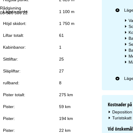
Rådgivning
Öp
Läge
Lägsta punkt:
1 100 m
08-506 396 22
Må
Fr
Va
Lö
Höjd skidort:
1 750 m
So
Ko
Liftar totalt:
61
Ba
S
Kabinbanor:
1
Ba
Me
Sittliftar:
25
Må
Ti
Släpliftar:
27
Läge
rullband:
8
Pister totalt:
275 km
Kostnader på 
Pister:
59 km
Deposition 
Turistskatt
Pister:
194 km
Vid önskemål 
Pister:
22 km