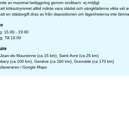
nde av maximal beläggning genom småbarn: ej möjligt
att köksutrymmet alltid måste vara städat och sängkläderna vikta vid a
tt en städavgift dras av från depositionen om lägenheterna inte lämnas
on
g: 15.00 - 19.00
: Till 10.00
uire
-Jean-de-Maurienne (ca 15 km), Saint-Avre (ca 25 km)
bery (ca 100 km), Genève (ca 160 km), Grenoble (ca 170 km)
planeraren i
Google Maps