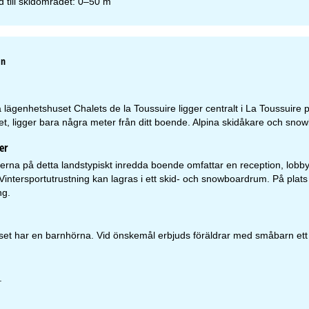
 till skidområdet: 0–50 m
an
 lägenhetshuset Chalets de la Toussuire ligger centralt i La Toussuire 
det, ligger bara några meter från ditt boende. Alpina skidåkare och sno
er
rna på detta landstypiskt inredda boende omfattar en reception, lobby me
Vintersportutrustning kan lagras i ett skid- och snowboardrum. På plats 
ng.
et har en barnhörna. Vid önskemål erbjuds föräldrar med småbarn ett 
.