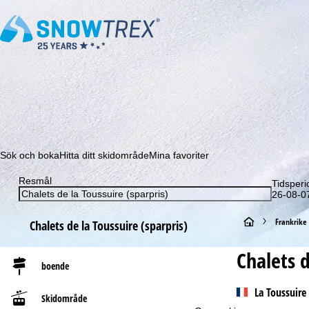
Prenumerera på vårt nyhetsbrev och missa aldrig e
Sök och boka
Hitta ditt skidområde
Mina favoriter
Resmål
Tidsperi
26-08-07
S
Frankrike
Chalets de la Toussuire (sparpris)
t
Chalets d
boende
a
La Toussuire
Skidområde
r