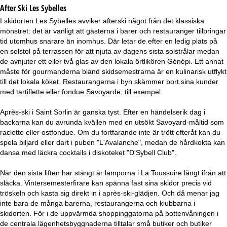
After Ski Les Sybelles
I skidorten Les Sybelles avviker afterski något från det klassiska
mönstret: det är vanligt att gästerna i barer och restauranger tillbringar
tid utomhus snarare än inomhus. Där letar de efter en ledig plats på
en solstol på terrassen för att njuta av dagens sista solstrålar medan
de avnjuter ett eller två glas av den lokala örtlikören Génépi. Ett annat
måste för gourmanderna bland skidsemestrarna är en kulinarisk utflykt
till det lokala köket. Restaurangerna i byn skämmer bort sina kunder
med tartiflette eller fondue Savoyarde, till exempel.
Après-ski i Saint Sorlin är ganska tyst. Efter en händelserik dag i
backarna kan du avrunda kvällen med en utsökt Savoyard-måltid som
raclette eller ostfondue. Om du fortfarande inte är trött efteråt kan du
spela biljard eller dart i puben "L'Avalanche", medan de hårdkokta kan
dansa med läckra cocktails i diskoteket "D'Sybell Club".
När den sista liften har stängt är lamporna i La Toussuire långt ifrån att
släcka. Vintersemesterfirare kan spänna fast sina skidor precis vid
tröskeln och kasta sig direkt in i après-ski-glädjen. Och då menar jag
inte bara de många barerna, restaurangerna och klubbarna i
skidorten. För i de uppvärmda shoppinggatorna på bottenvåningen i
de centrala lägenhetsbyggnaderna tilltalar små butiker och butiker