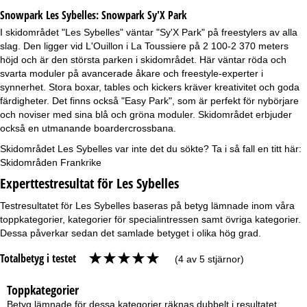
Snowpark Les Sybelles:
Snowpark Sy'X Park
I skidområdet "Les Sybelles" väntar "Sy'X Park" på freestylers av alla
slag. Den ligger vid L'Ouillon i La Toussiere på 2 100-2 370 meters
höjd och är den största parken i skidområdet. Här väntar röda och
svarta moduler på avancerade åkare och freestyle-experter i
synnerhet. Stora boxar, tables och kickers kräver kreativitet och goda
färdigheter. Det finns också "Easy Park", som är perfekt för nybörjare
och noviser med sina blå och gröna moduler. Skidområdet erbjuder
också en utmanande boardercrossbana.
Skidområdet Les Sybelles var inte det du sökte? Ta i så fall en titt här:
Skidområden Frankrike
Experttestresultat för Les Sybelles
Testresultatet för Les Sybelles baseras på betyg lämnade inom våra
toppkategorier, kategorier för specialintressen samt övriga kategorier.
Dessa påverkar sedan det samlade betyget i olika hög grad.
Totalbetyg i testet
(4 av 5 stjärnor)
Toppkategorier
Betyg lämnade för dessa kategorier räknas dubbelt i resultatet.