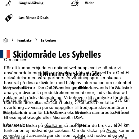
Längdskidåkning
Väder
Last-Minute & Deals
S
Frankrike
Le Corbier
Skidområde
Les Sybelles
t
Om cookies
a
För att kunna erbjuda en optimal webbupplevelse hämtar vi
Information om skidområdet
användardata med hjälp av cookies, som vi – TravelTrex GmbH –
också delar med våra partners. Användningsprofiler skapas
r
baserat på dina aktiviteter med hjälp av information om slutenhet
och webbläsare. Dessa användningsprofiler används för statistisk
Högsta punkt:
2 620 m
rullband:
8
t
analys, individuella produktrekommendationer, individualiserad
reklam och räckviddsmätning. Vi behöver ditt samtycke för detta
Lägsta punkt:
1 100 m
Pister totalt:
275 km
(som kan återkallas när som helst), vilket också omfattar
s
överföring av vissa personuppgifter till tredjepartsleverantörer i
tredjeländer utanför Europeiska ekonomiska samarbetsområdet,
Höjd skidort:
1 550 m
Pister:
59 km
i
till exempel Google eller Microsoft i USA.
Liftar totalt:
61
Pister:
194 km
Genom att klicka på
Godkänn
så accepterar du bruk av för
d
funktionen ej nödvändiga cookies. Om du klickar på
Avböj
kommer
vi endast att använda tjänster som är tekniskt nödvändiga och
Kabinbanor:
1
Pister:
22 km