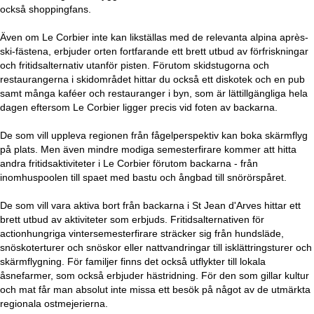
också shoppingfans.
Även om Le Corbier inte kan likställas med de relevanta alpina après-
ski-fästena, erbjuder orten fortfarande ett brett utbud av förfriskningar
och fritidsalternativ utanför pisten. Förutom skidstugorna och
restaurangerna i skidområdet hittar du också ett diskotek och en pub
samt många kaféer och restauranger i byn, som är lättillgängliga hela
dagen eftersom Le Corbier ligger precis vid foten av backarna.
De som vill uppleva regionen från fågelperspektiv kan boka skärmflyg
på plats. Men även mindre modiga semesterfirare kommer att hitta
andra fritidsaktiviteter i Le Corbier förutom backarna - från
inomhuspoolen till spaet med bastu och ångbad till snörörspåret.
De som vill vara aktiva bort från backarna i St Jean d'Arves hittar ett
brett utbud av aktiviteter som erbjuds. Fritidsalternativen för
actionhungriga vintersemesterfirare sträcker sig från hundsläde,
snöskoterturer och snöskor eller nattvandringar till isklättringsturer och
skärmflygning. För familjer finns det också utflykter till lokala
åsnefarmer, som också erbjuder hästridning. För den som gillar kultur
och mat får man absolut inte missa ett besök på något av de utmärkta
regionala ostmejerierna.