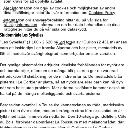
som krävs för att uppfylla avtalet.
a
Mer information om bruk av cookies och möjligheten av ändra
Sittliftar:
25
dina inställningar hittar du i vår information om
Cookies-Policy
.
Information om ansvarsfördelning hittar du på vår sida för
Släpliftar:
27
rättslig information
. Information om hur data behandlas och dina
rättigheter hittar du på vår sida om
dataskydd
.
Skidområde
Les Sybelles
"Les Sybelles" (1 100 - 2 620 m) vid foten av l'Ouillon (2 431 m) anses
Godkänn
vara ett insidertips i de franska Alperna och har pister, mestadels av
lätt till medelsvår svårighetsgrad, som erbjuder en stor variation.
Det rymliga pistområdet erbjuder idealiska förhållanden för nybörjare
och barnfamiljer, eftersom de många blå pisterna ger en varierad
introduktion till skidåkning för de mindre erfarna. De mestadels blåa
pisterna i Le Corbier är platta, så att nybörjare eller barn kan nå byn
när som helst utan problem. Mer erfarna skidåkare kommer också att
ha kul på de många mellanliggande och svarta pisterna.
Bergssidan ovanför La Toussuire kännetecknas av röda, medelsvåra
pister i den övre delen, medan terrängen strax före skidstationen är
fylld med lätta, himmelsblå nedfarter. Den 10-sitsiga gondolliften, Côte
du Bois, förbinder dalområdet La Toussuire med mellanområdet, där
förbindelsen sker via ytterligare liftar till Ouillon och Le Corbier.