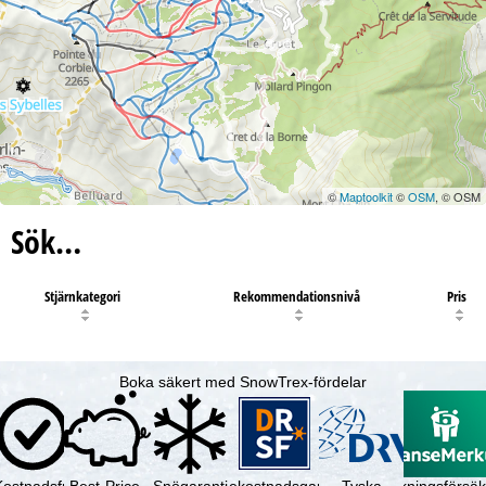
©
Maptoolkit
©
OSM
, © OSM
Sök…
Stjärnkategori
Rekommendationsnivå
Pris
Boka säkert med SnowTrex-fördelar