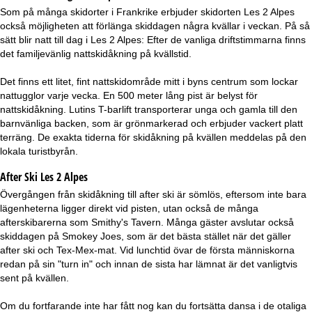
Som på många skidorter i Frankrike erbjuder skidorten Les 2 Alpes
också möjligheten att förlänga skiddagen några kvällar i veckan. På så
sätt blir natt till dag i Les 2 Alpes: Efter de vanliga driftstimmarna finns
det familjevänlig nattskidåkning på kvällstid.
Det finns ett litet, fint nattskidområde mitt i byns centrum som lockar
nattugglor varje vecka. En 500 meter lång pist är belyst för
nattskidåkning. Lutins T-barlift transporterar unga och gamla till den
barnvänliga backen, som är grönmarkerad och erbjuder vackert platt
terräng. De exakta tiderna för skidåkning på kvällen meddelas på den
lokala turistbyrån.
After Ski Les 2 Alpes
Övergången från skidåkning till after ski är sömlös, eftersom inte bara
lägenheterna ligger direkt vid pisten, utan också de många
afterskibarerna som Smithy's Tavern. Många gäster avslutar också
skiddagen på Smokey Joes, som är det bästa stället när det gäller
after ski och Tex-Mex-mat. Vid lunchtid övar de första människorna
redan på sin "turn in" och innan de sista har lämnat är det vanligtvis
sent på kvällen.
Om du fortfarande inte har fått nog kan du fortsätta dansa i de otaliga