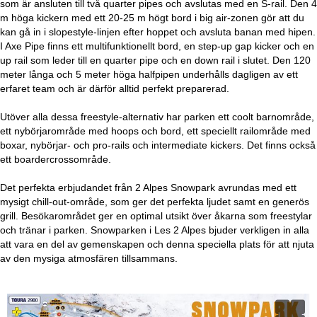
som är ansluten till två quarter pipes och avslutas med en S-rail. Den 4
m höga kickern med ett 20-25 m högt bord i big air-zonen gör att du
kan gå in i slopestyle-linjen efter hoppet och avsluta banan med hipen.
I Axe Pipe finns ett multifunktionellt bord, en step-up gap kicker och en
up rail som leder till en quarter pipe och en down rail i slutet. Den 120
meter långa och 5 meter höga halfpipen underhålls dagligen av ett
erfaret team och är därför alltid perfekt preparerad.
Utöver alla dessa freestyle-alternativ har parken ett coolt barnområde,
ett nybörjarområde med hoops och bord, ett speciellt railområde med
boxar, nybörjar- och pro-rails och intermediate kickers. Det finns också
ett boardercrossområde.
Det perfekta erbjudandet från 2 Alpes Snowpark avrundas med ett
mysigt chill-out-område, som ger det perfekta ljudet samt en generös
grill. Besökarområdet ger en optimal utsikt över åkarna som freestylar
och tränar i parken. Snowparken i Les 2 Alpes bjuder verkligen in alla
att vara en del av gemenskapen och denna speciella plats för att njuta
av den mysiga atmosfären tillsammans.