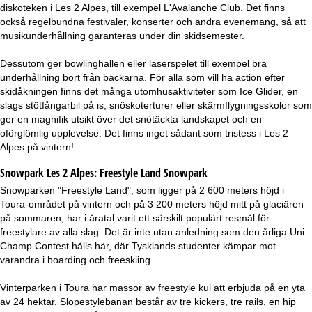
diskoteken i Les 2 Alpes, till exempel L'Avalanche Club. Det finns
också regelbundna festivaler, konserter och andra evenemang, så att
musikunderhållning garanteras under din skidsemester.
Dessutom ger bowlinghallen eller laserspelet till exempel bra
underhållning bort från backarna. För alla som vill ha action efter
skidåkningen finns det många utomhusaktiviteter som Ice Glider, en
slags stötfångarbil på is, snöskoterturer eller skärmflygningsskolor som
ger en magnifik utsikt över det snötäckta landskapet och en
oförglömlig upplevelse. Det finns inget sådant som tristess i Les 2
Alpes på vintern!
Snowpark Les 2 Alpes:
Freestyle Land Snowpark
Snowparken "Freestyle Land", som ligger på 2 600 meters höjd i
Toura-området på vintern och på 3 200 meters höjd mitt på glaciären
på sommaren, har i åratal varit ett särskilt populärt resmål för
freestylare av alla slag. Det är inte utan anledning som den årliga Uni
Champ Contest hålls här, där Tysklands studenter kämpar mot
varandra i boarding och freeskiing.
Vinterparken i Toura har massor av freestyle kul att erbjuda på en yta
av 24 hektar. Slopestylebanan består av tre kickers, tre rails, en hip