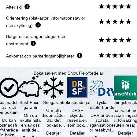
After ski
Orientering (pistkartor, informationstavlor
och skyltning)
Bergsrestauranger, stugor och
gastronomi
Ankomst och parkeringsmöjligheter
Boka säkert med SnowTrex-fördelar
Kostnadsfri
Best-Price-
Snögaranti
Resekostnadsgaranti
Tyska
Avbokningsförsäk
av- och
garanti
reseförbundet
Om alla
DRSF
Du har valet me
ombokning
Om du
skidområden
skyddar
DRV är den
avbeställningss
Du kan
skulle hitta
där det
resenärer,
största
(inkl. försäkrin
ostnadsfritt
en av oss
bokade
som bokat
organisationen
avbruten resa)
frånträda
erbjuden
liftkortet
en
för resebyråer
…
Detaljer
Detaljer
Detaljer
in bokning
resa – med
gäller –
paketresa
och