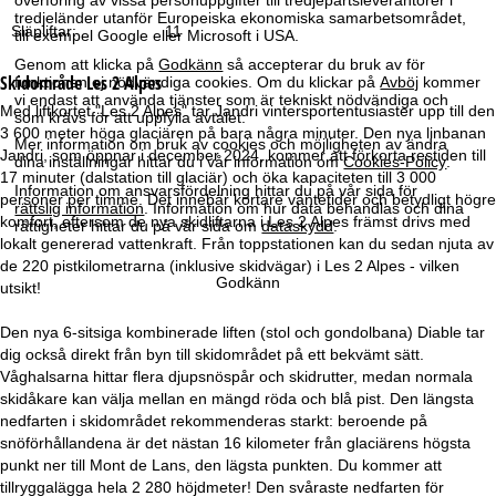
tredjeländer utanför Europeiska ekonomiska samarbetsområdet,
Släpliftar:
11
till exempel Google eller Microsoft i USA.
Genom att klicka på
Godkänn
så accepterar du bruk av för
Skidområde
Les 2 Alpes
funktionen ej nödvändiga cookies. Om du klickar på
Avböj
kommer
vi endast att använda tjänster som är tekniskt nödvändiga och
Med liftkortet "Les 2 Alpes" tar Jandri vintersportentusiaster upp till den
som krävs för att uppfylla avtalet.
3 600 meter höga glaciären på bara några minuter. Den nya linbanan
Mer information om bruk av cookies och möjligheten av ändra
Jandri, som öppnar i december 2024, kommer att förkorta restiden till
dina inställningar hittar du i vår information om
Cookies-Policy
.
17 minuter (dalstation till glaciär) och öka kapaciteten till 3 000
Information om ansvarsfördelning hittar du på vår sida för
personer per timme. Det innebär kortare väntetider och betydligt högre
rättslig information
. Information om hur data behandlas och dina
komfort, eftersom de nya skidliftarna i Les 2 Alpes främst drivs med
rättigheter hittar du på vår sida om
dataskydd
.
lokalt genererad vattenkraft. Från toppstationen kan du sedan njuta av
de 220 pistkilometrarna (inklusive skidvägar) i Les 2 Alpes - vilken
Godkänn
utsikt!
Den nya 6-sitsiga kombinerade liften (stol och gondolbana) Diable tar
dig också direkt från byn till skidområdet på ett bekvämt sätt.
Våghalsarna hittar flera djupsnöspår och skidrutter, medan normala
skidåkare kan välja mellan en mängd röda och blå pist. Den längsta
nedfarten i skidområdet rekommenderas starkt: beroende på
snöförhållandena är det nästan 16 kilometer från glaciärens högsta
punkt ner till Mont de Lans, den lägsta punkten. Du kommer att
tillryggalägga hela 2 280 höjdmeter! Den svåraste nedfarten för