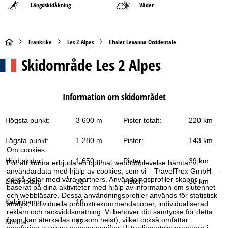
Längdskidåkning
Väder
S
Frankrike
Les 2 Alpes
Chalet Levanna Occidentale
Skidområde
Les 2 Alpes
t
a
Information om skidområdet
r
Högsta punkt:
3 600 m
Pister totalt:
220 km
t
Lägsta punkt:
1 280 m
Pister:
143 km
s
Om cookies
Höjd skidort:
1 650 m
Pister:
39 km
För att kunna erbjuda en optimal webbupplevelse hämtar vi
i
användardata med hjälp av cookies, som vi – TravelTrex GmbH –
också delar med våra partners. Användningsprofiler skapas
Liftar totalt:
33
Pister:
38 km
baserat på dina aktiviteter med hjälp av information om slutenhet
d
och webbläsare. Dessa användningsprofiler används för statistisk
Kabinbanor:
10
analys, individuella produktrekommendationer, individualiserad
a
reklam och räckviddsmätning. Vi behöver ditt samtycke för detta
(som kan återkallas när som helst), vilket också omfattar
Sittliftar:
12
överföring av vissa personuppgifter till tredjepartsleverantörer i