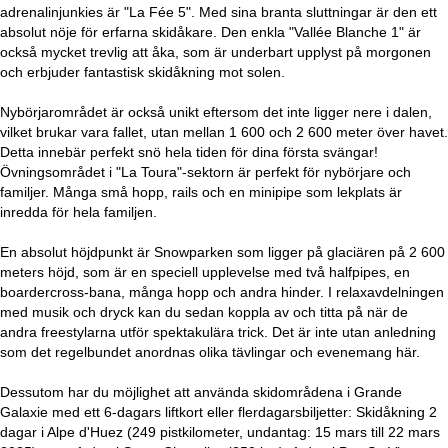
adrenalinjunkies är "La Fée 5". Med sina branta sluttningar är den ett
absolut nöje för erfarna skidåkare. Den enkla "Vallée Blanche 1" är
också mycket trevlig att åka, som är underbart upplyst på morgonen
och erbjuder fantastisk skidåkning mot solen.
Nybörjarområdet är också unikt eftersom det inte ligger nere i dalen,
vilket brukar vara fallet, utan mellan 1 600 och 2 600 meter över havet.
Detta innebär perfekt snö hela tiden för dina första svängar!
Övningsområdet i "La Toura"-sektorn är perfekt för nybörjare och
familjer. Många små hopp, rails och en minipipe som lekplats är
inredda för hela familjen.
En absolut höjdpunkt är Snowparken som ligger på glaciären på 2 600
meters höjd, som är en speciell upplevelse med två halfpipes, en
boardercross-bana, många hopp och andra hinder. I relaxavdelningen
med musik och dryck kan du sedan koppla av och titta på när de
andra freestylarna utför spektakulära trick. Det är inte utan anledning
som det regelbundet anordnas olika tävlingar och evenemang här.
Dessutom har du möjlighet att använda skidområdena i Grande
Galaxie med ett 6-dagars liftkort eller flerdagarsbiljetter: Skidåkning 2
dagar i Alpe d'Huez (249 pistkilometer, undantag: 15 mars till 22 mars