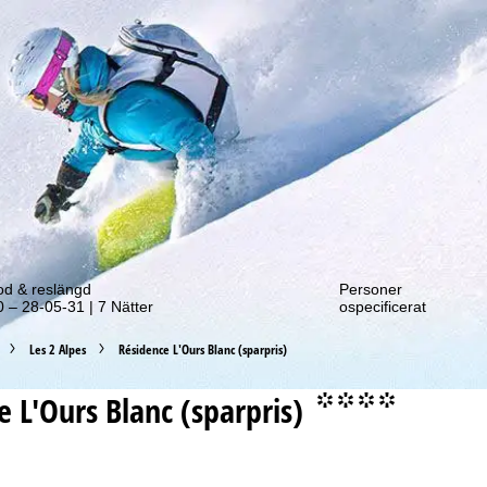
tt erbjudande!
od & reslängd
Personer
 – 28-05-31 | 7 Nätter
ospecificerat
Les 2 Alpes
Résidence L'Ours Blanc (sparpris)
 L'Ours Blanc (sparpris)
°°°°