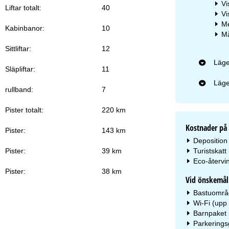
Vi
Liftar totalt:
40
Vi
Me
Kabinbanor:
10
Må
Sittliftar:
12
Läge
Släpliftar:
11
Läge
rullband:
7
Pister totalt:
220 km
Kostnader på 
Pister:
143 km
Deposition 
Turistskatt
Pister:
39 km
Eco-återvin
Pister:
38 km
Vid önskemål 
Bastuområde
Wi-Fi (upp 
Barnpaket (
Parkeringsg