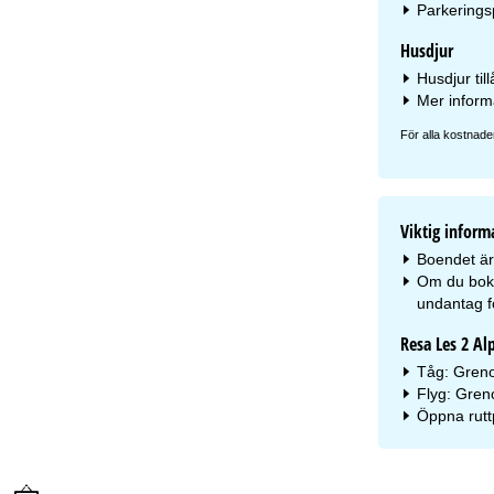
Parkeringsp
Husdjur
Husdjur til
Mer inform
För alla kostnade
Viktig inform
Boendet är 
Om du bokar
undantag fö
Resa Les 2 Al
Tåg: Greno
Flyg: Gren
Öppna rutt