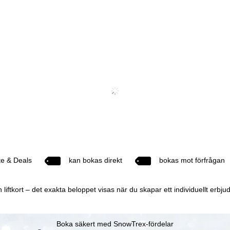
te & Deals
kan bokas direkt
bokas mot förfrågan
ftkort – det exakta beloppet visas när du skapar ett individuellt erbju
Boka säkert med SnowTrex-fördelar