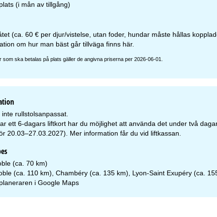
lats (i mån av tillgång)
låtet (ca. 60 € per djur/vistelse, utan foder, hundar måste hållas koppl
ation om hur man bäst går tillväga finns
här
.
r som ska betalas på plats gäller de angivna priserna per 2026-06-01.
ation
inte rullstolsanpassat.
 ett 6-dagars liftkort har du möjlighet att använda det under två dagar 
r 20.03–27.03.2027). Mer information får du vid liftkassan.
pes
ble (ca. 70 km)
oble (ca. 110 km), Chambéry (ca. 135 km), Lyon-Saint Exupéry (ca. 155
planeraren i
Google Maps