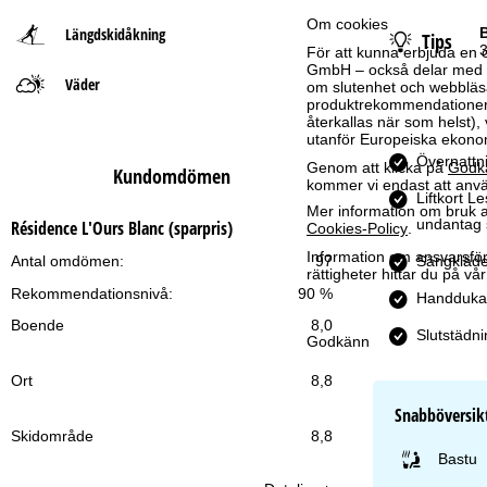
Om cookies
Längdskidåkning
B
Tips
t
För att kunna erbjuda en 
GmbH – också delar med vå
Väder
s
om slutenhet och webbläsar
produktrekommendationer, 
återkallas när som helst), 
i
utanför Europeiska ekonom
Övernattni
Genom att klicka på
Godk
Kundomdömen
d
kommer vi endast att använ
Liftkort L
Mer information om bruk av
a
undantag 
Résidence L'Ours Blanc (sparpris)
Cookies-Policy
.
Information om ansvarsförd
Sängkläde
Antal omdömen:
97
rättigheter hittar du på v
Rekommendationsnivå:
90 %
Handduka
Boende
8,0
Slutstädni
Godkänn
Ort
8,8
Snabböversik
Skidområde
8,8
Bastu