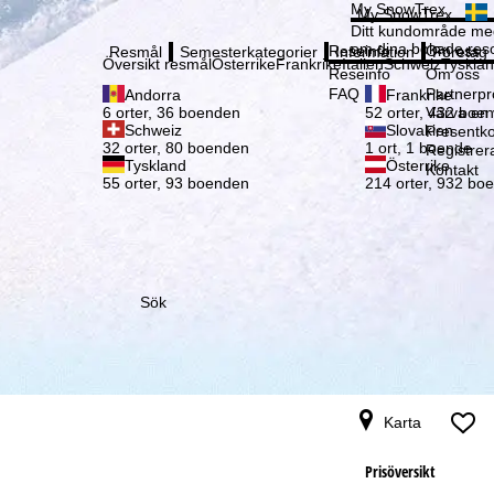
Vänli
My SnowTrex
My SnowTrex
Registrering
Ditt kundområde med
om dina bokade reso
Reseinfo
Om oss
Resmål
Semesterkategorier
Information
Företag
Översikt resmål
Österrike
Frankrike
Italien
Schweiz
Tyskla
Reseinfo
Om oss
FAQ
Partnerp
Andorra
Frankrike
Värva en
6 orter, 36 boenden
52 orter, 432 boe
Schweiz
Slovakien
Presentko
32 orter, 80 boenden
1 ort, 1 boende
Registrer
Tyskland
Österrike
Kontakt
55 orter, 93 boenden
214 orter, 932 bo
Sök
Karta
Prisöversikt