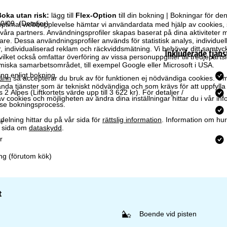
oka utan risk:
lägg till
Flex-Option
till din bokning | Bokningar för 
30/09.
(Detaljer)
optimal webbupplevelse hämtar vi användardata med hjälp av cookies, 
ra partners. Användningsprofiler skapas baserat på dina aktiviteter m
e. Dessa användningsprofiler används för statistisk analys, individuel
individualiserad reklam och räckviddsmätning. Vi behöver ditt samtyc
Inkluderade tjäns
vilket också omfattar överföring av vissa personuppgifter till tredjeparts
iska samarbetsområdet, till exempel Google eller Microsoft i USA.
ng enligt bokning
änn
så accepterar du bruk av för funktionen ej nödvändiga cookies. Om
da tjänster som är tekniskt nödvändiga och som krävs för att uppfylla 
es 2 Alpes
(Liftkortets värde upp till 3 622 kr). För detaljer /
 cookies och möjligheten av ändra dina inställningar hittar du i vår in
se bokningsprocess.
elning hittar du på vår sida för
rättslig information
. Information om hu
r
år sida om
dataskydd
.
r
ng (förutom kök)
t
Boende vid pisten