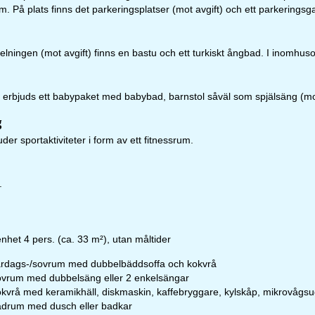
 På plats finns det parkeringsplatser (mot avgift) och ett parkeringsgar
delningen (mot avgift) finns en bastu och ett turkiskt ångbad. I inom
pettider
-To:
09.00–17.00
:
09.00–14.00
-Sö:
Stängt
erbjuds ett babypaket med babybad, barnstol såväl som spjälsäng (mot
g
Rådgivning
der sportaktiviteter i form av ett fitnessrum.
.
ll kontaktsidan
nhet 4 pers. (ca. 33 m²), utan måltider
rdags-/sovrum med dubbelbäddsoffa och kokvrå
vrum med dubbelsäng eller 2 enkelsängar
kvrå med keramikhäll, diskmaskin, kaffebryggare, kylskåp, mikrovågsu
drum med dusch eller badkar