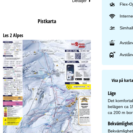
Detaljer
Flex-O
Interne
Pistkarta
Simhal
Les 2 Alpes
Avstånd
Avstånd
Visa på kart
Läge
Det komfortab
belägen ca 15
ca 200 m bor
Bekvämlighet
Bekvämlighete