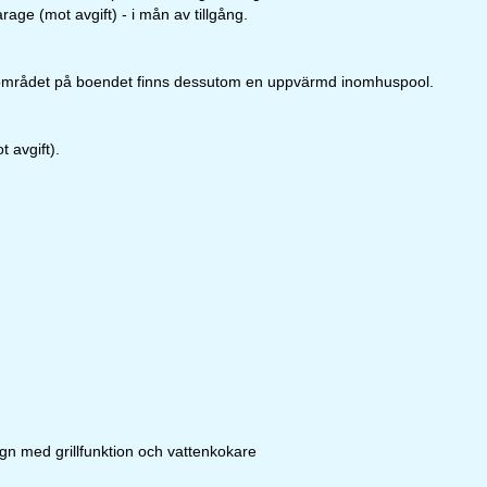
age (mot avgift) - i mån av tillgång.
husområdet på boendet finns dessutom en uppvärmd inomhuspool.
 avgift).
gn med grillfunktion och vattenkokare