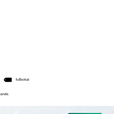
fullbokat
dande.