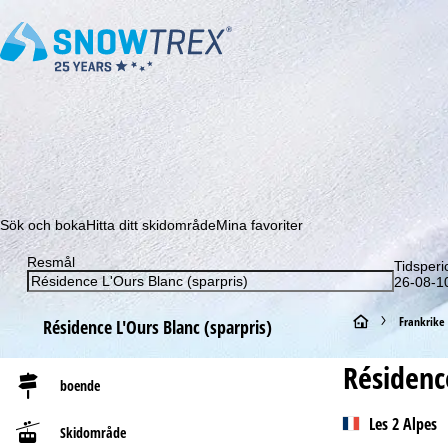
Prenumerera på vårt nyhetsbrev och missa aldrig e
Sök och boka
Hitta ditt skidområde
Mina favoriter
Resmål
Tidsperi
26-08-10
S
Frankrike
Résidence L'Ours Blanc (sparpris)
t
Résidence
boende
a
Les 2 Alpes
Skidområde
r