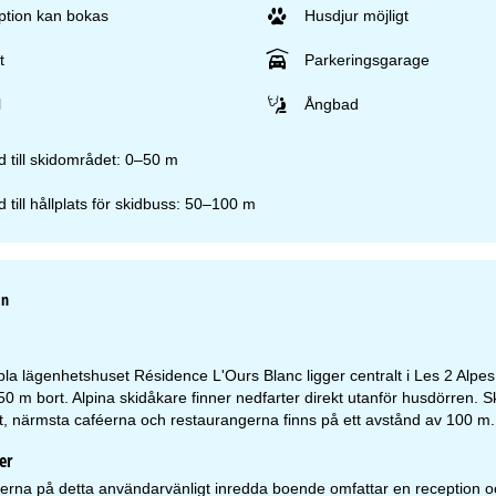
ption kan bokas
Husdjur möjligt
t
Parkeringsgarage
l
Ångbad
 till skidområdet: 0–50 m
 till hållplats för skidbuss: 50–100 m
an
la lägenhetshuset Résidence L'Ours Blanc ligger centralt i Les 2 Alpes.
0 m bort. Alpina skidåkare finner nedfarter direkt utanför husdörren. 
t, närmsta caféerna och restaurangerna finns på ett avstånd av 100 m.
er
rna på detta användarvänligt inredda boende omfattar en reception och 