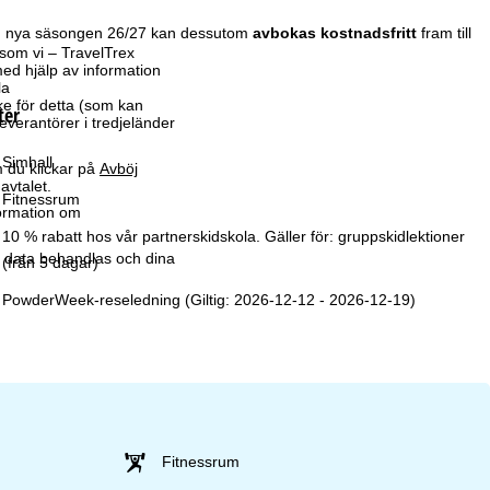
den nya säsongen 26/27 kan dessutom
avbokas kostnadsfritt
fram till
som vi – TravelTrex
ed hjälp av information
la
ke för detta (som kan
ter
leverantörer i tredjeländer
Simhall
 du klickar på
Avböj
avtalet.
Fitnessrum
formation om
10 % rabatt hos vår partnerskidskola. Gäller för: gruppskidlektioner
r data behandlas och dina
(från 5 dagar)
PowderWeek-reseledning (Giltig: 2026-12-12 - 2026-12-19)
Fitnessrum