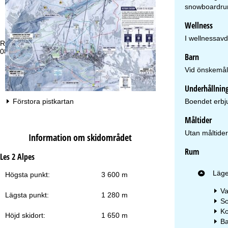
snowboardrum.
Wellness
I wellnessav
Rådgivning
Öp
08-506 396 22
Må
Barn
Fr
Lö
Vid önskemål 
Underhållnin
Boendet erbju
Förstora pistkartan
Måltider
Utan måltider
Information om skidområdet
Ti
Rum
Les 2 Alpes
Läge
Högsta punkt:
3 600 m
Va
Lägsta punkt:
1 280 m
So
Ko
Höjd skidort:
1 650 m
Ba