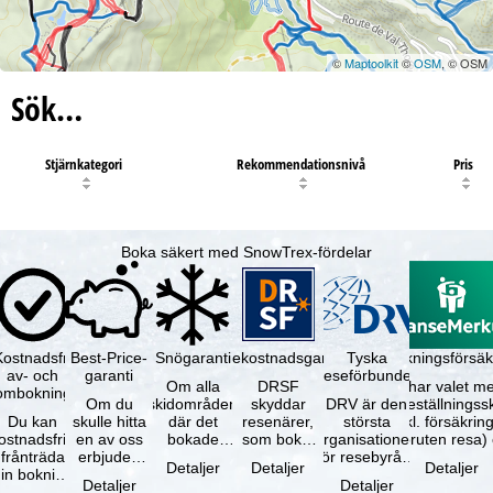
©
Maptoolkit
©
OSM
, © OSM
Sök…
Stjärnkategori
Rekommendationsnivå
Pris
Boka säkert med SnowTrex-fördelar
Kostnadsfri
Best-Price-
Snögaranti
Resekostnadsgaranti
Tyska
Avbokningsförsäk
av- och
garanti
reseförbundet
Om alla
DRSF
Du har valet me
ombokning
Om du
skidområden
skyddar
DRV är den
avbeställningss
Du kan
skulle hitta
där det
resenärer,
största
(inkl. försäkrin
ostnadsfritt
en av oss
bokade
som bokat
organisationen
avbruten resa)
frånträda
erbjuden
liftkortet
en
för resebyråer
…
Detaljer
Detaljer
Detaljer
in bokning
resa – med
gäller –
paketresa
och
Detaljer
Detaljer
inom 5
samma
skidområdets
eller
researrangörer