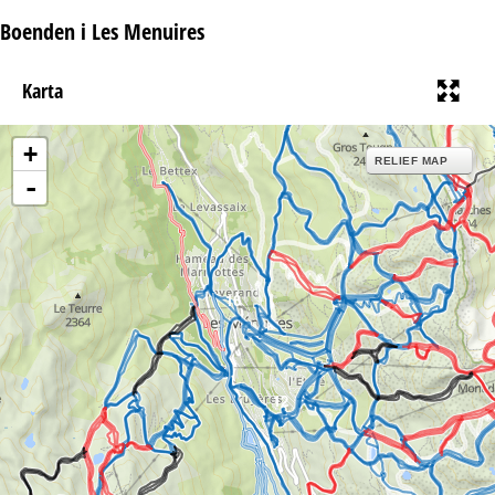
Boenden i Les Menuires
Karta
+
RELIEF MAP
-
16
12