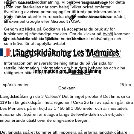
reklam och räckviddsmätning. Vi behöver ditt samtycke för detta
Skidområde
Längdskidåkning
(som kan återkallas när som helst), vilket också omfattar
överföring av vissa personuppgifter till tredjepartsleverantörer i
tredjeländer utanför Europeiska ekonomiska samarbetsområdet,
Väder
Last-Minute & Deals
till exempel Google eller Microsoft i USA.
Genom att klicka på
Godkänn
så accepterar du bruk av för
funktionen ej nödvändiga cookies. Om du klickar på
Avböj
kommer
S
vi endast att använda tjänster som är tekniskt nödvändiga och
Frankrike
Les 3 Vallées
Les Menuires
som krävs för att uppfylla avtalet.
Längdskidåkning Les Menuires
t
Mer information om bruk av cookies och möjligheten av ändra
dina inställningar hittar du i vår information om
Cookies-Policy
.
a
Information om ansvarsfördelning hittar du på vår sida för
rättslig information
. Information om hur data behandlas och dina
Information om längdskidåkning
rättigheter hittar du på vår sida om
dataskydd
.
r
spårkilometer:
25 km
t
Godkänn
Längdskidåkning i de 3 Vallées? Det är inget problem! Det finns cirka
s
119 km längdskidspår i hela regionen! Cirka 25 km av spåren går nära
Les Menuires på en höjd av 1 450 till 1 850 meter och är mestadels
i
utmanande. Spåren är utlagda längs Belleville-dalen och erbjuder
imponerande utsikt över de omgivande bergen.
d
Det längsta spåret kommer att imponera på erfarna längdskidåkare i