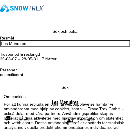
Sök och boka
Resmål
Tidsperiod & reslängd
26-08-07 – 28-05-31 | 7 Nätter
Personer
ospecificerat
Sök
Om cookies
Les Menuires
För att kunna erbjuda en optimal webbupplevelse hämtar vi
användardata med hjälp av cookies, som vi – TravelTrex GmbH –
också delar med våra partners. Användningsprofiler skapas
baserat på dina aktiviteter med hjälp av information om slutenhet
Översikt
Skidregion
och webbläsare. Dessa användningsprofiler används för statistisk
analys, individuella produktrekommendationer, individualiserad