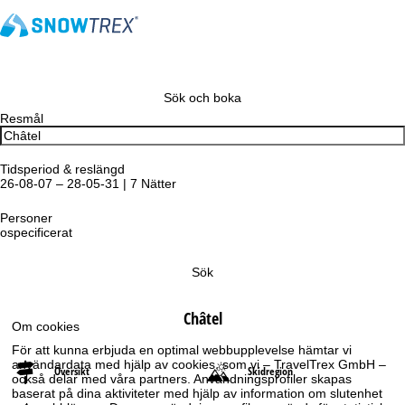
Sök och boka
Resmål
Tidsperiod & reslängd
26-08-07 – 28-05-31 | 7 Nätter
Personer
ospecificerat
Sök
Châtel
Om cookies
För att kunna erbjuda en optimal webbupplevelse hämtar vi
användardata med hjälp av cookies, som vi – TravelTrex GmbH –
Översikt
Skidregion
också delar med våra partners. Användningsprofiler skapas
baserat på dina aktiviteter med hjälp av information om slutenhet