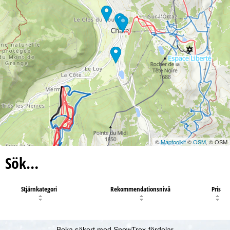
©
Maptoolkit
©
OSM
, © OSM
Sök…
Stjärnkategori
Rekommendationsnivå
Pris
Boka säkert med SnowTrex-fördelar