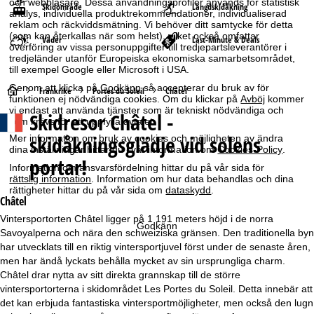
och webbläsare. Dessa användningsprofiler används för statistisk
Skidområde
Längdskidåkning
analys, individuella produktrekommendationer, individualiserad
reklam och räckviddsmätning. Vi behöver ditt samtycke för detta
(som kan återkallas när som helst), vilket också omfattar
Väder
Last-Minute & Deals
överföring av vissa personuppgifter till tredjepartsleverantörer i
tredjeländer utanför Europeiska ekonomiska samarbetsområdet,
till exempel Google eller Microsoft i USA.
Genom att klicka på
Godkänn
så accepterar du bruk av för
S
Frankrike
Portes du Soleil
Châtel
funktionen ej nödvändiga cookies. Om du klickar på
Avböj
kommer
vi endast att använda tjänster som är tekniskt nödvändiga och
Skidresor
Châtel -
t
som krävs för att uppfylla avtalet.
skidåkningsglädje vid solens
Mer information om bruk av cookies och möjligheten av ändra
a
dina inställningar hittar du i vår information om
Cookies-Policy
.
portar!
Information om ansvarsfördelning hittar du på vår sida för
r
rättslig information
. Information om hur data behandlas och dina
rättigheter hittar du på vår sida om
dataskydd
.
Châtel
t
Vintersportorten Châtel ligger på 1 191 meters höjd i de norra
Godkänn
Savoyalperna och nära den schweiziska gränsen. Den traditionella byn
s
har utvecklats till en riktig vintersportjuvel först under de senaste åren,
men har ändå lyckats behålla mycket av sin ursprungliga charm.
i
Châtel drar nytta av sitt direkta grannskap till de större
vintersportorterna i skidområdet Les Portes du Soleil. Detta innebär att
d
det kan erbjuda fantastiska vintersportmöjligheter, men också den lugn