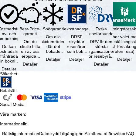
Kostnadsfri
Best-Price-
Snögaranti
Resekostnadsgaranti
Tyska
Avbokningsförsäk
av- och
garanti
reseförbundet
Om alla
DRSF
Du har valet me
ombokning
Om du
skidområden
skyddar
DRV är den
avbeställningss
Du kan
skulle hitta
där det
resenärer,
största
(inkl. försäkrin
ostnadsfritt
en av oss
bokade
som bokat
organisationen
avbruten resa)
frånträda
erbjuden
liftkortet
en
för resebyråer
…
Detaljer
Detaljer
Detaljer
in bokning
resa – med
gäller –
paketresa
och
Detaljer
Detaljer
inom 5
samma
skidområdets
eller
researrangörer
Detaljer
dagar efter
tillgång och
högsta …
förbundna
i Tyskland. …
Säkerhet
:
…
inkluderade
resetjänster
…
hos en …
Betalsätt
:
Social Media
:
Våra märken
:
Internationellt
:
Rättslig information
Dataskydd
Tillgänglighet
Allmänna affärsvillkor
FAQ