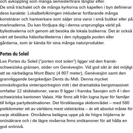
och avkoppling som många semesterfirare längtar efter.
a
De små trächalet och de många kyrkorna och kapellen i byn definierar
dess karaktär. Lokalbefolkningen inkluderar fortfarande många
konstnärer och hantverkare som säljer sina varor i små butiker eller på
marknaderna. Du kan fördjupa dig i denna ursprungliga värld på
byfestivalerna och genom att besöka de lokala butikerna. Det är också
värt att besöka hälsofaciliteterna i den nybyggda poolen eller
gårdarna, som är kända för sina många naturprodukter.
Portes du Soleil
Les Portes du Soleil ("porten mot solen") ligger vid den fransk-
schweiziska gränsen, söder om Genèvesjön. Vid god sikt är det möjligt
att se närbelägna Mont Blanc (4 807 meter), Genèvesjön samt den
grannliggande bergskedjan Dents du Midi. Denna mycket
omväxlingsrika vintersportregion mitt i det dramatiska bergsmassivet
omfattar 12 skidstationer, varav 8 ligger i franska Savojen och 4 i den
schweiziska kantonen Valais. Här finns allt från lugna byar för familjer
till livliga partydestinationer. Det förstklassiga skidområdet – med 580
pistkilometer ett av världens mest vidsträckta – är ett absolut måste för
varje skidåkare. Områdena belägna uppe på de högre höjderna är
snösäkrare och i de lägre nivåerna finns snökanoner för att hålla en
god snönivå.