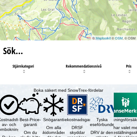
©
Maptoolkit
©
OSM
, © OSM
Sök…
Stjärnkategori
Rekommendationsnivå
Pris
Boka säkert med SnowTrex-fördelar
Kostnadsfri
Best-Price-
Snögaranti
Resekostnadsgaranti
Tyska
Avbokningsförsäk
av- och
garanti
reseförbundet
Om alla
DRSF
Du har valet me
ombokning
Om du
skidområden
skyddar
DRV är den
avbeställningss