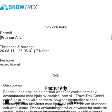
Sök och boka
Resmål
Tidsperiod & reslängd
26-08-11 – 28-05-31 | 7 Nätter
Personer
ospecificerat
Sök
Om cookies
Praz sur Arly
För att kunna erbjuda en optimal webbupplevelse hämtar vi
användardata med hjälp av cookies, som vi – TravelTrex GmbH –
också delar med våra partners. Användningsprofiler skapas
Översikt
Skidområde
baserat på dina aktiviteter med hjälp av information om slutenhet
och webbläsare. Dessa användningsprofiler används för statistisk
analys, individuella produktrekommendationer, individualiserad