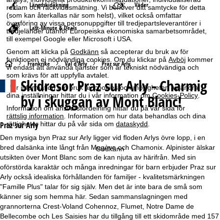
Längdskidåkning
Väder
reklam och räckviddsmätning. Vi behöver ditt samtycke för detta
(som kan återkallas när som helst), vilket också omfattar
överföring av vissa personuppgifter till tredjepartsleverantörer i
Last-Minute & Deals
tredjeländer utanför Europeiska ekonomiska samarbetsområdet,
till exempel Google eller Microsoft i USA.
Genom att klicka på
Godkänn
så accepterar du bruk av för
funktionen ej nödvändiga cookies. Om du klickar på
Avböj
kommer
S
Frankrike
Val d'Arly
Praz sur Arly
vi endast att använda tjänster som är tekniskt nödvändiga och
som krävs för att uppfylla avtalet.
Skidresor
Praz sur Arly - Charmig
t
Mer information om bruk av cookies och möjligheten av ändra
dina inställningar hittar du i vår information om
Cookies-Policy
.
by i skuggan av Mont Blanc!
a
Information om ansvarsfördelning hittar du på vår sida för
rättslig information
. Information om hur data behandlas och dina
r
rättigheter hittar du på vår sida om
dataskydd
.
Praz sur Arly
Den mysiga byn Praz sur Arly ligger vid floden Arlys övre lopp, i en
t
bred dalsänka inte långt från Megève och Chamonix. Alpinister älskar
Godkänn
utsikten över Mont Blanc som de kan njuta av härifrån. Med sin
s
oförstörda karaktär och många inredningar för barn erbjuder Praz sur
Arly också idealiska förhållanden för familjer - kvalitetsmärkningen
i
"Famille Plus" talar för sig själv. Men det är inte bara de små som
känner sig som hemma här. Sedan sammanslagningen med
d
grannorterna Crest-Voland Cohennoz, Flumet, Notre Dame de
Bellecombe och Les Saisies har du tillgång till ett skidområde med 157