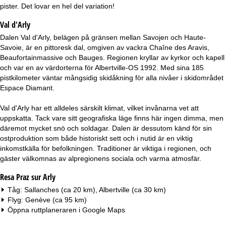
a
pister. Det lovar en hel del variation!
Val d'Arly
Dalen Val d'Arly, belägen på gränsen mellan Savojen och Haute-
Savoie, är en pittoresk dal, omgiven av vackra Chaîne des Aravis,
Beaufortainmassive och Bauges. Regionen kryllar av kyrkor och kapell
och var en av värdorterna för Albertville-OS 1992. Med sina 185
pistkilometer väntar mångsidig skidåkning för alla nivåer i skidområdet
Espace Diamant.
Val d'Arly har ett alldeles särskilt klimat, vilket invånarna vet att
uppskatta. Tack vare sitt geografiska läge finns här ingen dimma, men
däremot mycket snö och soldagar. Dalen är dessutom känd för sin
ostproduktion som både historiskt sett och i nutid är en viktig
inkomstkälla för befolkningen. Traditioner är viktiga i regionen, och
gäster välkomnas av alpregionens sociala och varma atmosfär.
Resa Praz sur Arly
Tåg: Sallanches (ca 20 km), Albertville (ca 30 km)
Flyg: Genève (ca 95 km)
Öppna ruttplaneraren i
Google Maps