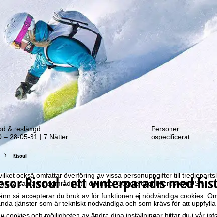
tt erbjudande!
od & reslängd
Personer
 – 28-05-31 | 7 Nätter
ospecificerat
optimal webbupplevelse hämtar vi användardata med hjälp av cookies, 
ra partners. Användningsprofiler skapas baserat på dina aktiviteter m
Risoul
e. Dessa användningsprofiler används för statistisk analys, individuel
individualiserad reklam och räckviddsmätning. Vi behöver ditt samtyc
vilket också omfattar överföring av vissa personuppgifter till tredjeparts
resor
Risoul - ett vinterparadis med his
iska samarbetsområdet, till exempel Google eller Microsoft i USA.
änn
så accepterar du bruk av för funktionen ej nödvändiga cookies. Om
da tjänster som är tekniskt nödvändiga och som krävs för att uppfylla 
 cookies och möjligheten av ändra dina inställningar hittar du i vår in