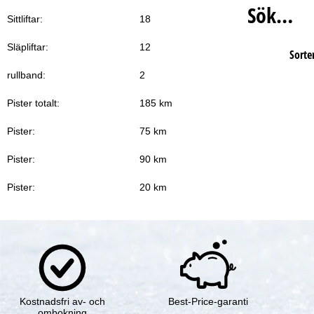
Sök…
Sittliftar:
18
Släpliftar:
12
Sorter
rullband:
2
Pister totalt:
185 km
Pister:
75 km
Pister:
90 km
Pister:
20 km
Kostnadsfri av- och
Best-Price-garanti
ombokning