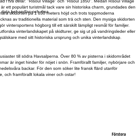
d i två delar: "Risoul Village" och "Risoul 1850". Medan Risoul Village
r ett populärt turistmål tack vare sin historiska charm, grundades den
r data behandlas och dina
imära skidorten på 1 850 meters höjd och trots toppmoderna
ecknas av traditionella material som trä och sten. Den mysiga skidorten
intersportens högborg till ett särskilt lämpligt resmål för familjer.
forska vinterlandskapet på skidturer, ge sig ut på vandringsleder eller
rgsälskare med sitt historiska ursprung och unika vinterlandskap.
usiaster till södra Havsalperna. Över 80 % av pisterna i skidområdet
ar är inget hinder för nöjet i snön. Framförallt familjer, nybörjare och
medelsvåra backar. För den som söker lite fransk flärd utanför
, och framförallt lokala viner och ostar!
Förstora