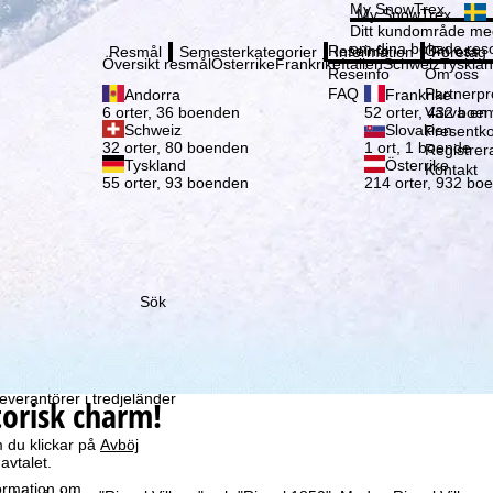
Vänli
My SnowTrex
My SnowTrex
Registrering
Ditt kundområde med
om dina bokade reso
Reseinfo
Om oss
Resmål
Semesterkategorier
Information
Företag
Översikt resmål
Österrike
Frankrike
Italien
Schweiz
Tyskla
Reseinfo
Om oss
FAQ
Partnerp
Andorra
Frankrike
Värva en
6 orter, 36 boenden
52 orter, 432 boe
Schweiz
Slovakien
Presentko
32 orter, 80 boenden
1 ort, 1 boende
Registrer
Tyskland
Österrike
Kontakt
55 orter, 93 boenden
214 orter, 932 bo
Sök
som vi – TravelTrex
ed hjälp av information
la
ke för detta (som kan
leverantörer i tredjeländer
torisk charm!
 du klickar på
Avböj
avtalet.
formation om