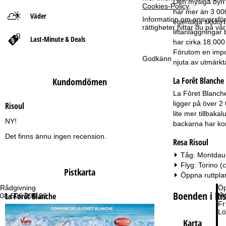
Den mysiga byn R
Cookies-Policy
.
har mer än 3 000
Väder
t
Information om ansvarsförd
egentliga skidor
rättigheter hittar du på v
liftanläggningar
Last-Minute & Deals
s
har cirka 18.000
Förutom en impon
Godkänn
i
njuta av utmärkta
La Forêt Blanche
Kundomdömen
d
La Fôret Blanche
a
ligger på över 2
Risoul
lite mer tillbak
NY!
backarna har komm
Det finns ännu ingen recension.
Resa Risoul
Tåg: Montdaup
Flyg: Torino 
Pistkarta
Öppna ruttpla
Rådgivning
Öp
Boenden i Ri
La Forêt Blanche
08-506 396 22
Må
Fr
Lö
Karta