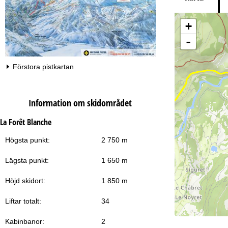
+
-
Ti
Förstora pistkartan
Information om skidområdet
La Forêt Blanche
Högsta punkt:
2 750 m
Lägsta punkt:
1 650 m
Höjd skidort:
1 850 m
Liftar totalt:
34
Kabinbanor:
2