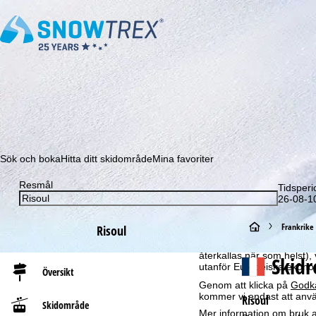
Prenumerera på vårt nyhetsbrev och missa aldrig e
Sök och boka
Hitta ditt skidområde
Mina favoriter
Resmål
Tidsperi
Om cookies
26-08-10
För att kunna erbjuda en 
GmbH – också delar med vå
S
Frankrike
Risoul
om slutenhet och webbläsar
produktrekommendationer, 
t
återkallas när som helst), 
Skid
utanför Europeiska ekonom
Översikt
a
Genom att klicka på
Godk
kommer vi endast att använ
Risoul
Skidområde
r
Mer information om bruk av