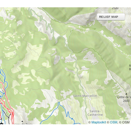
RELIEF MAP
©
Maptoolkit
©
OSM
, © OSM