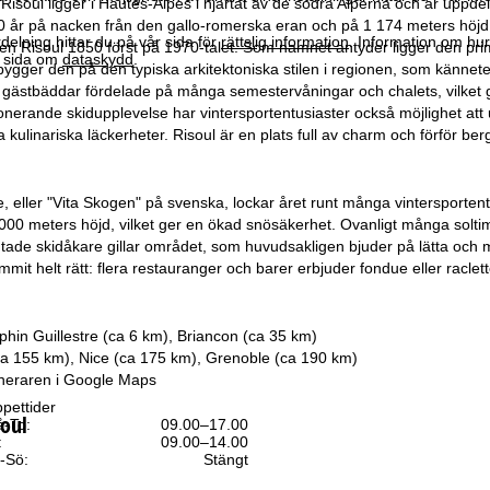
isoul ligger i Hautes-Alpes i hjärtat av de södra Alperna och är uppdela
 år på nacken från den gallo-romerska eran och på 1 174 meters höjd ä
elning hittar du på vår sida för
rättslig information
. Information om hu
ten Risoul 1850 först på 1970-talet. Som namnet antyder ligger den pr
år sida om
dataskydd
.
 bygger den på den typiska arkitektoniska stilen i regionen, som kännet
 gästbäddar fördelade på många semestervåningar och chalets, vilket gör v
erande skidupplevelse har vintersportentusiaster också möjlighet att ut
 kulinariska läckerheter. Risoul är en plats full av charm och förför be
, eller "Vita Skogen" på svenska, lockar året runt många vintersportent
 000 meters höjd, vilket ger en ökad snösäkerhet. Ovanligt många soltimm
alutade skidåkare gillar området, som huvudsakligen bjuder på lätta och 
it helt rätt: flera restauranger och barer erbjuder fondue eller raclette
hin Guillestre (ca 6 km), Briancon (ca 35 km)
(ca 155 km), Nice (ca 175 km), Grenoble (ca 190 km)
neraren i
Google Maps
pettider
soul
-To:
09.00–17.00
:
09.00–14.00
-Sö:
Stängt