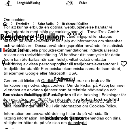
Längdskidåkning
Väder
Om cookies
S
Frankrike
Saint Sorlin
Résidence l'Ouillon
För att kunna erbjuda en optimal webbupplevelse hämtar vi
användardata med hjälp av cookies, som vi – TravelTrex GmbH –
Résidence l'Ouillon
°°°
t
också delar med våra partners. Användningsprofiler skapas
baserat på dina aktiviteter med hjälp av information om slutenhet
och webbläsare. Dessa användningsprofiler används för statistisk
a
Saint Sorlin
analys, individuella produktrekommendationer, individualiserad
reklam och räckviddsmätning. Vi behöver ditt samtycke för detta
r
(som kan återkallas när som helst), vilket också omfattar
Karta
överföring av vissa personuppgifter till tredjepartsleverantörer i
tredjeländer utanför Europeiska ekonomiska samarbetsområdet,
t
till exempel Google eller Microsoft i USA.
Prisöversikt
Genom att klicka på
Godkänn
så accepterar du bruk av för
s
funktionen ej nödvändiga cookies. Om du klickar på
Avböj
kommer
vi endast att använda tjänster som är tekniskt nödvändiga och
i
som krävs för att uppfylla avtalet.
Boka utan risk:
lägg till
Flex-Option
till din bokning | Bokningar för
den nya säsongen 26/27 kan dessutom
avbokas kostnadsfritt
Mer information om bruk av cookies och möjligheten av ändra
fram till 30/09.
(Detaljer)
d
dina inställningar hittar du i vår information om
Cookies-Policy
.
Information om ansvarsfördelning hittar du på vår sida för
Inkluderade tjänster
a
rättslig information
. Information om hur data behandlas och dina
rättigheter hittar du på vår sida om
dataskydd
.