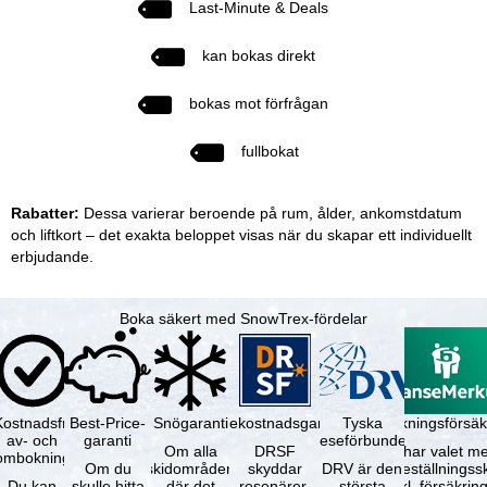
Last-Minute & Deals
kan bokas direkt
bokas mot förfrågan
fullbokat
Rabatter:
Dessa varierar beroende på rum, ålder, ankomstdatum
och liftkort – det exakta beloppet visas när du skapar ett individuellt
erbjudande.
Boka säkert med SnowTrex-fördelar
Kostnadsfri
Best-Price-
Snögaranti
Resekostnadsgaranti
Tyska
Avbokningsförsäk
av- och
garanti
reseförbundet
Om alla
DRSF
Du har valet me
ombokning
Om du
skidområden
skyddar
DRV är den
avbeställningss
Du kan
skulle hitta
där det
resenärer,
största
(inkl. försäkrin