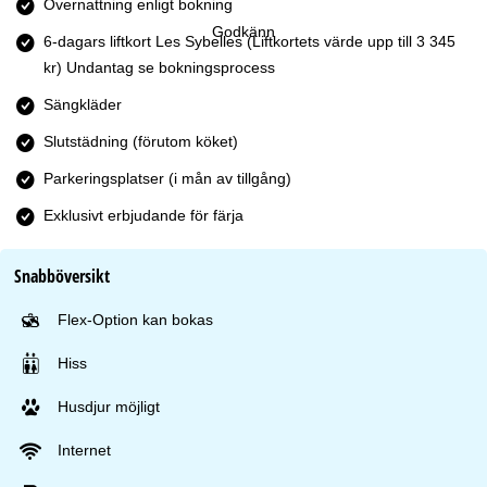
Övernattning enligt bokning
Godkänn
6-dagars liftkort Les Sybelles
(Liftkortets värde upp till 3 345
kr) Undantag se bokningsprocess
Sängkläder
Slutstädning (förutom köket)
Parkeringsplatser (i mån av tillgång)
Exklusivt erbjudande för färja
Snabböversikt
Flex-Option kan bokas
Hiss
Husdjur möjligt
Internet