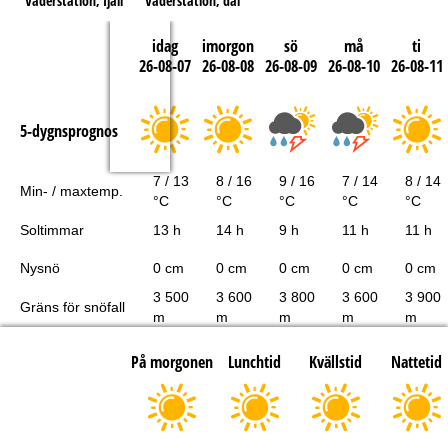
Väderstation, fjäll
Väderstation, dal
idag
imorgon
sö
må
ti
26-08-07
26-08-08
26-08-09
26-08-10
26-08-11
5-dygnsprognos
7 / 13
8 / 16
9 / 16
7 / 14
8 / 14
Min- / maxtemp.
°C
°C
°C
°C
°C
Soltimmar
13 h
14 h
9 h
11 h
11 h
Nysnö
0 cm
0 cm
0 cm
0 cm
0 cm
3 500
3 600
3 800
3 600
3 900
Gräns för snöfall
m
m
m
m
m
På morgonen
Lunchtid
Kvällstid
Nattetid