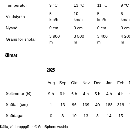
Temperatur
9 °C
13 °C
11 °C
9 °C
5
10
5
5
Vindstyrka
km/h
km/h
km/h
km/h
Nysnö
0 cm
0 cm
0 cm
0 cm
3 900
3 500
3 400
4 20
Gräns för snöfall
m
m
m
m
Klimat
2025
Aug
Sep
Okt
Nov
Dec
Jan
Feb
Soltimmar (Ø)
9 h
6 h
6 h
4 h
5 h
4 h
4 h
Snöfall (cm)
1
13
96
169
40
188
319
Snödagar
0
3
10
13
8
14
15
Källa, väderuppgifter: © GeoSphere Austria