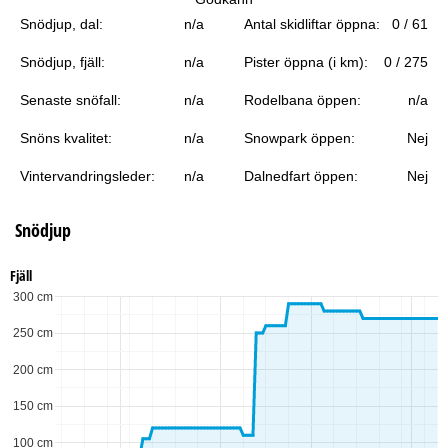
a
Snödjup, dal:
n/a
Antal skidliftar öppna:
0 / 61
Snödjup, fjäll:
n/a
Pister öppna (i km):
0 / 275
Senaste snöfall:
n/a
Rodelbana öppen:
n/a
Snöns kvalitet:
n/a
Snowpark öppen:
Nej
Vintervandringsleder:
n/a
Dalnedfart öppen:
Nej
Snödjup
Fjäll
300 cm
250 cm
200 cm
150 cm
100 cm