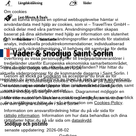
Längdskidåkning
Väder
Om cookies
Last-Minute & Deals
För att kunna erbjuda en optimal webbupplevelse hämtar vi
användardata med hjälp av cookies, som vi – TravelTrex GmbH –
också delar med våra partners. Användningsprofiler skapas
baserat på dina aktiviteter med hjälp av information om slutenhet
S
och webbläsare. Dessa användningsprofiler används för statistisk
Frankrike
Saint Sorlin
analys, individuella produktrekommendationer, individualiserad
reklam och räckviddsmätning. Vi behöver ditt samtycke för detta
Väder & Snödjup Saint Sorlin
t
(som kan återkallas när som helst), vilket också omfattar
överföring av vissa personuppgifter till tredjepartsleverantörer i
tredjeländer utanför Europeiska ekonomiska samarbetsområdet,
a
Söker du information om aktuella snöförhållanden? Här hittar du
till exempel Google eller Microsoft i USA.
aktuella väderprognoser för de kommande dagarna i Saint Sorlin. I
Genom att klicka på
Godkänn
så accepterar du bruk av för
r
regel kan du även få ett intryck av läget på plats genom en webcam.
funktionen ej nödvändiga cookies. Om du klickar på
Avböj
kommer
Dessutom anges antalet öppna liftar i skidområdet i Saint Sorlin, samt
vi endast att använda tjänster som är tekniskt nödvändiga och
t
som krävs för att uppfylla avtalet.
aktuella snödjup på berget och i dalen. Diagrammet möjliggör en
jämförelse av snöförhållandena mot föregående år, samt en överblick
Mer information om bruk av cookies och möjligheten av ändra
s
dina inställningar hittar du i vår information om
Cookies-Policy
.
över den gångna säsongen i Saint Sorlin.
Information om ansvarsfördelning hittar du på vår sida för
i
rättslig information
. Information om hur data behandlas och dina
rättigheter hittar du på vår sida om
dataskydd
.
Snödjup och pistinfo
d
senaste uppdatering: 2026-08-02
Godkänn