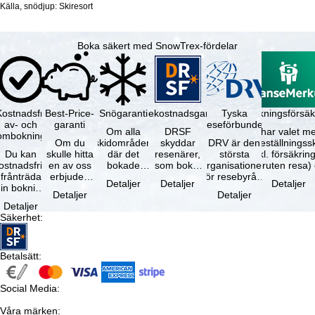
Källa, snödjup: Skiresort
Boka säkert med SnowTrex-fördelar
Kostnadsfri
Best-Price-
Snögaranti
Resekostnadsgaranti
Tyska
Avbokningsförsäk
av- och
garanti
reseförbundet
Om alla
DRSF
Du har valet me
ombokning
Om du
skidområden
skyddar
DRV är den
avbeställningss
Du kan
skulle hitta
där det
resenärer,
största
(inkl. försäkrin
ostnadsfritt
en av oss
bokade
som bokat
organisationen
avbruten resa)
frånträda
erbjuden
liftkortet
en
för resebyråer
…
Detaljer
Detaljer
Detaljer
in bokning
resa – med
gäller –
paketresa
och
Detaljer
Detaljer
inom 5
samma
skidområdets
eller
researrangörer
Detaljer
dagar efter
tillgång och
högsta …
förbundna
i Tyskland. …
Säkerhet
:
…
inkluderade
resetjänster
…
hos en …
Betalsätt
:
Social Media
:
Våra märken
: