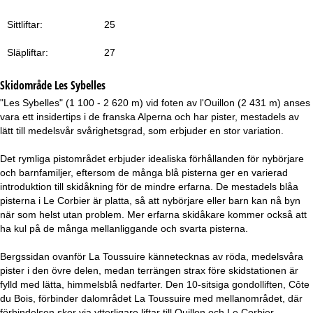
a
Sittliftar:
25
Släpliftar:
27
Skidområde
Les Sybelles
"Les Sybelles" (1 100 - 2 620 m) vid foten av l'Ouillon (2 431 m) anses
vara ett insidertips i de franska Alperna och har pister, mestadels av
lätt till medelsvår svårighetsgrad, som erbjuder en stor variation.
Det rymliga pistområdet erbjuder idealiska förhållanden för nybörjare
och barnfamiljer, eftersom de många blå pisterna ger en varierad
introduktion till skidåkning för de mindre erfarna. De mestadels blåa
pisterna i Le Corbier är platta, så att nybörjare eller barn kan nå byn
när som helst utan problem. Mer erfarna skidåkare kommer också att
ha kul på de många mellanliggande och svarta pisterna.
Bergssidan ovanför La Toussuire kännetecknas av röda, medelsvåra
pister i den övre delen, medan terrängen strax före skidstationen är
fylld med lätta, himmelsblå nedfarter. Den 10-sitsiga gondolliften, Côte
du Bois, förbinder dalområdet La Toussuire med mellanområdet, där
förbindelsen sker via ytterligare liftar till Ouillon och Le Corbier.