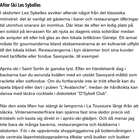
After Ski Les Sybelles
I skidorten Les Sybelles avviker afterski något från det klassiska
mönstret: det är vanligt att gästerna i barer och restauranger tillbringar
tid utomhus snarare än inomhus. Där letar de efter en ledig plats på
en solstol på terrassen för att njuta av dagens sista solstrålar medan
de avnjuter ett eller två glas av den lokala örtlikören Génépi. Ett annat
måste för gourmanderna bland skidsemestrarna är en kulinarisk utflykt
till det lokala köket. Restaurangerna i byn skämmer bort sina kunder
med tartiflette eller fondue Savoyarde, till exempel.
Après-ski i Saint Sorlin är ganska tyst. Efter en händelserik dag i
backarna kan du avrunda kvällen med en utsökt Savoyard-måltid som
raclette eller ostfondue. Om du fortfarande inte är trött efteråt kan du
spela biljard eller dart i puben "L'Avalanche", medan de hårdkokta kan
dansa med läckra cocktails i diskoteket "D'Sybell Club".
När den sista liften har stängt är lamporna i La Toussuire långt ifrån att
släcka. Vintersemesterfirare kan spänna fast sina skidor precis vid
tröskeln och kasta sig direkt in i après-ski-glädjen. Och då menar jag
inte bara de många barerna, restaurangerna och klubbarna i
skidorten. För i de uppvärmda shoppinggatorna på bottenvåningen i
de centrala lägenhetsbyggnaderna tilltalar små butiker och butiker