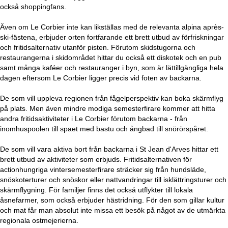
också shoppingfans.
Även om Le Corbier inte kan likställas med de relevanta alpina après-
ski-fästena, erbjuder orten fortfarande ett brett utbud av förfriskningar
och fritidsalternativ utanför pisten. Förutom skidstugorna och
restaurangerna i skidområdet hittar du också ett diskotek och en pub
samt många kaféer och restauranger i byn, som är lättillgängliga hela
dagen eftersom Le Corbier ligger precis vid foten av backarna.
De som vill uppleva regionen från fågelperspektiv kan boka skärmflyg
på plats. Men även mindre modiga semesterfirare kommer att hitta
andra fritidsaktiviteter i Le Corbier förutom backarna - från
inomhuspoolen till spaet med bastu och ångbad till snörörspåret.
De som vill vara aktiva bort från backarna i St Jean d'Arves hittar ett
brett utbud av aktiviteter som erbjuds. Fritidsalternativen för
actionhungriga vintersemesterfirare sträcker sig från hundsläde,
snöskoterturer och snöskor eller nattvandringar till isklättringsturer och
skärmflygning. För familjer finns det också utflykter till lokala
åsnefarmer, som också erbjuder hästridning. För den som gillar kultur
och mat får man absolut inte missa ett besök på något av de utmärkta
regionala ostmejerierna.