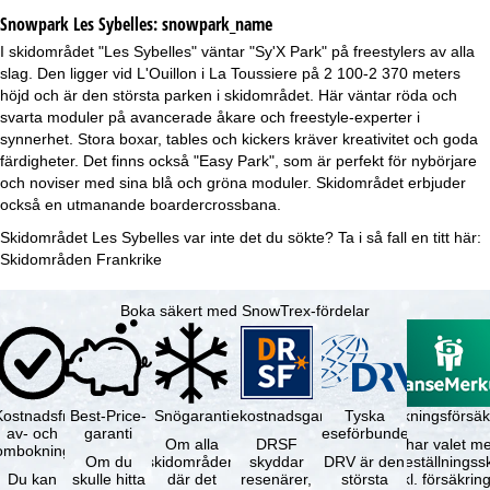
Snowpark Les Sybelles:
snowpark_name
I skidområdet "Les Sybelles" väntar "Sy'X Park" på freestylers av alla
slag. Den ligger vid L'Ouillon i La Toussiere på 2 100-2 370 meters
höjd och är den största parken i skidområdet. Här väntar röda och
svarta moduler på avancerade åkare och freestyle-experter i
synnerhet. Stora boxar, tables och kickers kräver kreativitet och goda
färdigheter. Det finns också "Easy Park", som är perfekt för nybörjare
och noviser med sina blå och gröna moduler. Skidområdet erbjuder
också en utmanande boardercrossbana.
Skidområdet Les Sybelles var inte det du sökte? Ta i så fall en titt här:
Skidområden Frankrike
Boka säkert med SnowTrex-fördelar
Kostnadsfri
Best-Price-
Snögaranti
Resekostnadsgaranti
Tyska
Avbokningsförsäk
av- och
garanti
reseförbundet
Om alla
DRSF
Du har valet me
ombokning
Om du
skidområden
skyddar
DRV är den
avbeställningss
Du kan
skulle hitta
där det
resenärer,
största
(inkl. försäkrin