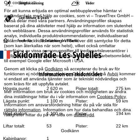
Om cookies
Längdskidåkning
Väder
För att kunna erbjuda en optimal webbupplevelse hämtar vi
användardata med hjälp av cookies, som vi – TravelTrex GmbH –
Last-Minute & Deals
också delar med våra partners. Användningsprofiler skapas
baserat på dina aktiviteter med hjälp av information om slutenhet
och webbläsare. Dessa användningsprofiler används för statistisk
analys, individuella produktrekommendationer, individualiserad
S
Frankrike
St Colomban des Villards
reklam och räckviddsmätning. Vi behöver ditt samtycke för detta
(som kan återkallas när som helst), vilket också omfattar
Skidområde
Les Sybelles
överföring av vissa personuppgifter till tredjepartsleverantörer i
t
tredjeländer utanför Europeiska ekonomiska samarbetsområdet,
till exempel Google eller Microsoft i USA.
a
Genom att klicka på
Godkänn
så accepterar du bruk av för
Information om skidområdet
funktionen ej nödvändiga cookies. Om du klickar på
Avböj
kommer
r
vi endast att använda tjänster som är tekniskt nödvändiga och
som krävs för att uppfylla avtalet.
Högsta punkt:
2 620 m
Pister totalt:
275 km
t
Mer information om bruk av cookies och möjligheten av ändra
dina inställningar hittar du i vår information om
Cookies-Policy
.
Lägsta punkt:
1 100 m
Pister:
59 km
s
Information om ansvarsfördelning hittar du på vår sida för
rättslig information
. Information om hur data behandlas och dina
Höjd skidort:
1 100 m
Pister:
194 km
rättigheter hittar du på vår sida om
dataskydd
.
i
Liftar totalt:
53
Pister:
22 km
d
Godkänn
Kabinbanor:
1