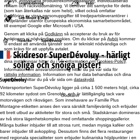
analys, individuella produktrekommendationer, individualiserad
Längdskidåkning
Väder
reklam och räckviddsmätning. Vi behöver ditt samtycke för detta
(som kan återkallas när som helst), vilket också omfattar
överföring av vissa personuppgifter till tredjepartsleverantörer i
Last-Minute & Deals
tredjeländer utanför Europeiska ekonomiska samarbetsområdet,
till exempel Google eller Microsoft i USA.
Genom att klicka på
Godkänn
så accepterar du bruk av för
funktionen ej nödvändiga cookies. Om du klickar på
Avböj
kommer
S
Frankrike
SuperDévoluy
vi endast att använda tjänster som är tekniskt nödvändiga och
som krävs för att uppfylla avtalet.
Skidresor
SuperDévoluy - härligt
t
Mer information om bruk av cookies och möjligheten av ändra
soliga och snöiga pister!
dina inställningar hittar du i vår information om
Cookies-Policy
.
a
Information om ansvarsfördelning hittar du på vår sida för
rättslig information
. Information om hur data behandlas och dina
r
SuperDévoluy
rättigheter hittar du på vår sida om
dataskydd
.
Vintersportorten SuperDévoluy ligger på cirka 1 500 meters höjd, cirka
t
92 kilometer sydost om Grenoble, och är lättillgänglig tack vare
Godkänn
motorvägen och riksvägen. Som innehavare av Famille Plus
s
Montagne-etiketten anses den vara särskilt familjevänlig och erbjuder
ett brett utbud av aktiviteter för stora och små. Stadskärnan domineras
i
av två stora lägenhetskomplex med omfattande shoppinggallerior.
Många butiker inbjuder till att strosa runt, medan mysiga kaféer och
d
barer inbjuder till avkoppling. Dessutom finns det flera restauranger
med regionala specialiteter som erbjuder kulinariska höjdpunkter i en