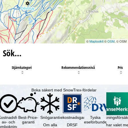
©
Maptoolkit
©
OSM
, © OSM
Sök…
Stjärnkategori
Rekommendationsnivå
Pris
Boka säkert med SnowTrex-fördelar
Kostnadsfri
Best-Price-
Snögaranti
Resekostnadsgaranti
Tyska
Avbokningsförsäk
av- och
garanti
reseförbundet
Om alla
DRSF
Du har valet me
ombokning