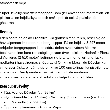
a
atmosfärisk miljö.
SuperDévoluy-smarttelefonappen, som ger användbar information, en
pistkarta, en höjdkalkylator och små spel, är också praktisk för
gästerna.
Dévoluy
I den södra delen av Frankrike, vid gränsen mot Italien, reser sig de
havsalpernas imponerande bergstoppar. På en höjd av 3 297 meter
erbjuder bergsgruppen i den södra delen av de västra Alperna
besökaren inte bara ren snöglädje utan även solsken. Nedanför Pierra
d´Agnières (2 510 meter) befinner sig branta men efterhand flacka
nedfarter i havsalpernas snöparadis! Omkring Massif du Dévoluy kan
vintersportälskaren vänta sig omkring 100 omväxlingsrika pistkilometer
i varje nivå. Den lysande infrastrukturen och de moderna
snökanonerna garantera absolut snöglädje för stor och liten.
Resa SuperDévoluy
Tåg: Veynes Dévoluy (ca. 35 km)
Flyg: Grenoble (ca. 140 km), Chambéry (160 km), Lyon (ca. 185
km), Marseille (ca. 220 km)
Öppna ruttplaneraren i
Google Maps