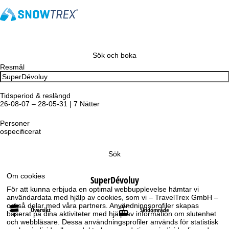
Sök och boka
Resmål
Tidsperiod & reslängd
26-08-07 – 28-05-31 | 7 Nätter
Personer
ospecificerat
Sök
Om cookies
SuperDévoluy
För att kunna erbjuda en optimal webbupplevelse hämtar vi
användardata med hjälp av cookies, som vi – TravelTrex GmbH –
också delar med våra partners. Användningsprofiler skapas
Översikt
Skidområde
baserat på dina aktiviteter med hjälp av information om slutenhet
och webbläsare. Dessa användningsprofiler används för statistisk