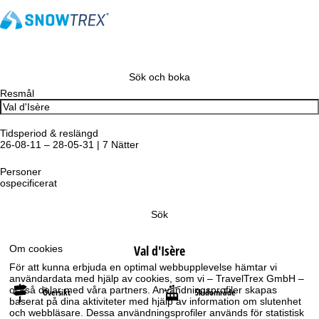
Sök och boka
Resmål
Tidsperiod & reslängd
26-08-11 – 28-05-31 | 7 Nätter
Personer
ospecificerat
Sök
Val d'Isère
Om cookies
För att kunna erbjuda en optimal webbupplevelse hämtar vi
användardata med hjälp av cookies, som vi – TravelTrex GmbH –
också delar med våra partners. Användningsprofiler skapas
Översikt
Skidområde
baserat på dina aktiviteter med hjälp av information om slutenhet
och webbläsare. Dessa användningsprofiler används för statistisk