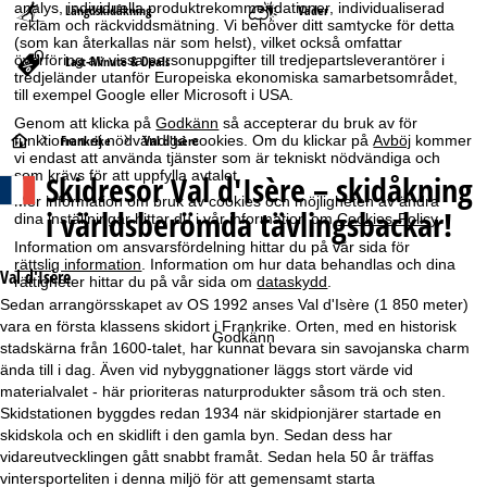
analys, individuella produktrekommendationer, individualiserad
Längdskidåkning
Väder
reklam och räckviddsmätning. Vi behöver ditt samtycke för detta
(som kan återkallas när som helst), vilket också omfattar
överföring av vissa personuppgifter till tredjepartsleverantörer i
Last-Minute & Deals
tredjeländer utanför Europeiska ekonomiska samarbetsområdet,
till exempel Google eller Microsoft i USA.
Genom att klicka på
Godkänn
så accepterar du bruk av för
S
Frankrike
Val d'Isère
funktionen ej nödvändiga cookies. Om du klickar på
Avböj
kommer
vi endast att använda tjänster som är tekniskt nödvändiga och
som krävs för att uppfylla avtalet.
Skidresor
Val d'Isère – skidåkning
t
Mer information om bruk av cookies och möjligheten av ändra
i världsberömda tävlingsbackar!
dina inställningar hittar du i vår information om
Cookies-Policy
.
a
Information om ansvarsfördelning hittar du på vår sida för
rättslig information
. Information om hur data behandlas och dina
r
Val d'Isère
rättigheter hittar du på vår sida om
dataskydd
.
Sedan arrangörsskapet av OS 1992 anses Val d'Isère (1 850 meter)
t
vara en första klassens skidort i Frankrike. Orten, med en historisk
Godkänn
stadskärna från 1600-talet, har kunnat bevara sin savojanska charm
s
ända till i dag. Även vid nybyggnationer läggs stort värde vid
materialvalet - här prioriteras naturprodukter såsom trä och sten.
i
Skidstationen byggdes redan 1934 när skidpionjärer startade en
skidskola och en skidlift i den gamla byn. Sedan dess har
d
vidareutvecklingen gått snabbt framåt. Sedan hela 50 år träffas
vintersporteliten i denna miljö för att gemensamt starta