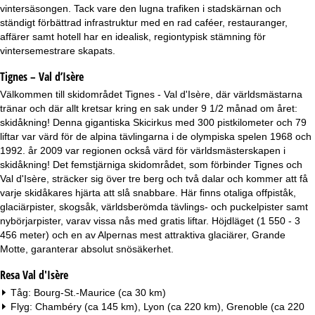
a
vintersäsongen. Tack vare den lugna trafiken i stadskärnan och
ständigt förbättrad infrastruktur med en rad caféer, restauranger,
affärer samt hotell har en idealisk, regiontypisk stämning för
vintersemestrare skapats.
Tignes – Val d’Isère
Välkommen till skidområdet Tignes - Val d'Isère, där världsmästarna
tränar och där allt kretsar kring en sak under 9 1/2 månad om året:
skidåkning! Denna gigantiska Skicirkus med 300 pistkilometer och 79
liftar var värd för de alpina tävlingarna i de olympiska spelen 1968 och
1992. år 2009 var regionen också värd för världsmästerskapen i
skidåkning! Det femstjärniga skidområdet, som förbinder Tignes och
Val d'Isère, sträcker sig över tre berg och två dalar och kommer att få
varje skidåkares hjärta att slå snabbare. Här finns otaliga offpiståk,
glaciärpister, skogsåk, världsberömda tävlings- och puckelpister samt
nybörjarpister, varav vissa nås med gratis liftar. Höjdläget (1 550 - 3
456 meter) och en av Alpernas mest attraktiva glaciärer, Grande
Motte, garanterar absolut snösäkerhet.
Resa Val d'Isère
Tåg: Bourg-St.-Maurice (ca 30 km)
Flyg: Chambéry (ca 145 km), Lyon (ca 220 km), Grenoble (ca 220