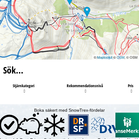
©
Maptoolkit
©
OSM
, © OSM
Sök…
Stjärnkategori
Rekommendationsnivå
Pris
Boka säkert med SnowTrex-fördelar