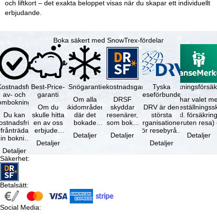
och liftkort – det exakta beloppet visas när du skapar ett individuellt
erbjudande.
Boka säkert med SnowTrex-fördelar
Kostnadsfri
Best-Price-
Snögaranti
Resekostnadsgaranti
Tyska
Avbokningsförsäk
av- och
garanti
reseförbundet
Om alla
DRSF
Du har valet me
ombokning
Om du
skidområden
skyddar
DRV är den
avbeställningss
Du kan
skulle hitta
där det
resenärer,
största
(inkl. försäkrin
ostnadsfritt
en av oss
bokade
som bokat
organisationen
avbruten resa)
frånträda
erbjuden
liftkortet
en
för resebyråer
…
Detaljer
Detaljer
Detaljer
in bokning
resa – med
gäller –
paketresa
och
Detaljer
Detaljer
inom 5
samma
skidområdets
eller
researrangörer
Detaljer
dagar efter
tillgång och
högsta …
förbundna
i Tyskland. …
Säkerhet
:
…
inkluderade
resetjänster
…
hos en …
Betalsätt
:
Social Media
: