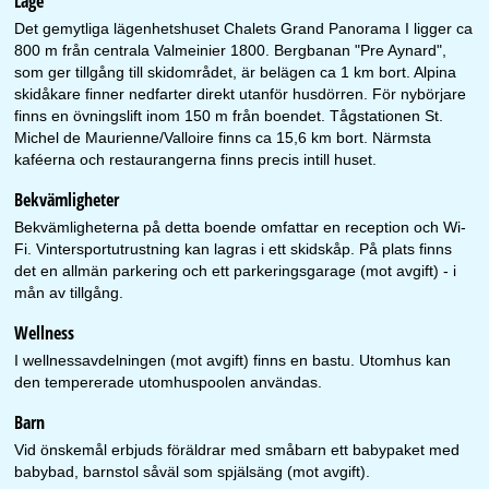
Läge
Det gemytliga lägenhetshuset Chalets Grand Panorama I ligger ca
800 m från centrala Valmeinier 1800. Bergbanan "Pre Aynard",
som ger tillgång till skidområdet, är belägen ca 1 km bort. Alpina
skidåkare finner nedfarter direkt utanför husdörren. För nybörjare
finns en övningslift inom 150 m från boendet. Tågstationen St.
Michel de Maurienne/Valloire finns ca 15,6 km bort. Närmsta
kaféerna och restaurangerna finns precis intill huset.
Bekvämligheter
Bekvämligheterna på detta boende omfattar en reception och Wi-
Fi. Vintersportutrustning kan lagras i ett skidskåp. På plats finns
det en allmän parkering och ett parkeringsgarage (mot avgift) - i
mån av tillgång.
Wellness
I wellnessavdelningen (mot avgift) finns en bastu. Utomhus kan
den tempererade utomhuspoolen användas.
Barn
Vid önskemål erbjuds föräldrar med småbarn ett babypaket med
babybad, barnstol såväl som spjälsäng (mot avgift).