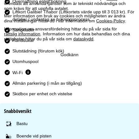
Övernattning enligt bokning
vi endast att använda tjänster som är tekniskt nödvändiga och
som krävs för att uppfylla avtalet.
Liftkort Galibier Thabor
(Liftkortets värde upp till 3 013 kr). För
Mer information om bruk av cookies och möjligheten av ändra
detaljer / undantag se bokningsprocess.
dina inställningar hittar du i vår information om
Cookies-Policy
.
Information om ansvarsfördelning hittar du på vår sida för
Sängkläder
rättslig information
. Information om hur data behandlas och dina
rättigheter hittar du på vår sida om
dataskydd
.
Handdukar
Slutstädning (förutom kök)
Godkänn
Utomhuspool
Wi-Fi
Allmän parkering (i mån av tillgång)
Skidbox per enhet och vistelse
Snabböversikt
Bastu
Boende vid pisten