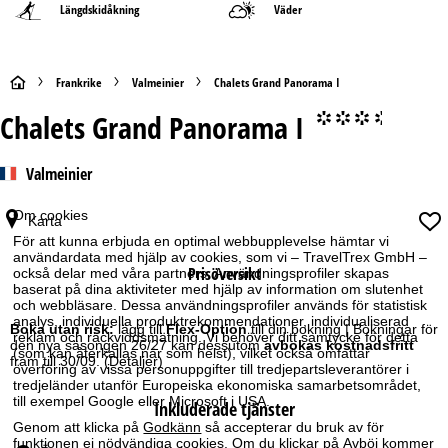
Längdskidåkning
Väder
S
Frankrike
Valmeinier
Chalets Grand Panorama I
Chalets Grand Panorama I
°°°.
t
a
Valmeinier
r
Om cookies
Karta
För att kunna erbjuda en optimal webbupplevelse hämtar vi
t
användardata med hjälp av cookies, som vi – TravelTrex GmbH –
Prisöversikt
också delar med våra partners. Användningsprofiler skapas
s
baserat på dina aktiviteter med hjälp av information om slutenhet
och webbläsare. Dessa användningsprofiler används för statistisk
analys, individuella produktrekommendationer, individualiserad
i
Boka utan risk:
lägg till
Flex-Option
till din bokning | Bokningar för
reklam och räckviddsmätning. Vi behöver ditt samtycke för detta
den nya säsongen 26/27 kan dessutom
avbokas kostnadsfritt
(som kan återkallas när som helst), vilket också omfattar
fram till 30/09.
(Detaljer)
d
överföring av vissa personuppgifter till tredjepartsleverantörer i
tredjeländer utanför Europeiska ekonomiska samarbetsområdet,
till exempel Google eller Microsoft i USA.
Inkluderade tjänster
a
Genom att klicka på
Godkänn
så accepterar du bruk av för
funktionen ej nödvändiga cookies. Om du klickar på
Avböj
kommer