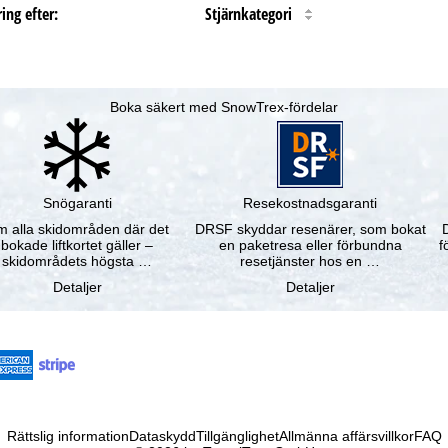
ing efter:
Stjärnkategori
Boka säkert med SnowTrex-fördelar
Snögaranti
Resekostnadsgaranti
 alla skidområden där det
DRSF skyddar resenärer, som bokat
bokade liftkortet gäller –
en paketresa eller förbundna
f
skidområdets högsta …
resetjänster hos en …
Detaljer
Detaljer
Rättslig information
Dataskydd
Tillgänglighet
Allmänna affärsvillkor
FAQ