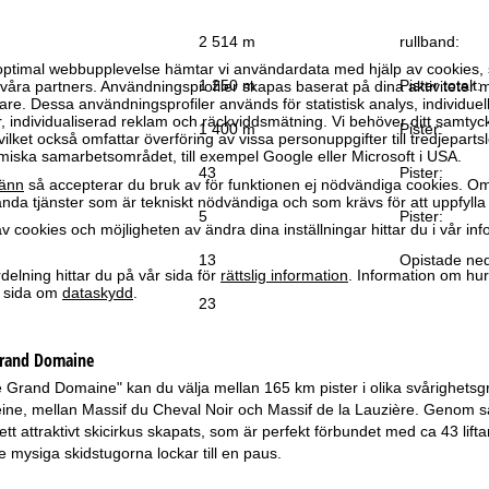
2 514 m
rullband:
optimal webbupplevelse hämtar vi användardata med hjälp av cookies, 
1 250 m
Pister totalt:
ra partners. Användningsprofiler skapas baserat på dina aktiviteter m
e. Dessa användningsprofiler används för statistisk analys, individuel
individualiserad reklam och räckviddsmätning. Vi behöver ditt samtyc
1 400 m
Pister:
vilket också omfattar överföring av vissa personuppgifter till tredjeparts
iska samarbetsområdet, till exempel Google eller Microsoft i USA.
43
Pister:
änn
så accepterar du bruk av för funktionen ej nödvändiga cookies. Om
da tjänster som är tekniskt nödvändiga och som krävs för att uppfylla 
5
Pister:
 cookies och möjligheten av ändra dina inställningar hittar du i vår in
13
Opistade ned
elning hittar du på vår sida för
rättslig information
. Information om hu
år sida om
dataskydd
.
23
Grand Domaine
Le Grand Domaine" kan du välja mellan 165 km pister i olika svårighet
eine, mellan Massif du Cheval Noir och Massif de la Lauzière. Genom
t attraktivt skicirkus skapats, som är perfekt förbundet med ca 43 lifta
e mysiga skidstugorna lockar till en paus.