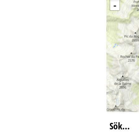
-
Sök…