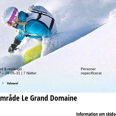
tt erbjudande!
od & reslängd
Personer
 – 28-05-31 | 7 Nätter
ospecificerat
Valmorel
område
Le Grand Domaine
Information om skid