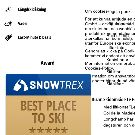
Längdskidåkning
t
Om cookies
Högsta punkt:
För att kunna erbjuda en 
Väder
s
Lägsta punkt:
GmbH – också delar med vå
om slutenhet och webbläsar
produktrekommendationer, 
i
Höjd skidort:
Last-Minute & Deals
återkallas när som helst), 
utanför Europeiska ekonom
Liftar totalt:
d
Genom att klicka på
Godk
kommer vi endast att använ
Kabinbanor:
a
Award
Mer information om bruk av
Cookies-Policy
.
Sittliftar:
Information om ansvarsförd
rättigheter hittar du på v
Släpliftar:
Skidområde
Le 
Godkänn
Med liftkortet "
Col de la Madel
Longchamp har et
dagsturer, och d