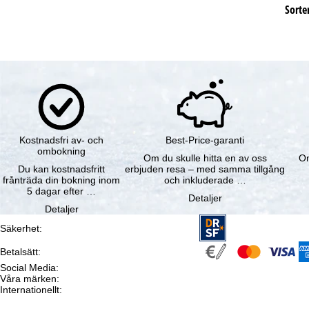
Sorter
Kostnadsfri av- och
Best-Price-garanti
ombokning
Om du skulle hitta en av oss
Om
Du kan kostnadsfritt
erbjuden resa – med samma tillgång
frånträda din bokning inom
och inkluderade …
5 dagar efter …
Detaljer
Detaljer
Säkerhet
:
Betalsätt
:
Social Media
:
Våra märken
:
Internationellt
: