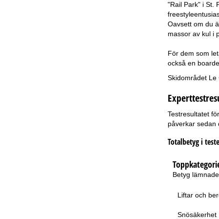
"Rail Park" i St
freestyleentusia
Oavsett om du är
massor av kul i p
För dem som leta
också en boarder
Skidområdet Le G
Experttestres
Testresultatet f
påverkar sedan d
Totalbetyg i teste
Toppkategori
Betyg lämnade f
Liftar och b
Snösäkerhet