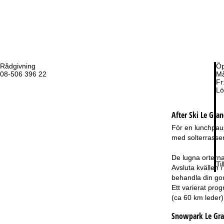
Rådgivning
Öp
08-506 396 22
Må
Fr
Lö
After Ski Le Gra
För en lunchpaus
med solterrasser
De lugna orterna
Ti
Avsluta kvällen
behandla din gom
Ett varierat pro
(ca 60 km leder)
Snowpark Le Gr