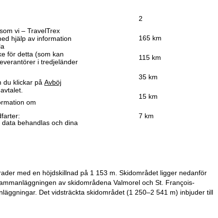
2
som vi – TravelTrex
165 km
ed hjälp av information
la
ke för detta (som kan
115 km
leverantörer i tredjeländer
35 km
 du klickar på
Avböj
avtalet.
15 km
formation om
farter:
7 km
r data behandlas och dina
sgrader med en höjdskillnad på 1 153 m. Skidområdet ligger nedanför
 sammanläggningen av skidområdena Valmorel och St. François-
nläggningar. Det vidsträckta skidområdet (1 250–2 541 m) inbjuder till