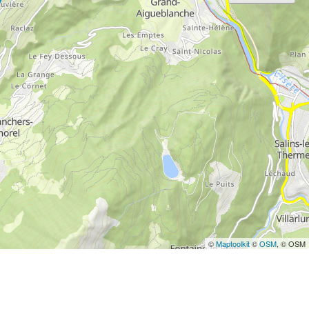
©
Maptoolkit
©
OSM
, © OSM