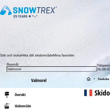
Prenumerera på vårt nyhetsbrev och missa aldrig e
Sök och boka
Hitta ditt skidområde
Mina favoriter
Resmål
Tidsperi
26-08-07
S
Frankrike
Valmorel
t
Skid
Översikt
a
Skidområde
r