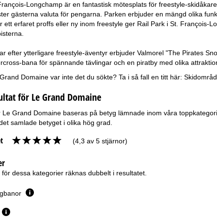
. François-Longchamp är en fantastisk mötesplats för freestyle-skidåka
ster gästerna valuta för pengarna. Parken erbjuder en mängd olika funk
 ett erfaret proffs eller ny inom freestyle ger Rail Park i St. Françoi
isterna.
r efter ytterligare freestyle-äventyr erbjuder Valmorel "The Pirates Sno
cross-bana för spännande tävlingar och en piratby med olika attraktion
rand Domaine var inte det du sökte? Ta i så fall en titt här:
Skidområd
ultat för Le Grand Domaine
ör Le Grand Domaine baseras på betyg lämnade inom våra toppkategorier
et samlade betyget i olika hög grad.
t
(4,3 av 5 stjärnor)
er
ör dessa kategorier räknas dubbelt i resultatet.
ergbanor