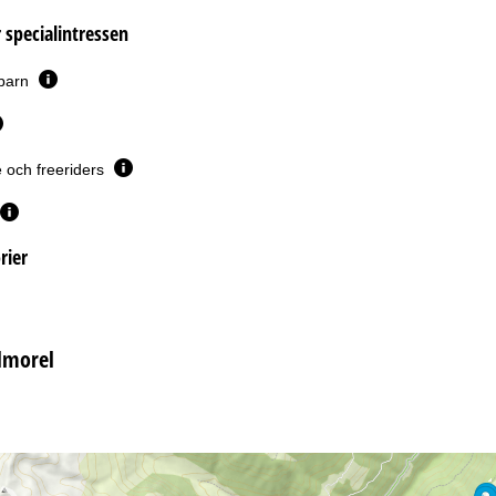
 specialintressen
 barn
 och freeriders
rier
lmorel