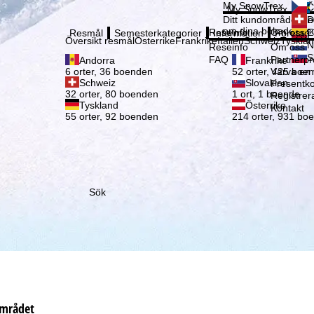
Vänli
My SnowTrex
Č
My SnowTrex
Registrering
Ditt kundområde med
D
om dina bokade reso
Reseinfo
Om oss
E
Resmål
Semesterkategorier
Information
Företag
Översikt resmål
Österrike
Frankrike
Italien
Schweiz
Tyskla
N
Reseinfo
Om oss
S
FAQ
Partnerp
Andorra
Frankrike
Värva en
6 orter, 36 boenden
52 orter, 425 boe
Schweiz
Slovakien
Presentko
32 orter, 80 boenden
1 ort, 1 boende
Registrer
Tyskland
Österrike
Kontakt
55 orter, 92 boenden
214 orter, 931 bo
Sök
området