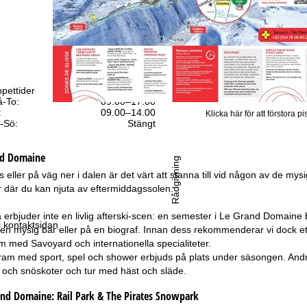
pettider
-To:
09.00–17.00
:
09.00–14.00
Klicka här för att förstora pi
-Sö:
Stängt
nd Domaine
Rådgivning
 eller på väg ner i dalen är det värt att stanna till vid någon av de my
 där du kan njuta av eftermiddagssolen.
 erbjuder inte en livlig afterski-scen: en semester i Le Grand Domaine b
ll kontaktsidan
 i en mysig bar eller på en biograf. Innan dess rekommenderar vi doc
 med Savoyard och internationella specialiteter.
gram med sport, spel och shower erbjuds på plats under säsongen. Andra a
 och snöskoter och tur med häst och släde.
and Domaine:
Rail Park & The Pirates Snowpark