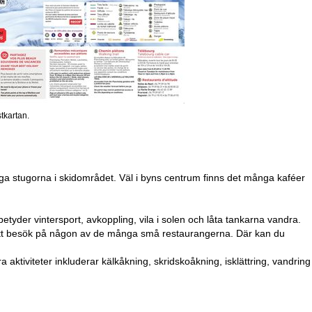
stkartan.
siga stugorna i skidområdet. Väl i byns centrum finns det många kaféer
etyder vintersport, avkoppling, vila i solen och låta tankarna vandra.
k ett besök på någon av de många små restaurangerna. Där kan du
ktiviteter inkluderar kälkåkning, skridskoåkning, isklättring, vandring