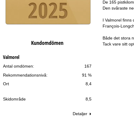
De 165 pistkilom
Den svåraste ned
I Valmorel finns
François-Longcha
Både det stora n
Kundomdömen
Tack vare sitt op
Valmorel
Antal omdömen:
167
Rekommendationsnivå:
91 %
Ort
8,4
Skidområde
8,5
Detaljer