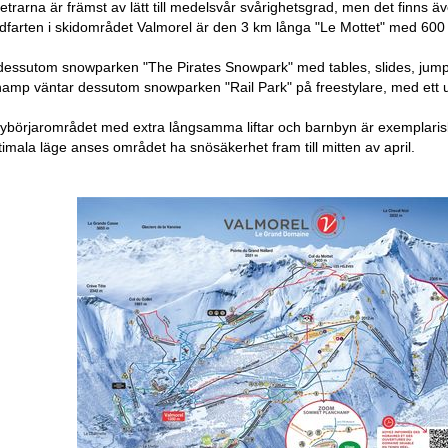
etrarna är främst av lätt till medelsvår svårighetsgrad, men det finns 
farten i skidområdet Valmorel är den 3 km långa "Le Mottet" med 600 
 dessutom snowparken "The Pirates Snowpark" med tables, slides, jumps 
mp väntar dessutom snowparken "Rail Park" på freestylare, med ett urva
ybörjarområdet med extra långsamma liftar och barnbyn är exemplarisk
timala läge anses området ha snösäkerhet fram till mitten av april.