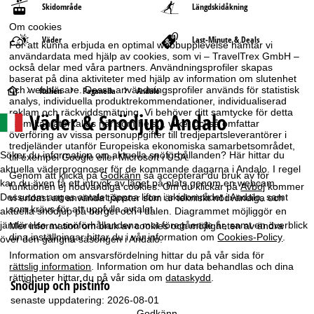
Skidområde
Längdskidåkning
Om cookies
Väder
Last-Minute & Deals
För att kunna erbjuda en optimal webbupplevelse hämtar vi
användardata med hjälp av cookies, som vi – TravelTrex GmbH –
också delar med våra partners. Användningsprofiler skapas
baserat på dina aktiviteter med hjälp av information om slutenhet
S
och webbläsare. Dessa användningsprofiler används för statistisk
Italien
Paganella
Andalo
analys, individuella produktrekommendationer, individualiserad
reklam och räckviddsmätning. Vi behöver ditt samtycke för detta
Väder & Snödjup Andalo
t
(som kan återkallas när som helst), vilket också omfattar
överföring av vissa personuppgifter till tredjepartsleverantörer i
tredjeländer utanför Europeiska ekonomiska samarbetsområdet,
a
Söker du information om aktuella snöförhållanden? Här hittar du
till exempel Google eller Microsoft i USA.
aktuella väderprognoser för de kommande dagarna i Andalo. I regel
Genom att klicka på
Godkänn
så accepterar du bruk av för
r
kan du även få ett intryck av läget på plats genom en webcam.
funktionen ej nödvändiga cookies. Om du klickar på
Avböj
kommer
Dessutom anges antalet öppna liftar i skidområdet i Andalo, samt
vi endast att använda tjänster som är tekniskt nödvändiga och
t
som krävs för att uppfylla avtalet.
aktuella snödjup på berget och i dalen. Diagrammet möjliggör en
jämförelse av snöförhållandena mot föregående år, samt en överblick
Mer information om bruk av cookies och möjligheten av ändra
s
dina inställningar hittar du i vår information om
Cookies-Policy
.
över den gångna säsongen i Andalo.
Information om ansvarsfördelning hittar du på vår sida för
i
rättslig information
. Information om hur data behandlas och dina
rättigheter hittar du på vår sida om
dataskydd
.
Snödjup och pistinfo
d
senaste uppdatering: 2026-08-01
Godkänn