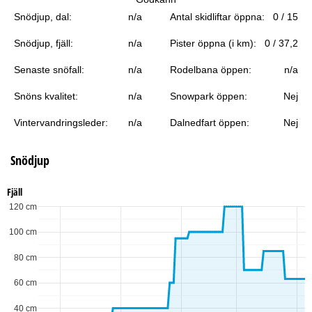
a
Snödjup, dal:
n/a
Antal skidliftar öppna:
0 / 15
Snödjup, fjäll:
n/a
Pister öppna (i km):
0 / 37,2
Senaste snöfall:
n/a
Rodelbana öppen:
n/a
Snöns kvalitet:
n/a
Snowpark öppen:
Nej
Vintervandringsleder:
n/a
Dalnedfart öppen:
Nej
Snödjup
Fjäll
120 cm
100 cm
80 cm
60 cm
40 cm