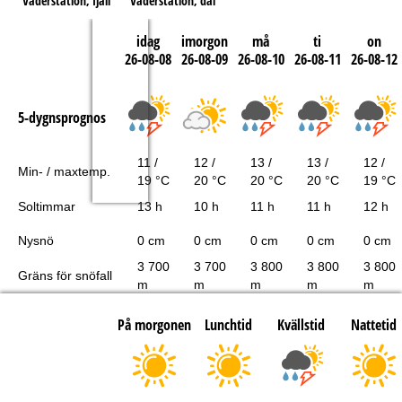
Väderstation, fjäll
Väderstation, dal
idag
imorgon
må
ti
on
26-08-08
26-08-09
26-08-10
26-08-11
26-08-12
5-dygnsprognos
11 /
12 /
13 /
13 /
12 /
Min- / maxtemp.
19 °C
20 °C
20 °C
20 °C
19 °C
Soltimmar
13 h
10 h
11 h
11 h
12 h
Nysnö
0 cm
0 cm
0 cm
0 cm
0 cm
3 700
3 700
3 800
3 800
3 800
Gräns för snöfall
m
m
m
m
m
På morgonen
Lunchtid
Kvällstid
Nattetid