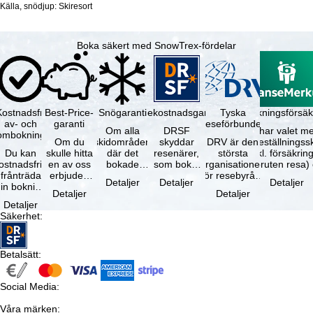
Källa, snödjup: Skiresort
Boka säkert med SnowTrex-fördelar
Kostnadsfri
Best-Price-
Snögaranti
Resekostnadsgaranti
Tyska
Avbokningsförsäk
av- och
garanti
reseförbundet
Om alla
DRSF
Du har valet me
ombokning
Om du
skidområden
skyddar
DRV är den
avbeställningss
Du kan
skulle hitta
där det
resenärer,
största
(inkl. försäkrin
ostnadsfritt
en av oss
bokade
som bokat
organisationen
avbruten resa)
frånträda
erbjuden
liftkortet
en
för resebyråer
…
Detaljer
Detaljer
Detaljer
in bokning
resa – med
gäller –
paketresa
och
Detaljer
Detaljer
inom 5
samma
skidområdets
eller
researrangörer
Detaljer
dagar efter
tillgång och
högsta …
förbundna
i Tyskland. …
Säkerhet
:
…
inkluderade
resetjänster
…
hos en …
Betalsätt
:
Social Media
:
Våra märken
: