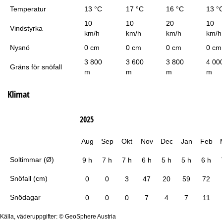
Temperatur
13 °C
17 °C
16 °C
13 °
10
10
20
10
Vindstyrka
km/h
km/h
km/h
km/h
Nysnö
0 cm
0 cm
0 cm
0 cm
3 800
3 600
3 800
4 00
Gräns för snöfall
m
m
m
m
Klimat
2025
Aug
Sep
Okt
Nov
Dec
Jan
Feb
Soltimmar (Ø)
9 h
7 h
7 h
6 h
5 h
5 h
6 h
Snöfall (cm)
0
0
3
47
20
59
72
Snödagar
0
0
0
7
4
7
11
Källa, väderuppgifter: © GeoSphere Austria