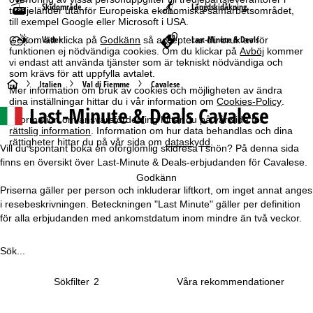
Skidområde
Längdskidåkning
tredjeländer utanför Europeiska ekonomiska samarbetsområdet,
till exempel Google eller Microsoft i USA.
Väder
Last-Minute & Deals
Genom att klicka på
Godkänn
så accepterar du bruk av för
funktionen ej nödvändiga cookies. Om du klickar på
Avböj
kommer
vi endast att använda tjänster som är tekniskt nödvändiga och
som krävs för att uppfylla avtalet.
S
Italien
Val di Fiemme
Cavalese
Mer information om bruk av cookies och möjligheten av ändra
dina inställningar hittar du i vår information om
Cookies-Policy
.
Last-Minute & Deals Cavalese
t
Information om ansvarsfördelning hittar du på vår sida för
rättslig information
. Information om hur data behandlas och dina
a
rättigheter hittar du på vår sida om
dataskydd
.
Vill du spontant boka en oförglömlig skidresa i snön? På denna sida
finns en översikt över Last-Minute & Deals-erbjudanden för Cavalese.
r
Godkänn
Priserna gäller per person och inkluderar liftkort, om inget annat anges
t
i resebeskrivningen. Beteckningen "Last Minute" gäller per definition
för alla erbjudanden med ankomstdatum inom mindre än två veckor.
s
Sök...
i
Sökfilter
2
d
a