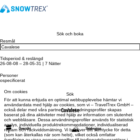
Sök och boka
Resmål
Tidsperiod & reslängd
26-08-08 – 28-05-31 | 7 Nätter
Personer
ospecificerat
Om cookies
Sök
För att kunna erbjuda en optimal webbupplevelse hämtar vi
användardata med hjälp av cookies, som vi – TravelTrex GmbH –
Cavalese
också delar med våra partners. Användningsprofiler skapas
baserat på dina aktiviteter med hjälp av information om slutenhet
och webbläsare. Dessa användningsprofiler används för statistisk
analys, individuella produktrekommendationer, individualiserad
Översikt
Skidregion
reklam och räckviddsmätning. Vi behöver ditt samtycke för detta
(som kan återkallas när som helst), vilket också omfattar
överföring av vissa personuppgifter till tredjepartsleverantörer i