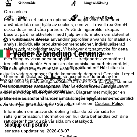
Skidområde
Längdskidåkning
Om cookies
Väder
Last-Minute & Deals
För att kunna erbjuda en optimal webbupplevelse hämtar vi
användardata med hjälp av cookies, som vi – TravelTrex GmbH –
också delar med våra partners. Användningsprofiler skapas
baserat på dina aktiviteter med hjälp av information om slutenhet
S
och webbläsare. Dessa användningsprofiler används för statistisk
Italien
Cervinia
analys, individuella produktrekommendationer, individualiserad
reklam och räckviddsmätning. Vi behöver ditt samtycke för detta
Väder & Snödjup Cervinia
t
(som kan återkallas när som helst), vilket också omfattar
överföring av vissa personuppgifter till tredjepartsleverantörer i
tredjeländer utanför Europeiska ekonomiska samarbetsområdet,
a
Söker du information om aktuella snöförhållanden? Här hittar du
till exempel Google eller Microsoft i USA.
aktuella väderprognoser för de kommande dagarna i Cervinia. I regel
Genom att klicka på
Godkänn
så accepterar du bruk av för
r
kan du även få ett intryck av läget på plats genom en webcam.
funktionen ej nödvändiga cookies. Om du klickar på
Avböj
kommer
Dessutom anges antalet öppna liftar i skidområdet i Cervinia, samt
vi endast att använda tjänster som är tekniskt nödvändiga och
t
som krävs för att uppfylla avtalet.
aktuella snödjup på berget och i dalen. Diagrammet möjliggör en
jämförelse av snöförhållandena mot föregående år, samt en överblick
Mer information om bruk av cookies och möjligheten av ändra
s
dina inställningar hittar du i vår information om
Cookies-Policy
.
över den gångna säsongen i Cervinia.
Information om ansvarsfördelning hittar du på vår sida för
i
rättslig information
. Information om hur data behandlas och dina
rättigheter hittar du på vår sida om
dataskydd
.
Snödjup och pistinfo
d
senaste uppdatering: 2026-08-07
Godkänn