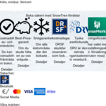
Källa, snödjup: Skiresort
Boka säkert med SnowTrex-fördelar
Kostnadsfri
Best-Price-
Snögaranti
Resekostnadsgaranti
Tyska
Avbokningsförsäk
av- och
garanti
reseförbundet
Om alla
DRSF
Du har valet me
ombokning
Om du
skidområden
skyddar
DRV är den
avbeställningss
Du kan
skulle hitta
där det
resenärer,
största
(inkl. försäkrin
ostnadsfritt
en av oss
bokade
som bokat
organisationen
avbruten resa)
frånträda
erbjuden
liftkortet
en
för resebyråer
…
Detaljer
Detaljer
Detaljer
in bokning
resa – med
gäller –
paketresa
och
Detaljer
Detaljer
inom 5
samma
skidområdets
eller
researrangörer
Detaljer
dagar efter
tillgång och
högsta …
förbundna
i Tyskland. …
Säkerhet
:
…
inkluderade
resetjänster
…
hos en …
Betalsätt
:
Social Media
:
Våra märken
: