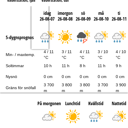
Väderstation, fjäll
Väderstation, dal
idag
imorgon
sö
må
ti
26-08-07
26-08-08
26-08-09
26-08-10
26-08-11
5-dygnsprognos
4 / 11
3 / 11
4 / 11
3 / 10
4 / 10
Min- / maxtemp.
°C
°C
°C
°C
°C
Soltimmar
10 h
11 h
8 h
11 h
9 h
Nysnö
0 cm
0 cm
0 cm
0 cm
0 cm
3 700
3 800
3 800
3 700
3 900
Gräns för snöfall
m
m
m
m
m
På morgonen
Lunchtid
Kvällstid
Nattetid