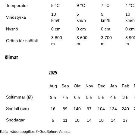
Temperatur
5 °C
9 °C
7 °C
4 °C
10
5
5
10
Vindstyrka
km/h
km/h
km/h
km/h
Nysnö
0 cm
0 cm
0 cm
0 cm
3 800
3 600
3 700
3 90
Gräns för snöfall
m
m
m
m
Klimat
2025
Aug
Sep
Okt
Nov
Dec
Jan
Feb
Soltimmar (Ø)
9 h
7 h
6 h
5 h
5 h
4 h
3 h
Snöfall (cm)
16
89
140
97
104
134
240
Snödagar
5
11
10
14
10
14
17
Källa, väderuppgifter: © GeoSphere Austria