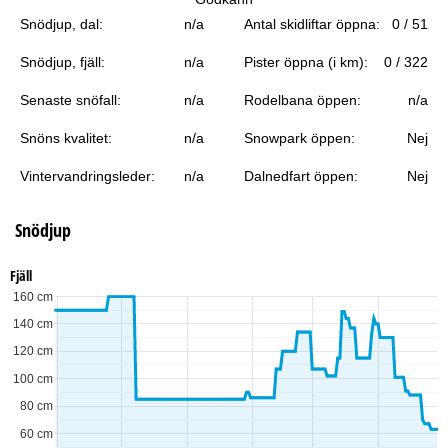
a
Snödjup, dal:
n/a
Antal skidliftar öppna:
0 / 51
Snödjup, fjäll:
n/a
Pister öppna (i km):
0 / 322
Senaste snöfall:
n/a
Rodelbana öppen:
n/a
Snöns kvalitet:
n/a
Snowpark öppen:
Nej
Vintervandringsleder:
n/a
Dalnedfart öppen:
Nej
Snödjup
Fjäll
160 cm
140 cm
120 cm
100 cm
80 cm
60 cm