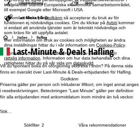
Längdskidåkning
Väder
tredjeländer utanför Europeiska ekonomiska samarbetsområdet,
till exempel Google eller Microsoft i USA.
Last-Minute & Deals
Genom att klicka på
Godkänn
så accepterar du bruk av för
funktionen ej nödvändiga cookies. Om du klickar på
Avböj
kommer
vi endast att använda tjänster som är tekniskt nödvändiga och
som krävs för att uppfylla avtalet.
S
Italien
Hafling
Mer information om bruk av cookies och möjligheten av ändra
dina inställningar hittar du i vår information om
Cookies-Policy
.
Last-Minute & Deals Hafling
t
Information om ansvarsfördelning hittar du på vår sida för
rättslig information
. Information om hur data behandlas och dina
a
rättigheter hittar du på vår sida om
dataskydd
.
Vill du spontant boka en oförglömlig skidresa i snön? På denna sida
finns en översikt över Last-Minute & Deals-erbjudanden för Hafling.
r
Godkänn
Priserna gäller per person och inkluderar liftkort, om inget annat anges
t
i resebeskrivningen. Beteckningen "Last Minute" gäller per definition
för alla erbjudanden med ankomstdatum inom mindre än två veckor.
s
Sök...
i
Sökfilter
2
d
a