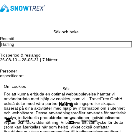
Sök och boka
Resmål
Tidsperiod & reslängd
26-08-10 – 28-05-31 | 7 Nätter
Personer
ospecificerat
Om cookies
Sök
För att kunna erbjuda en optimal webbupplevelse hämtar vi
användardata med hjälp av cookies, som vi – TravelTrex GmbH –
Hafling
också delar med våra partners. Användningsprofiler skapas
baserat på dina aktiviteter med hjälp av information om slutenhet
och webbläsare. Dessa användningsprofiler används för statistisk
analys, individuella produktrekommendationer, individualiserad
Översikt
Skidområde
reklam och räckviddsmätning. Vi behöver ditt samtycke för detta
(som kan återkallas när som helst), vilket också omfattar
överföring av vissa personuppgifter till tredjepartsleverantörer i