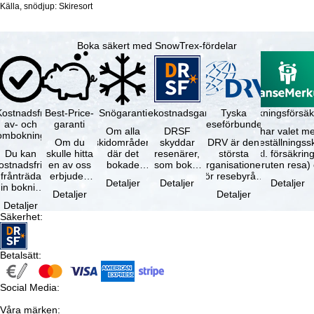
Källa, snödjup: Skiresort
Boka säkert med SnowTrex-fördelar
Kostnadsfri
Best-Price-
Snögaranti
Resekostnadsgaranti
Tyska
Avbokningsförsäk
av- och
garanti
reseförbundet
Om alla
DRSF
Du har valet me
ombokning
Om du
skidområden
skyddar
DRV är den
avbeställningss
Du kan
skulle hitta
där det
resenärer,
största
(inkl. försäkrin
ostnadsfritt
en av oss
bokade
som bokat
organisationen
avbruten resa)
frånträda
erbjuden
liftkortet
en
för resebyråer
…
Detaljer
Detaljer
Detaljer
in bokning
resa – med
gäller –
paketresa
och
Detaljer
Detaljer
inom 5
samma
skidområdets
eller
researrangörer
Detaljer
dagar efter
tillgång och
högsta …
förbundna
i Tyskland. …
Säkerhet
:
…
inkluderade
resetjänster
…
hos en …
Betalsätt
:
Social Media
:
Våra märken
: