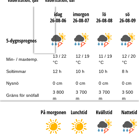
Väderstation, fjäll
Väderstation, dal
idag
imorgon
lö
sö
26-08-06
26-08-07
26-08-08
26-08-09
5-dygnsprognos
13 / 22
12 / 19
11 / 19
12 / 20
Min- / maxtemp.
°C
°C
°C
°C
Soltimmar
12 h
10 h
10 h
8 h
Nysnö
0 cm
0 cm
0 cm
0 cm
3 800
3 700
3 700
3 500
Gräns för snöfall
m
m
m
m
På morgonen
Lunchtid
Kvällstid
Nattetid