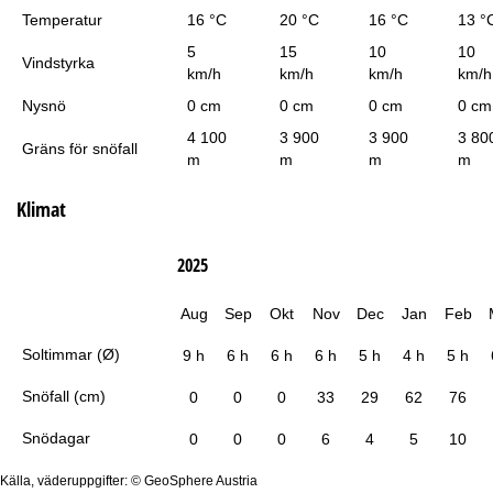
Temperatur
16 °C
20 °C
16 °C
13 °
5
15
10
10
Vindstyrka
km/h
km/h
km/h
km/h
Nysnö
0 cm
0 cm
0 cm
0 cm
4 100
3 900
3 900
3 80
Gräns för snöfall
m
m
m
m
Klimat
2025
Aug
Sep
Okt
Nov
Dec
Jan
Feb
Soltimmar (Ø)
9 h
6 h
6 h
6 h
5 h
4 h
5 h
Snöfall (cm)
0
0
0
33
29
62
76
Snödagar
0
0
0
6
4
5
10
Källa, väderuppgifter: © GeoSphere Austria