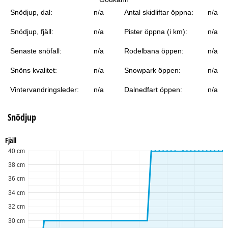
a
Snödjup, dal:
n/a
Antal skidliftar öppna:
n/a
Snödjup, fjäll:
n/a
Pister öppna (i km):
n/a
Senaste snöfall:
n/a
Rodelbana öppen:
n/a
Snöns kvalitet:
n/a
Snowpark öppen:
n/a
Vintervandringsleder:
n/a
Dalnedfart öppen:
n/a
Snödjup
Fjäll
40 cm
38 cm
36 cm
34 cm
32 cm
30 cm