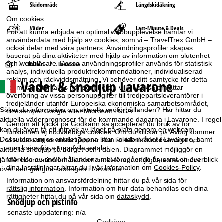
Skidområde
Längdskidåkning
Om cookies
Väder
Last-Minute & Deals
För att kunna erbjuda en optimal webbupplevelse hämtar vi
användardata med hjälp av cookies, som vi – TravelTrex GmbH –
också delar med våra partners. Användningsprofiler skapas
baserat på dina aktiviteter med hjälp av information om slutenhet
S
och webbläsare. Dessa användningsprofiler används för statistisk
Italien
Lavarone
analys, individuella produktrekommendationer, individualiserad
reklam och räckviddsmätning. Vi behöver ditt samtycke för detta
Väder & Snödjup Lavarone
t
(som kan återkallas när som helst), vilket också omfattar
överföring av vissa personuppgifter till tredjepartsleverantörer i
tredjeländer utanför Europeiska ekonomiska samarbetsområdet,
a
Söker du information om aktuella snöförhållanden? Här hittar du
till exempel Google eller Microsoft i USA.
aktuella väderprognoser för de kommande dagarna i Lavarone. I regel
Genom att klicka på
Godkänn
så accepterar du bruk av för
r
kan du även få ett intryck av läget på plats genom en webcam.
funktionen ej nödvändiga cookies. Om du klickar på
Avböj
kommer
Dessutom anges antalet öppna liftar i skidområdet i Lavarone, samt
vi endast att använda tjänster som är tekniskt nödvändiga och
t
som krävs för att uppfylla avtalet.
aktuella snödjup på berget och i dalen. Diagrammet möjliggör en
jämförelse av snöförhållandena mot föregående år, samt en överblick
Mer information om bruk av cookies och möjligheten av ändra
s
dina inställningar hittar du i vår information om
Cookies-Policy
.
över den gångna säsongen i Lavarone.
Information om ansvarsfördelning hittar du på vår sida för
i
rättslig information
. Information om hur data behandlas och dina
rättigheter hittar du på vår sida om
dataskydd
.
Snödjup och pistinfo
d
senaste uppdatering:
n/a
Godkänn