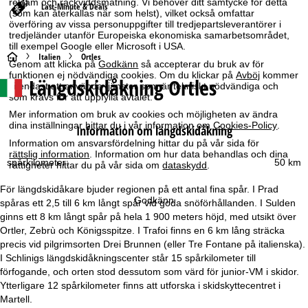
reklam och räckviddsmätning. Vi behöver ditt samtycke för detta
Last-Minute & Deals
(som kan återkallas när som helst), vilket också omfattar
överföring av vissa personuppgifter till tredjepartsleverantörer i
tredjeländer utanför Europeiska ekonomiska samarbetsområdet,
till exempel Google eller Microsoft i USA.
S
Italien
Ortles
Genom att klicka på
Godkänn
så accepterar du bruk av för
funktionen ej nödvändiga cookies. Om du klickar på
Avböj
kommer
Längdskidåkning Ortles
t
vi endast att använda tjänster som är tekniskt nödvändiga och
som krävs för att uppfylla avtalet.
a
Mer information om bruk av cookies och möjligheten av ändra
dina inställningar hittar du i vår information om
Cookies-Policy
.
Information om längdskidåkning
r
Information om ansvarsfördelning hittar du på vår sida för
rättslig information
. Information om hur data behandlas och dina
spårkilometer:
50 km
rättigheter hittar du på vår sida om
dataskydd
.
t
För längdskidåkare bjuder regionen på ett antal fina spår. I Prad
s
Godkänn
spåras ett 2,5 till 6 km långt spår vid goda snöförhållanden. I Sulden
ginns ett 8 km långt spår på hela 1 900 meters höjd, med utsikt över
i
Ortler, Zebrù och Königsspitze. I Trafoi finns en 6 km lång sträcka
precis vid pilgrimsorten Drei Brunnen (eller Tre Fontane på italienska).
d
I Schlinigs längdskidåkningscenter står 15 spårkilometer till
förfogande, och orten stod dessutom som värd för junior-VM i skidor.
a
Ytterligare 12 spårkilometer finns att utforska i skidskyttecentret i
Martell.