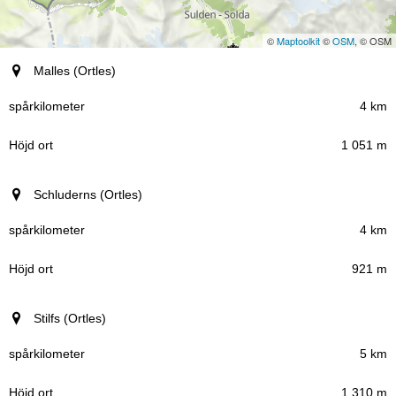
©
Maptoolkit
©
OSM
, © OSM
Ort (region)
Malles (Ortles)
spårkilometer
4 km
1 051 m
Höjd ort
Schluderns (Ortles)
4 km
921 m
Stilfs (Ortles)
5 km
1 310 m