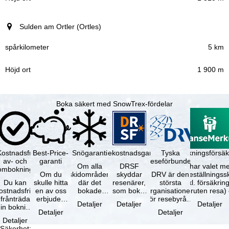
Sulden am Ortler (Ortles)
5 km
1 900 m
Boka säkert med SnowTrex-fördelar
Kostnadsfri
Best-Price-
Snögaranti
Resekostnadsgaranti
Tyska
Avbokningsförsäk
av- och
garanti
reseförbundet
Om alla
DRSF
Du har valet me
ombokning
Om du
skidområden
skyddar
DRV är den
avbeställningss
Du kan
skulle hitta
där det
resenärer,
största
(inkl. försäkrin
ostnadsfritt
en av oss
bokade
som bokat
organisationen
avbruten resa)
frånträda
erbjuden
liftkortet
en
för resebyråer
…
Detaljer
Detaljer
Detaljer
in bokning
resa – med
gäller –
paketresa
och
Detaljer
Detaljer
inom 5
samma
skidområdets
eller
researrangörer
Detaljer
dagar efter
tillgång och
högsta …
förbundna
i Tyskland. …
Säkerhet
: