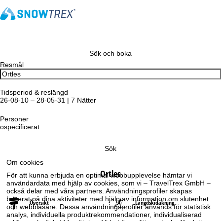
Sök och boka
Resmål
Tidsperiod & reslängd
26-08-10 – 28-05-31 | 7 Nätter
Personer
ospecificerat
Sök
Om cookies
Ortles
För att kunna erbjuda en optimal webbupplevelse hämtar vi
användardata med hjälp av cookies, som vi – TravelTrex GmbH –
också delar med våra partners. Användningsprofiler skapas
baserat på dina aktiviteter med hjälp av information om slutenhet
Översikt
Längdskidåkning
och webbläsare. Dessa användningsprofiler används för statistisk
analys, individuella produktrekommendationer, individualiserad