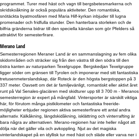
a
programmet. Turer med häst och vagn till bergsbetesmarkerna och
skridskoåkning är också populära aktiviteter. Den romantiska,
snötäckta byatmosfären med Maria Hilf-kyrkan inbjuder till lugna
promenader och fridfulla stunder. Den hanterbara storleken och de
bilfria gränderna bidrar till den speciella känslan som gör Pfelders så
attraktivt för semesterfirare.
Merano Land
Semesterregionen Meraner Land är en sammanslagning av fem olika
skidområden och sträcker sig från den västra till den södra till den
östra kanten av naturparken Texelgruppe. Bergskedjan Texelgruppe
ligger söder om gränsen till Tyrolen och imponerar med sitt fantastiska
tretusenmeterslandskap, där Roteck är den högsta bergstoppen på 3
337 meter. Oavsett om det är familjevänligt, romantiskt eller aktivt året
runt på Val Senales-glaciären med skidturer upp till 3 700 m - Meranos
semesterregion är expert på mångfald. Vintersporter är särskilt viktiga
här, för förutom många pistkilometer och fantastiska freeride-
möjligheter erbjuder regionen aktiva semesterfirare ett antal andra
alternativ. Kälkåkning, längdskidåkning, isklättring och vinterrafting är
bara några av alternativen. Merano-regionen har inte heller något att
dölja när det gäller vila och avkoppling. Njut av det magiska
vinterlandskapet på en idyllisk tur med häst och släde eller varva ner i