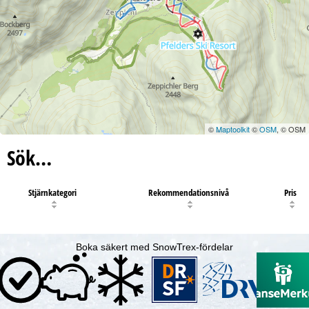
©
Maptoolkit
©
OSM
, © OSM
Sök…
Stjärnkategori
Rekommendationsnivå
Pris
Boka säkert med SnowTrex-fördelar