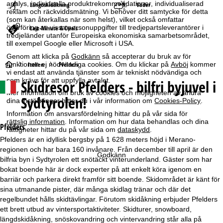
analys, individuella produktrekommendationer, individualiserad
Längdskidåkning
Väder
reklam och räckviddsmätning. Vi behöver ditt samtycke för detta
(som kan återkallas när som helst), vilket också omfattar
överföring av vissa personuppgifter till tredjepartsleverantörer i
Last-Minute & Deals
tredjeländer utanför Europeiska ekonomiska samarbetsområdet,
till exempel Google eller Microsoft i USA.
Genom att klicka på
Godkänn
så accepterar du bruk av för
S
Italien
Pfelders
funktionen ej nödvändiga cookies. Om du klickar på
Avböj
kommer
vi endast att använda tjänster som är tekniskt nödvändiga och
som krävs för att uppfylla avtalet.
Skidresor
Pfelders - bilfri byjuvel i
t
Mer information om bruk av cookies och möjligheten av ändra
Sydtyrolen!
dina inställningar hittar du i vår information om
Cookies-Policy
.
a
Information om ansvarsfördelning hittar du på vår sida för
rättslig information
. Information om hur data behandlas och dina
r
Pfelders
rättigheter hittar du på vår sida om
dataskydd
.
Pfelders är en idyllisk bergsby på 1 628 meters höjd i Merano-
t
regionen och har bara 160 invånare. Från december till april är den
Godkänn
bilfria byn i Sydtyrolen ett snötäckt vinterunderland. Gäster som har
s
bokat boende här är dock experter på att enkelt köra igenom en
barriär och parkera direkt framför sitt boende. Skidområdet är känt för
i
sina utmanande pister, där många skidlag tränar och där det
regelbundet hålls skidtävlingar. Förutom skidåkning erbjuder Pfelders
d
ett brett utbud av vintersportaktiviteter. Skidturer, snowboard,
längdskidåkning, snöskovandring och vintervandring står alla på