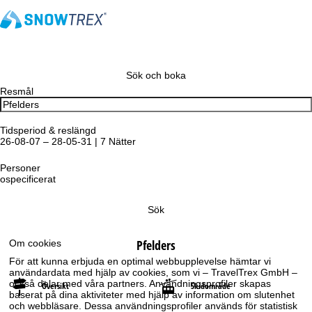
Sök och boka
Resmål
Tidsperiod & reslängd
26-08-07 – 28-05-31 | 7 Nätter
Personer
ospecificerat
Sök
Pfelders
Om cookies
För att kunna erbjuda en optimal webbupplevelse hämtar vi
användardata med hjälp av cookies, som vi – TravelTrex GmbH –
också delar med våra partners. Användningsprofiler skapas
Översikt
Skidområde
baserat på dina aktiviteter med hjälp av information om slutenhet
och webbläsare. Dessa användningsprofiler används för statistisk