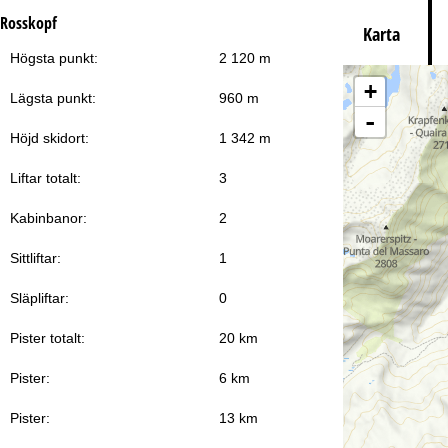
Rosskopf
Karta
Högsta punkt:
2 120 m
Ti
+
Lägsta punkt:
960 m
-
Höjd skidort:
1 342 m
Liftar totalt:
3
Kabinbanor:
2
Sittliftar:
1
Släpliftar:
0
Pister totalt:
20 km
Pister:
6 km
Pister:
13 km