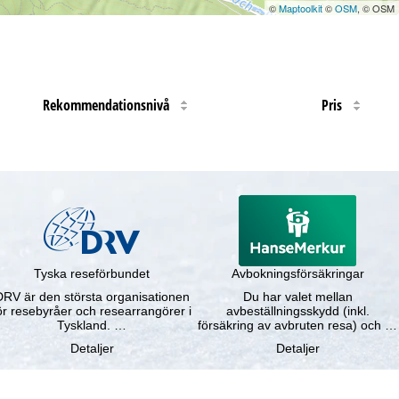
©
Maptoolkit
©
OSM
, © OSM
Rekommendationsnivå
Pris
Tyska reseförbundet
Avbokningsförsäkringar
DRV är den största organisationen
Du har valet mellan
ör resebyråer och researrangörer i
avbeställningsskydd (inkl.
Tyskland. …
försäkring av avbruten resa) och …
Detaljer
Detaljer