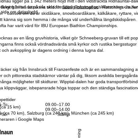
dnau ligger på 1 342 meters höjd mitt i den vidsträckta Ridnauntal-d
elning hittar du på vår sida för
rättslig information
. Information om hu
te långt från två attraktiva skidområden: Rosskopf och Ratschings-Jaufen
år sida om
dataskydd
.
er - oavsett om du är skidåkare, snowboardåkare, kälkåkare, ryttare, vin
t känna sig som hemma i de många väl underhållna längdskidspåren. H
ofta har varit värd för IBU European Biathlon Championships.
knas av en lång gruvhistoria, vilket gör Schneeberg-gruvan till ett popu
ngarna finns också vördnadsvärda små kyrkor och rustika bergsstugor so
rt och avkoppling är dagens ordning i denna lugna dal.
räcker sig från Innsbruck till Franzenfeste och är en sammanslagning 
der och pittoreska stadskärnor väntar på dig, liksom avskilda bergsgå
ånga möjligheter till skidturer. Wipptal-dalen har goda transportförbi
a klippväggar, isbepansrade höga toppar och den ständiga fascinatione
pettider
-To:
09.00–17.00
 (ca 15 km)
:
09.00–14.00
ck (ca 70 km), Salzburg (ca 240 km), München (ca 245 km)
-Sö:
Stängt
neraren i
Google Maps
dnaun