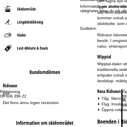
Den lugna byn Ri
Information om ansvarsförd
ligger därför in
Skidområde
t
rättigheter hittar du på v
alla dess aspekt
kommer också at
Längdskidåkning
s
skidskytte, som 
Godkänn
i
Väder
Ridnaun kännetec
besök. I omgivni
d
natur, vinterspo
Last-Minute & Deals
Wipptal
a
Wipptal-dalen st
traditionella se
Kundomdömen
erbjuder också m
landskap: mäktig
Ridnaun
Resa Ridnaun
Rådgivning
Öp
NY!
08-506 396 22
Må
Tåg: Sterzing
Fr
Det finns ännu ingen recension.
Flyg: Innsbru
Lö
Öppna ruttpla
Boenden i Ri
Information om skidområdet