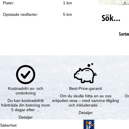
Pister:
1 km
Sök…
Opistade nedfarter:
5 km
Sorter
Kostnadsfri av- och
Best-Price-garanti
ombokning
Om du skulle hitta en av oss
Om
Du kan kostnadsfritt
erbjuden resa – med samma tillgång
frånträda din bokning inom
och inkluderade …
5 dagar efter …
Detaljer
Detaljer
Säkerhet
: