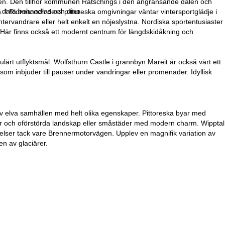
alen. Den tillhör kommunen Ratschings i den angränsande dalen och
r data behandlas och dina
. I Ridnau och dess pittoreska omgivningar väntar vintersportglädje i
tervandrare eller helt enkelt en nöjeslystna. Nordiska sportentusiaster
är finns också ett modernt centrum för längdskidåkning och
lärt utflyktsmål. Wolfsthurn Castle i grannbyn Mareit är också värt ett
m inbjuder till pauser under vandringar eller promenader. Idyllisk
av elva samhällen med helt olika egenskaper. Pittoreska byar med
rdar och oförstörda landskap eller småstäder med modern charm. Wipptal
ndelser tack vare Brennermotorvägen. Upplev en magnifik variation av
n av glaciärer.