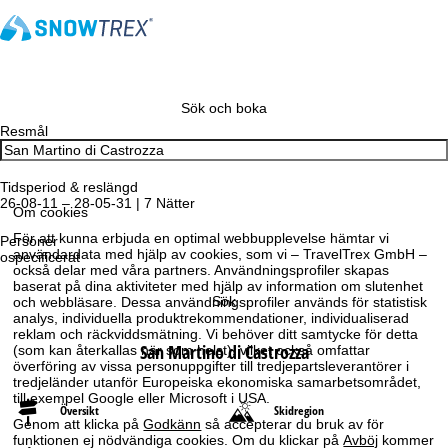
Sök och boka
Resmål
Tidsperiod & reslängd
26-08-11 – 28-05-31 | 7 Nätter
Om cookies
För att kunna erbjuda en optimal webbupplevelse hämtar vi
Personer
användardata med hjälp av cookies, som vi – TravelTrex GmbH –
ospecificerat
också delar med våra partners. Användningsprofiler skapas
baserat på dina aktiviteter med hjälp av information om slutenhet
Sök
och webbläsare. Dessa användningsprofiler används för statistisk
analys, individuella produktrekommendationer, individualiserad
reklam och räckviddsmätning. Vi behöver ditt samtycke för detta
San Martino di Castrozza
(som kan återkallas när som helst), vilket också omfattar
överföring av vissa personuppgifter till tredjepartsleverantörer i
tredjeländer utanför Europeiska ekonomiska samarbetsområdet,
till exempel Google eller Microsoft i USA.
Översikt
Skidregion
Genom att klicka på
Godkänn
så accepterar du bruk av för
funktionen ej nödvändiga cookies. Om du klickar på
Avböj
kommer