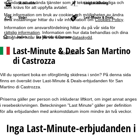
vi endast att använda tjänster som är tekniskt nödvändiga och
Skidområde
Längdskidåkning
som krävs för att uppfylla avtalet.
Mer information om bruk av cookies och möjligheten av ändra
Väder
Last-Minute & Deals
dina inställningar hittar du i vår information om
Cookies-Policy
.
Information om ansvarsfördelning hittar du på vår sida för
rättslig information
. Information om hur data behandlas och dina
S
Italien
San Martino di Castrozza
rättigheter hittar du på vår sida om
dataskydd
.
Last-Minute & Deals San Martino
t
Godkänn
di Castrozza
a
r
Vill du spontant boka en oförglömlig skidresa i snön? På denna sida
finns en översikt över Last-Minute & Deals-erbjudanden för San
t
Martino di Castrozza.
Priserna gäller per person och inkluderar liftkort, om inget annat anges
s
i resebeskrivningen. Beteckningen "Last Minute" gäller per definition
för alla erbjudanden med ankomstdatum inom mindre än två veckor.
i
Inga Last-Minute-erbjudanden i
d
a