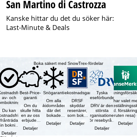
San Martino di Castrozza
Kanske hittar du det du söker här:
Last-Minute & Deals
Boka säkert med SnowTrex-fördelar
Kostnadsfri
Best-Price-
Snögaranti
Resekostnadsgaranti
Tyska
Avbokningsförsäk
av- och
garanti
reseförbundet
Om alla
DRSF
Du har valet me
ombokning
Om du
skidområden
skyddar
DRV är den
avbeställningss
Du kan
skulle hitta
där det
resenärer,
största
(inkl. försäkrin
ostnadsfritt
en av oss
bokade
som bokat
organisationen
avbruten resa)
frånträda
erbjuden
liftkortet
en
för resebyråer
…
Detaljer
Detaljer
Detaljer
in bokning
resa – med
gäller –
paketresa
och
Detaljer
Detaljer
inom 5
samma
skidområdets
eller
researrangörer
Detaljer
dagar efter
tillgång och
högsta …
förbundna
i Tyskland. …