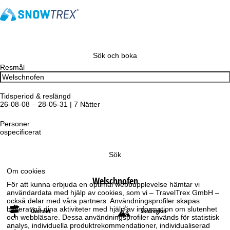
Sök och boka
Resmål
Tidsperiod & reslängd
26-08-08 – 28-05-31 | 7 Nätter
Personer
ospecificerat
Sök
Om cookies
Welschnofen
För att kunna erbjuda en optimal webbupplevelse hämtar vi
användardata med hjälp av cookies, som vi – TravelTrex GmbH –
också delar med våra partners. Användningsprofiler skapas
baserat på dina aktiviteter med hjälp av information om slutenhet
Översikt
Skidregion
och webbläsare. Dessa användningsprofiler används för statistisk
analys, individuella produktrekommendationer, individualiserad