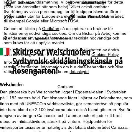
reklam och räckviddsmätning. Vi behöver ditt samtycke för detta
Skidområde
Längdskidåkning
(som kan återkallas när som helst), vilket också omfattar
överföring av vissa personuppgifter till tredjepartsleverantörer i
tredjeländer utanför Europeiska ekonomiska samarbetsområdet,
Väder
Last-Minute & Deals
till exempel Google eller Microsoft i USA.
Genom att klicka på
Godkänn
så accepterar du bruk av för
funktionen ej nödvändiga cookies. Om du klickar på
Avböj
kommer
S
vi endast att använda tjänster som är tekniskt nödvändiga och
Italien
Eggental
Welschnofen
som krävs för att uppfylla avtalet.
Skidresor
Welschnofen -
t
Mer information om bruk av cookies och möjligheten av ändra
dina inställningar hittar du i vår information om
Cookies-Policy
.
Sydtyrolsk skidåkningskänsla på
a
Information om ansvarsfördelning hittar du på vår sida för
Rosengarten!
rättslig information
. Information om hur data behandlas och dina
rättigheter hittar du på vår sida om
dataskydd
.
r
Welschnofen
t
Godkänn
Den pittoreska byn Welschnofen ligger i Eggental-dalen i Sydtyrolen
på 1 182 meters höjd. Det hisnande läget i hjärtat av Dolomiterna, som
s
finns med på UNESCO:s världsarvslista, gör semesterbyn så populär
inte bara bland de 2 100 invånarna utan också bland gästerna. Byn är
i
omgiven av bergen Catinaccio och Latemar och erbjuder ett brett
utbud av fritidsaktiviteter, särskilt på vintern. Höjdpunkten för
d
vintersportentusiaster är naturligtvis det lokala skidområdet Carezza.