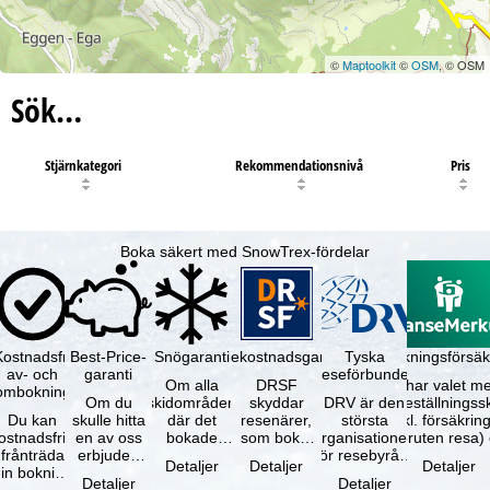
©
Maptoolkit
©
OSM
, © OSM
Sök…
Stjärnkategori
Rekommendationsnivå
Pris
Boka säkert med SnowTrex-fördelar
Kostnadsfri
Best-Price-
Snögaranti
Resekostnadsgaranti
Tyska
Avbokningsförsäk
av- och
garanti
reseförbundet
Om alla
DRSF
Du har valet me
ombokning
Om du
skidområden
skyddar
DRV är den
avbeställningss
Du kan
skulle hitta
där det
resenärer,
största
(inkl. försäkrin
ostnadsfritt
en av oss
bokade
som bokat
organisationen
avbruten resa)
frånträda
erbjuden
liftkortet
en
för resebyråer
…
Detaljer
Detaljer
Detaljer
in bokning
resa – med
gäller –
paketresa
och
Detaljer
Detaljer