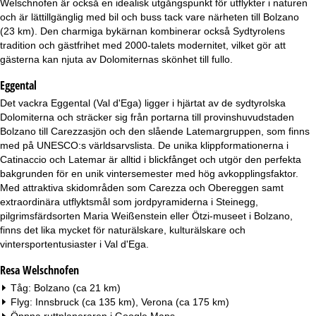
Welschnofen är också en idealisk utgångspunkt för utflykter i naturen
a
och är lättillgänglig med bil och buss tack vare närheten till Bolzano
(23 km). Den charmiga bykärnan kombinerar också Sydtyrolens
tradition och gästfrihet med 2000-talets modernitet, vilket gör att
gästerna kan njuta av Dolomiternas skönhet till fullo.
Eggental
Det vackra Eggental (Val d'Ega) ligger i hjärtat av de sydtyrolska
Dolomiterna och sträcker sig från portarna till provinshuvudstaden
Bolzano till Carezzasjön och den slående Latemargruppen, som finns
med på UNESCO:s världsarvslista. De unika klippformationerna i
Catinaccio och Latemar är alltid i blickfånget och utgör den perfekta
bakgrunden för en unik vintersemester med hög avkopplingsfaktor.
Med attraktiva skidområden som Carezza och Obereggen samt
extraordinära utflyktsmål som jordpyramiderna i Steinegg,
pilgrimsfärdsorten Maria Weißenstein eller Ötzi-museet i Bolzano,
finns det lika mycket för naturälskare, kulturälskare och
vintersportentusiaster i Val d'Ega.
Resa Welschnofen
Tåg: Bolzano (ca 21 km)
Flyg: Innsbruck (ca 135 km), Verona (ca 175 km)
Öppna ruttplaneraren i
Google Maps