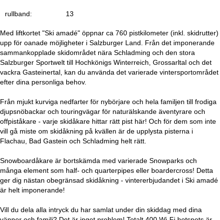
rullband:
13
Med liftkortet "Ski amadé" öppnar ca 760 pistkilometer (inkl. skidrutter)
upp för oanade möjligheter i Salzburger Land. Från det imponerande
sammankopplade skidområdet nära Schladming och den stora
Salzburger Sportwelt till Hochkönigs Winterreich, Grossarltal och det
vackra Gasteinertal, kan du använda det varierade vintersportområdet
efter dina personliga behov.
Från mjukt kurviga nedfarter för nybörjare och hela familjen till frodiga
djupsnöbackar och touringvägar för naturälskande äventyrare och
offpiståkare - varje skidåkare hittar rätt pist här! Och för dem som inte
vill gå miste om skidåkning på kvällen är de upplysta pisterna i
Flachau, Bad Gastein och Schladming helt rätt.
Snowboardåkare är bortskämda med varierade Snowparks och
många element som half- och quarterpipes eller boardercross! Detta
ger dig nästan obegränsad skidåkning - vintererbjudandet i Ski amadé
är helt imponerande!
Vill du dela alla intryck du har samlat under din skiddag med dina
vänner och familj? Det är inget problem! Totalt 400 Wi-Fi hotspots är