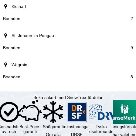
Kleinarl
2
St. Johann im Pongau
9
Wagrain
8
Boka säkert med SnowTrex-fördelar
Kostnadsfri
Best-Price-
Snögaranti
Resekostnadsgaranti
Tyska
Avbokningsförsäk
av- och
garanti
reseförbundet
Om alla
DRSF
Du har valet me