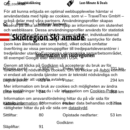
Längdskidåkning
Last-Minute & Deals
Om cookies
För att kunna erbjuda en optimal webbupplevelse hämtar vi
användardata med hjälp av cookies, som vi – TravelTrex GmbH –
också delar med våra partners. Användningsprofiler skapas
S
Österrike
Salzburger Sportwelt
baserat på dina aktiviteter med hjälp av information om slutenhet
och webbläsare. Dessa användningsprofiler används för statistisk
Skidregion Ski amadé
analys, individuella produktrekommendationer, individualiserad
t
reklam och räckviddsmätning. Vi behöver ditt samtycke för detta
(som kan återkallas när som helst), vilket också omfattar
a
överföring av vissa personuppgifter till tredjepartsleverantörer i
tredjeländer utanför Europeiska ekonomiska samarbetsområdet,
Information om skidregionen
till exempel Google eller Microsoft i USA.
r
Genom att klicka på
Godkänn
så accepterar du bruk av för
Högsta punkt:
2 650 m
Pister totalt:
701 km
funktionen ej nödvändiga cookies. Om du klickar på
Avböj
kommer
t
vi endast att använda tjänster som är tekniskt nödvändiga och
som krävs för att uppfylla avtalet.
Lägsta punkt:
728 m
Pister:
294 km
s
Mer information om bruk av cookies och möjligheten av ändra
dina inställningar hittar du i vår information om
Cookies-Policy
.
Liftar totalt:
244
Pister:
350 km
i
Information om ansvarsfördelning hittar du på vår sida för
rättslig information
. Information om hur data behandlas och dina
Kabinbanor:
60
Pister:
57 km
d
rättigheter hittar du på vår sida om
dataskydd
.
Sittliftar:
80
Opistade nedfarter:
53 km
a
Godkänn
Släpliftar:
91