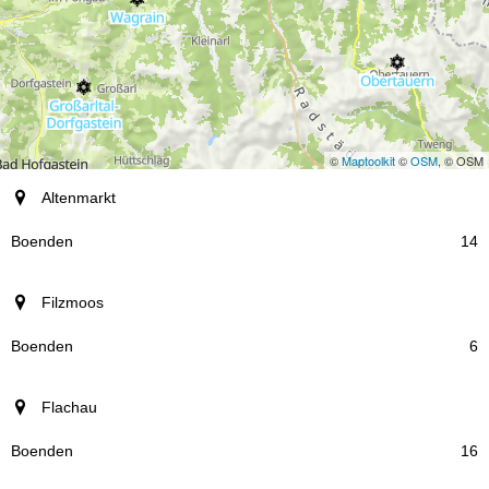
©
Maptoolkit
©
OSM
, © OSM
ort
Altenmarkt
Boenden
14
Filzmoos
6
Flachau
16