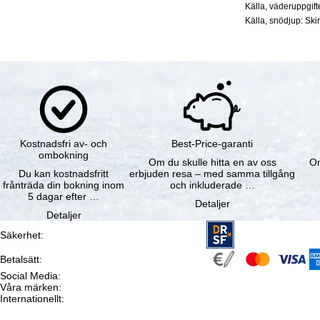
Källa, väderuppgif
Källa, snödjup: Ski
Kostnadsfri av- och
Best-Price-garanti
ombokning
Om du skulle hitta en av oss
Om
Du kan kostnadsfritt
erbjuden resa – med samma tillgång
frånträda din bokning inom
och inkluderade …
5 dagar efter …
Detaljer
Detaljer
Säkerhet
:
Betalsätt
:
Social Media
:
Våra märken
:
Internationellt
: