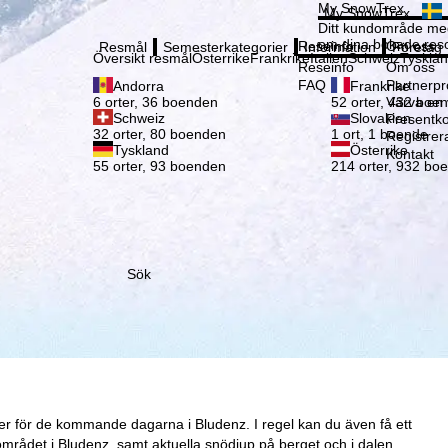
Vänli
My SnowTrex
My SnowTrex
Registrering
Ditt kundområde med
om dina bokade reso
Reseinfo
Om oss
Resmål
Semesterkategorier
Information
Företag
Översikt resmål
Österrike
Frankrike
Italien
Schweiz
Tyskla
Reseinfo
Om oss
FAQ
Partnerp
Andorra
Frankrike
Värva en
6 orter, 36 boenden
52 orter, 432 boe
Schweiz
Slovakien
Presentko
32 orter, 80 boenden
1 ort, 1 boende
Registrer
Tyskland
Österrike
Kontakt
55 orter, 93 boenden
214 orter, 932 bo
Sök
er för de kommande dagarna i Bludenz. I regel kan du även få ett
mrådet i Bludenz, samt aktuella snödjup på berget och i dalen.