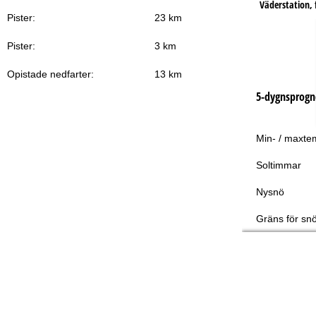
Väderstation, f
Pister:
23 km
Pister:
3 km
Opistade nedfarter:
13 km
5-dygnsprogn
Min- / maxte
Soltimmar
Nysnö
Gräns för snö