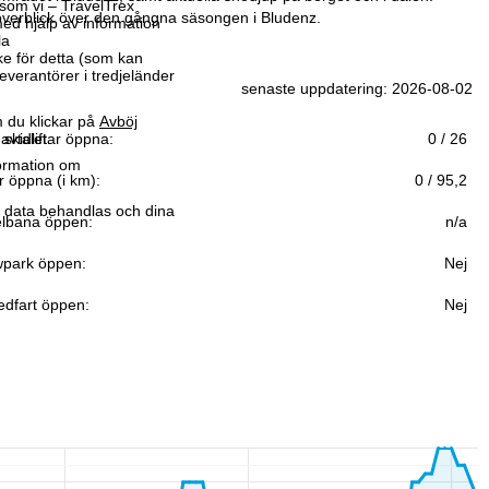
som vi – TravelTrex
överblick över den gångna säsongen i Bludenz.
ed hjälp av information
la
ke för detta (som kan
leverantörer i tredjeländer
senaste uppdatering: 2026-08-02
 du klickar på
Avböj
avtalet.
 skidliftar öppna:
0 / 26
formation om
r öppna (i km):
0 / 95,2
r data behandlas och dina
lbana öppen:
n/a
park öppen:
Nej
edfart öppen:
Nej