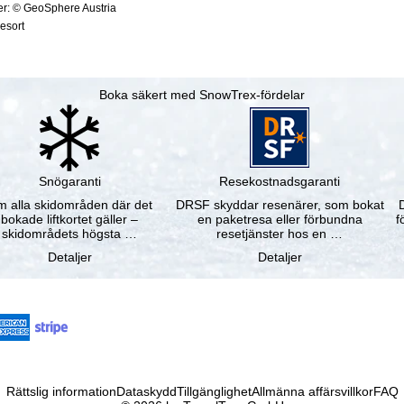
ter: © GeoSphere Austria
resort
Boka säkert med SnowTrex-fördelar
Snögaranti
Resekostnadsgaranti
 alla skidområden där det
DRSF skyddar resenärer, som bokat
bokade liftkortet gäller –
en paketresa eller förbundna
f
skidområdets högsta …
resetjänster hos en …
Detaljer
Detaljer
Rättslig information
Dataskydd
Tillgänglighet
Allmänna affärsvillkor
FAQ