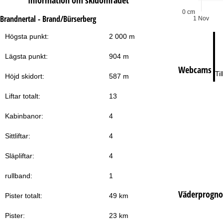
Information om skidområdet
Lö
0 cm
Brandnertal - Brand/Bürserberg
1 Nov
Högsta punkt:
2 000 m
Lägsta punkt:
904 m
Webcams
Ti
Höjd skidort:
587 m
Liftar totalt:
13
Kabinbanor:
4
Sittliftar:
4
Släpliftar:
4
rullband:
1
Väderprogno
Pister totalt:
49 km
Pister:
23 km