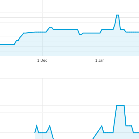
1 Dec
1 Jan
pettider
-To:
09.00–17.00
:
09.00–14.00