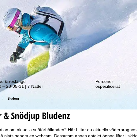
tt erbjudande!
od & reslängd
Personer
 – 28-05-31 | 7 Nätter
ospecificerat
Bludenz
r & Snödjup Bludenz
tion om aktuella snöförhållanden? Här hittar du aktuella väderprognos
 på plats genom en webcam. Dessutom anges antalet öppna liftar i skido