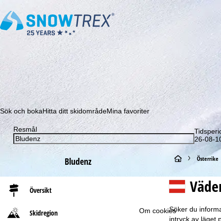
Prenumerera på vårt nyhetsbrev och missa aldrig e
Sök och boka
Hitta ditt skidområde
Mina favoriter
Resmål
Tidsperi
26-08-10
S
Österrike
Bludenz
t
Väde
Översikt
a
Söker du informa
Om cookies
Skidregion
r
intryck av läget