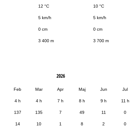
12 °C
10 °C
5 km/h
5 km/h
0 cm
0 cm
3 400 m
3 700 m
2026
Feb
Mar
Apr
Maj
Jun
Jul
4 h
4 h
7 h
8 h
9 h
11 h
137
135
7
49
11
0
14
10
1
8
2
0