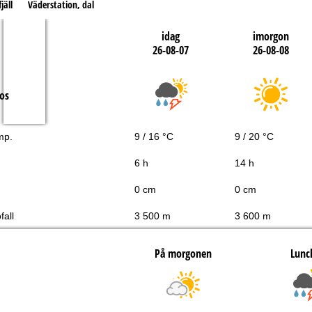
jäll
Väderstation, dal
idag
imorgon
26-08-07
26-08-08
os
mp.
9 / 16 °C
9 / 20 °C
6 h
14 h
0 cm
0 cm
fall
3 500 m
3 600 m
På morgonen
Lunc