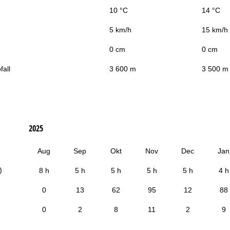
10 °C
14 °C
5 km/h
15 km/h
0 cm
0 cm
fall
3 600 m
3 500 m
2025
Aug
Sep
Okt
Nov
Dec
Jan
)
8 h
5 h
5 h
5 h
5 h
4 h
0
13
62
95
12
88
0
2
8
11
2
9