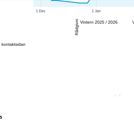
-Sö:
Stängt
1 Dec
1 Jan
Rådgivning
Vintern 2025 / 2026
ll kontaktsidan
s