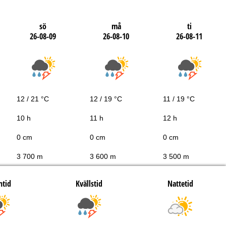
sö
må
ti
26-08-09
26-08-10
26-08-11
12 / 21 °C
12 / 19 °C
11 / 19 °C
10 h
11 h
12 h
0 cm
0 cm
0 cm
3 700 m
3 600 m
3 500 m
htid
Kvällstid
Nattetid