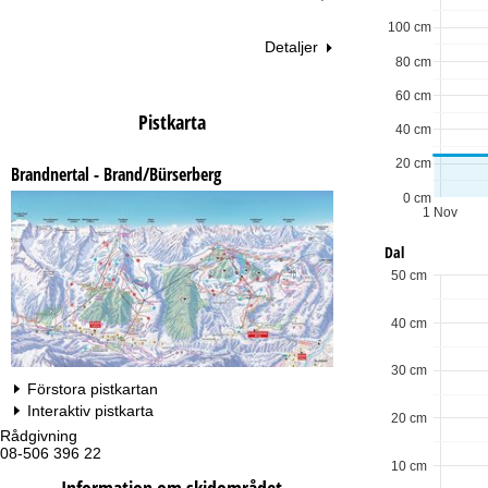
100 cm
Detaljer
80 cm
60 cm
Pistkarta
40 cm
20 cm
Brandnertal - Brand/Bürserberg
0 cm
1 Nov
Dal
50 cm
40 cm
30 cm
Förstora pistkartan
Interaktiv pistkarta
20 cm
Rådgivning
Öp
08-506 396 22
Må
10 cm
Fr