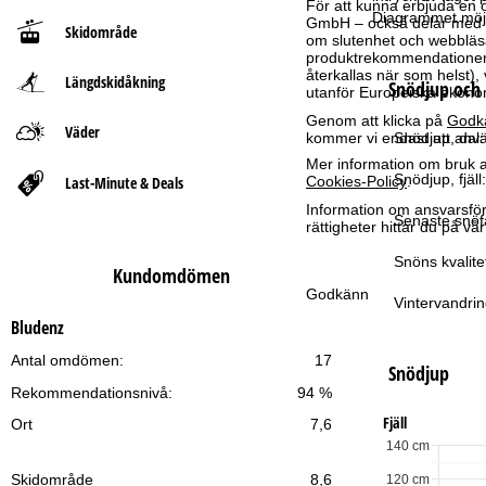
För att kunna erbjuda en 
Diagrammet möjl
GmbH – också delar med vå
Skidområde
t
om slutenhet och webbläsar
produktrekommendationer, 
återkallas när som helst), 
Längdskidåkning
s
Snödjup och 
utanför Europeiska ekonom
Genom att klicka på
Godk
i
Väder
kommer vi endast att använ
Snödjup, dal:
Mer information om bruk av
d
Snödjup, fjäll:
Last-Minute & Deals
Cookies-Policy
.
Information om ansvarsförd
a
Senaste snöfa
rättigheter hittar du på v
Snöns kvalite
Kundomdömen
Godkänn
Vintervandrin
Bludenz
Antal omdömen:
17
Snödjup
Rekommendationsnivå:
94 %
Fjäll
Ort
7,6
140 cm
Skidområde
8,6
120 cm