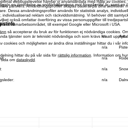
optimal webbupplevelse hämtar vi användardata med hjälp av cookies, 
iggör en jämförelse av snöförhållandena mot föregående år, samt en 
ra partners. Användningsprofiler skapas baserat på dina aktiviteter m
e. Dessa användningsprofiler används för statistisk analys, individuel
individualiserad reklam och räckviddsmätning. Vi behöver ditt samtyc
vilket också omfattar överföring av vissa personuppgifter till tredjeparts
pistinfo
iska samarbetsområdet, till exempel Google eller Microsoft i USA.
änn
så accepterar du bruk av för funktionen ej nödvändiga cookies. Om
da tjänster som är tekniskt nödvändiga och som krävs för att uppfylla 
n/a
Antal
 cookies och möjligheten av ändra dina inställningar hittar du i vår in
n/a
Piste
elning hittar du på vår sida för
rättslig information
. Information om hu
ll:
n/a
Rode
år sida om
dataskydd
.
t:
n/a
Snow
gsleder:
n/a
Daln