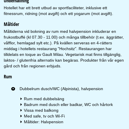
Underhållning
Hotellet har ett brett utbud av sportfaciliteter, inklusive ett
fitnessrum, ridning (mot avgift) och ett yogarum (mot avgift).
Måltider
Måltiderna vid bokning av rum med halvpension inkluderar en
frukostbuffé (kl 07.30 - 11.00) och många tillbehör (t.ex. äggrätter,
våfflor, hemlagad sylt etc.). På kvällen serveras en 4-rätters
middag i hotellets restaurang "Hochsitz". Restaurangen har
tilldelats en toque av Gault Milau. Vegetarisk mat finns tillgänglig,
laktos- / glutenfria alternativ kan begäras. Produkter från vår egen
gård och från regionen erbjuds.
Rum
Dubbelrum dusch/WC (Alpinista), halvpension
Rum med dubbelsäng
Badrum med dusch eller badkar, WC och hårtork
Vissa med balkong
Med safe, tv och Wi-Fi
Måltider: Halvpension