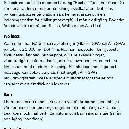
frukostrum, hotellets egen restaurang "Hochsitz" och hotellbar. Du
kan förvara din vintersportutrustning i skidkällaren. Det finns
parkeringsplatser på plats, en parkeringsgarage och en
laddningsstation för elbilar (mot avgift) - i mån av tillgång. Boendet
är indelat i tre områden: Scesa, Walliser och Alte Post.
Wellness
Walliserhof har två wellnessavdelningar (Glacier SPA och Alm SPA)
på totalt ca 1 000 m². Det finns två inomhuspooler, familjebastu,
finsk bastu, ångbad, bubbelpool, olika relaxavdelningar,
vinterträdgård, infraröd kabin, asiatiskt svettbad, te-bar och ett
fitnessrum med modern utrustning. Skönhetsbehandlingar och
massage kan bokas på plats (mot avgift). Alm SPA i
huvudbyggnaden Scesa är speciellt utformat för familjer och
erbjuder även simdäck och leksaker.
Barn
I barn- och miniklubben "Never grow up" får barnen snabbt nya
vänner under barnomsorgsprogrammet med många aktiviteter,
t.ex. konst och hantverk. Barnstolar och barnsängar ingår (i mån
av tillgång i förfrågan).