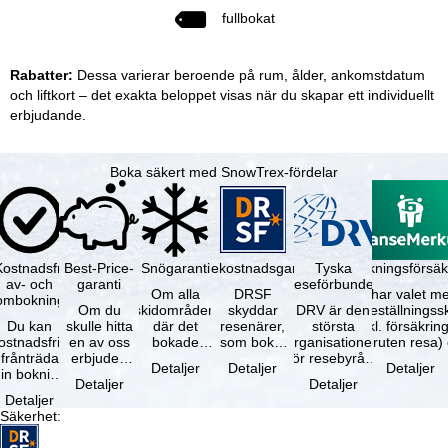
fullbokat
Rabatter:
Dessa varierar beroende på rum, ålder, ankomstdatum
och liftkort – det exakta beloppet visas när du skapar ett individuellt
erbjudande.
Boka säkert med SnowTrex-fördelar
Kostnadsfri
Best-Price-
Snögaranti
Resekostnadsgaranti
Tyska
Avbokningsförsäk
av- och
garanti
reseförbundet
Om alla
DRSF
Du har valet me
ombokning
Om du
skidområden
skyddar
DRV är den
avbeställningss
Du kan
skulle hitta
där det
resenärer,
största
(inkl. försäkrin
ostnadsfritt
en av oss
bokade
som bokat
organisationen
avbruten resa)
frånträda
erbjuden
liftkortet
en
för resebyråer
…
Detaljer
Detaljer
Detaljer
in bokning
resa – med
gäller –
paketresa
och
Detaljer
Detaljer
inom 5
samma
skidområdets
eller
researrangörer
Detaljer
dagar efter
tillgång och
högsta …
förbundna
i Tyskland. …
Säkerhet
:
…
inkluderade
resetjänster
…
hos en …