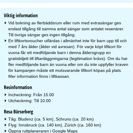
Viktig information
Vid bokning av flerbäddsrum eller rum med extrasängar ges
endast tillgång till samma antal sängar som antalet resenärer.
Till övriga sängar ges ingen tillgång.
En liftkortsvoucher utfärdas i allmänhet inte för barn upp till och
med 7 års ålder (ålder vid avresan). För varje köpt liftkort för
vuxna får ett medföljande barn i denna åldersgrupp en
gratisbiljett till liftanläggningarna (legitimation krävs). Om du har
fler medföljande barn än vuxna eller om du inte uppfyller kraven
för kampanjen måste ett motsvarande liftkort köpas på plats.
Mer information finns i liftkassan.
Resinformation
Incheckning: Från 15.00
Utcheckning: Till 10.00
Resa Bürserberg
Tåg: Bludenz (ca. 5 km), Schruns (ca. 20 km)
Flyg: Innsbruck (ca. 140 km), Zürich (ca. 160 km)
Öppna ruttplaneraren i
Google Maps