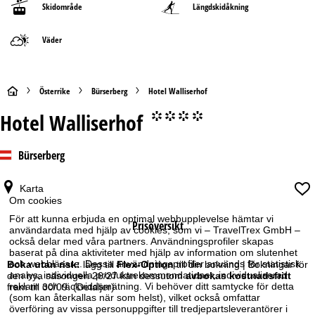
Skidområde
Längdskidåkning
Väder
S
Österrike
Bürserberg
Hotel Walliserhof
Hotel Walliserhof
°°°°
t
a
Bürserberg
r
Karta
Om cookies
t
För att kunna erbjuda en optimal webbupplevelse hämtar vi
Prisöversikt
användardata med hjälp av cookies, som vi – TravelTrex GmbH –
s
också delar med våra partners. Användningsprofiler skapas
baserat på dina aktiviteter med hjälp av information om slutenhet
i
och webbläsare. Dessa användningsprofiler används för statistisk
Boka utan risk:
lägg till
Flex-Option
till din bokning | Bokningar för
analys, individuella produktrekommendationer, individualiserad
den nya säsongen 26/27 kan dessutom
avbokas kostnadsfritt
reklam och räckviddsmätning. Vi behöver ditt samtycke för detta
fram till 30/09.
(Detaljer)
d
(som kan återkallas när som helst), vilket också omfattar
överföring av vissa personuppgifter till tredjepartsleverantörer i