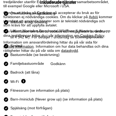
Inkluderade tjänster
tredjeländer utanför Europeiska ekonomiska samarbetsområdet,
a
till exempel Google eller Microsoft i USA.
Genom att klicka på
Godkänn
så accepterar du bruk av för
Övernattning enligt bokning
funktionen ej nödvändiga cookies. Om du klickar på
Avböj
kommer
vi endast att använda tjänster som är tekniskt nödvändiga och
Måltider enligt bokning
som krävs för att uppfylla avtalet.
Liftkort Montafon Brandnertal WildPass
(Liftkortets värde upp
Mer information om bruk av cookies och möjligheten av ändra
dina inställningar hittar du i vår information om
Cookies-Policy
.
till 4 342 kr). För detaljer / undantag se bokningsprocess.
Information om ansvarsfördelning hittar du på vår sida för
Simhall
rättslig information
. Information om hur data behandlas och dina
rättigheter hittar du på vår sida om
dataskydd
.
Bastuområde (se beskrivning)
Familjebastuområde
Godkänn
Badrock (att låna)
Wi-Fi
Fitnessrum (se information på plats)
Barn-/miniclub (Never grow up) (se information på plats)
Spjälsäng (mot förfrågan)