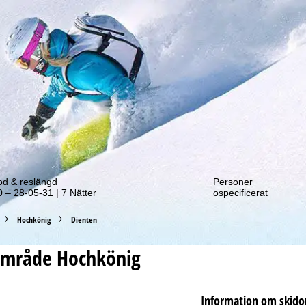
tt erbjudande!
od & reslängd
Personer
 – 28-05-31 | 7 Nätter
ospecificerat
Hochkönig
Dienten
område
Hochkönig
Information om skid