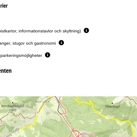
rier
pistkartor, informationstavlor och skyltning)
anger, stugor och gastronomi
parkeringsmöjligheter
enten