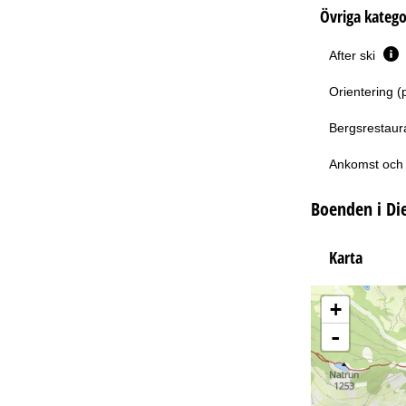
Övriga katego
After ski
Orientering (
Bergsrestaur
Ankomst och 
Boenden i Di
Karta
+
-