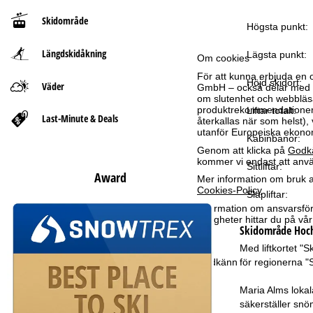
Skidområde
t
Högsta punkt:
Längdskidåkning
s
Lägsta punkt:
Om cookies
För att kunna erbjuda en 
i
Höjd skidort:
Väder
GmbH – också delar med vå
om slutenhet och webbläsar
produktrekommendationer, 
Liftar totalt:
d
Last-Minute & Deals
återkallas när som helst), 
utanför Europeiska ekonom
Kabinbanor:
a
Genom att klicka på
Godk
kommer vi endast att använ
Sittliftar:
Award
Mer information om bruk av
Cookies-Policy
.
Släpliftar:
Information om ansvarsförd
rättigheter hittar du på v
Skidområde
Hoc
Med liftkortet "S
för regionerna "
Godkänn
Maria Alms lokal
säkerställer snö