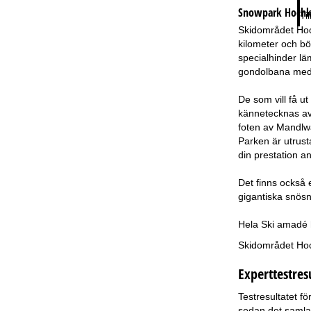
Snowpark Hochk
Ti
Skidområdet Hoch
kilometer och bö
specialhinder lä
gondolbana med W
De som vill få u
kännetecknas av 
foten av Mandlwä
Parken är utrust
din prestation a
Det finns också
gigantiska snös
Hela Ski amadé ha
Skidområdet Hochk
Experttestres
Testresultatet f
sedan det samlad