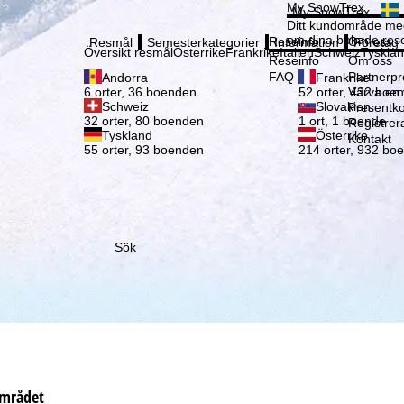
Vänli
My SnowTrex
My SnowTrex
Registrering
Ditt kundområde med
om dina bokade reso
Reseinfo
Om oss
Resmål
Semesterkategorier
Information
Företag
Översikt resmål
Österrike
Frankrike
Italien
Schweiz
Tyskla
Reseinfo
Om oss
FAQ
Partnerp
Andorra
Frankrike
Värva en
6 orter, 36 boenden
52 orter, 432 boe
Schweiz
Slovakien
Presentko
32 orter, 80 boenden
1 ort, 1 boende
Registrer
Tyskland
Österrike
Kontakt
55 orter, 93 boenden
214 orter, 932 bo
Sök
området