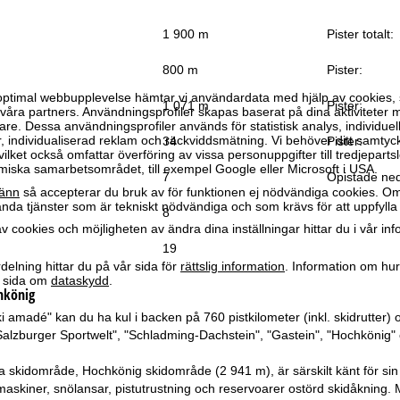
1 900 m
Pister totalt:
800 m
Pister:
optimal webbupplevelse hämtar vi användardata med hjälp av cookies, 
1 071 m
Pister:
ra partners. Användningsprofiler skapas baserat på dina aktiviteter m
e. Dessa användningsprofiler används för statistisk analys, individuel
individualiserad reklam och räckviddsmätning. Vi behöver ditt samtyc
34
Pister:
vilket också omfattar överföring av vissa personuppgifter till tredjeparts
iska samarbetsområdet, till exempel Google eller Microsoft i USA.
7
Opistade ned
änn
så accepterar du bruk av för funktionen ej nödvändiga cookies. Om
da tjänster som är tekniskt nödvändiga och som krävs för att uppfylla 
8
 cookies och möjligheten av ändra dina inställningar hittar du i vår in
19
elning hittar du på vår sida för
rättslig information
. Information om hu
år sida om
dataskydd
.
hkönig
ki amadé" kan du ha kul i backen på 760 pistkilometer (inkl. skidrutter) o
Salzburger Sportwelt", "Schladming-Dachstein", "Gastein", "Hochkönig" 
a skidområde, Hochkönig skidområde (2 941 m), är särskilt känt för sin
maskiner, snölansar, pistutrustning och reservoarer ostörd skidåkning.