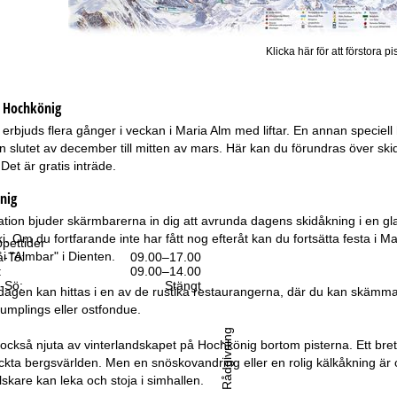
Klicka här för att förstora pi
g
Hochkönig
 erbjuds flera gånger i veckan i Maria Alm med liftar. En annan speciel
rån slutet av december till mitten av mars. Här kan du förundras över s
 Det är gratis inträde.
nig
ation bjuder skärmbarerna in dig att avrunda dagens skidåkning i en gla
ski. Om du fortfarande inte har fått nog efteråt kan du fortsätta festa i Ma
pettider
il i "Almbar" i Dienten.
-To:
09.00–17.00
:
09.00–14.00
-Sö:
Stängt
å dagen kan hittas i en av de rustika restaurangerna, där du kan skämma
mplings eller ostfondue.
Rådgivning
 också njuta av vinterlandskapet på Hochkönig bortom pisterna. Ett bre
täckta bergsvärlden. Men en snöskovandring eller en rolig kälkåkning är 
skare kan leka och stoja i simhallen.