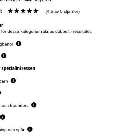
t
(4,6 av 5 stjärnor)
er
ör dessa kategorier räknas dubbelt i resultatet.
ergbanor
 specialintressen
 barn
 och freeriders
ing och spår