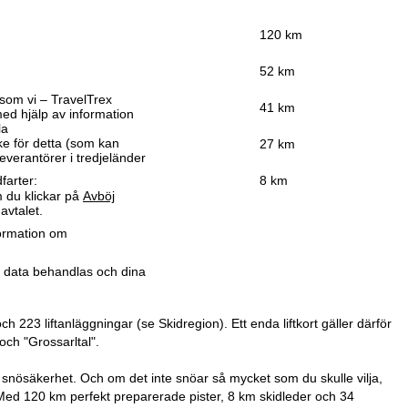
120 km
52 km
som vi – TravelTrex
41 km
ed hjälp av information
la
ke för detta (som kan
27 km
leverantörer i tredjeländer
farter:
8 km
 du klickar på
Avböj
avtalet.
formation om
r data behandlas och dina
ch 223 liftanläggningar (se Skidregion). Ett enda liftkort gäller därför
och "Grossarltal".
 snösäkerhet. Och om det inte snöar så mycket som du skulle vilja,
 Med 120 km perfekt preparerade pister, 8 km skidleder och 34