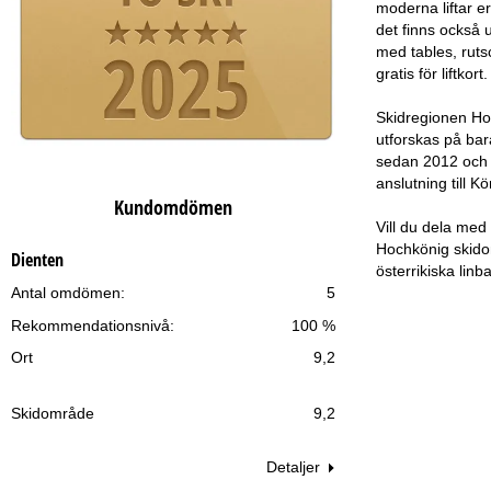
moderna liftar e
det finns också 
med tables, ruts
gratis för liftkort.
Skidregionen Ho
utforskas på bar
sedan 2012 och u
anslutning till Kö
Kundomdömen
Vill du dela med 
Hochkönig skidomr
Dienten
österrikiska lin
Antal omdömen:
5
Rekommendationsnivå:
100 %
Ort
9,2
Skidområde
9,2
Detaljer