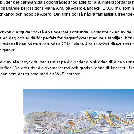
rbjuder det barnvänliga skidområdet snöglädje för alla vintersportfant
utmanande bergssidor i Maria Alm, på Aberg-Langeck (1 900 m), som nyb
chkanor och hopp på Aberg. Det finns också några fantastiska freeride
chkönig erbjuder också en underbar skidrunda, Königstour - en av de
a en dag och är därför perfekt för dagsutflykter med hela familjen. K
tsågs till den bästa skidrundan 2014. Maria Alm är också direkt ansluten
nigstour.
dig av alla intryck du har samlat på dig under din skiddag till dina vänne
åde. De erbjuder dig okomplicerad och gratis tillgång till internet i fu
banan som är utrustad med en Wi-Fi hotspot.