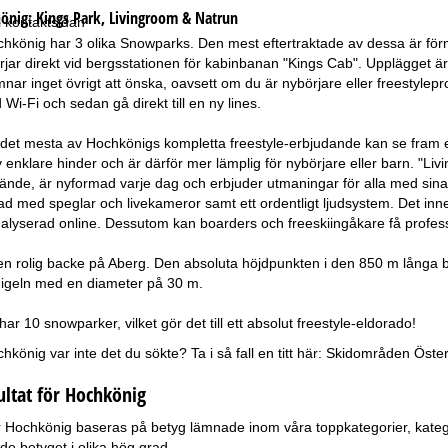
önig:
Kings Park, Livingroom & Natrun
ll kontaktsidan
könig har 3 olika Snowparks. Den mest eftertraktade av dessa är förm
rjar direkt vid bergsstationen för kabinbanan "Kings Cab". Upplägget är 
mnar inget övrigt att önska, oavsett om du är nybörjare eller freestylep
i-Fi och sedan gå direkt till en ny lines.
t det mesta av Hochkönigs kompletta freestyle-erbjudande kan se fram e
enklare hinder och är därför mer lämplig för nybörjare eller barn. "L
nde, är nyformad varje dag och erbjuder utmaningar för alla med sina 
ad med speglar och livekameror samt ett ordentligt ljudsystem. Det inneb
nalyserad online. Dessutom kan boarders och freeskiingåkare få professi
 en rolig backe på Aberg. Den absoluta höjdpunkten i den 850 m långa
nigeln med en diameter på 30 m.
r 10 snowparker, vilket gör det till ett absolut freestyle-eldorado!
önig var inte det du sökte? Ta i så fall en titt här:
Skidområden Öster
ultat för Hochkönig
ör Hochkönig baseras på betyg lämnade inom våra toppkategorier, katego
e betyget i olika hög grad.