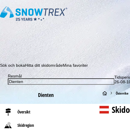
Prenumerera på vårt nyhetsbrev och missa aldrig e
Sök och boka
Hitta ditt skidområde
Mina favoriter
Resmål
Tidsperi
26-08-10
S
Österrike
Dienten
t
Skid
Översikt
a
Skidregion
r