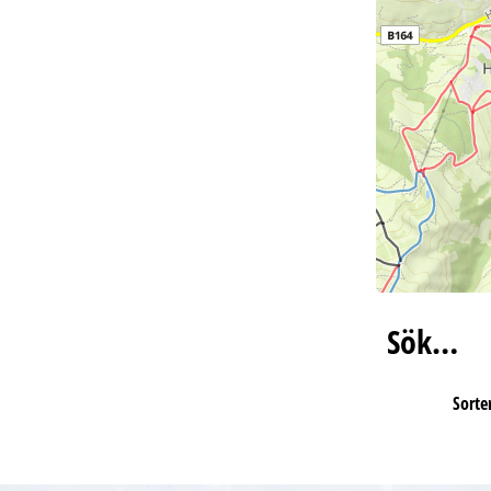
Sök…
Sorter