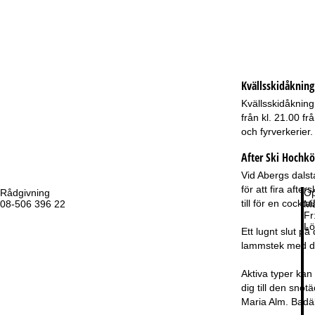
Kvällsskidåknin
Kvällsskidåkning
från kl. 21.00 f
och fyrverkerier.
After Ski Hochkö
Vid Abergs dalst
för att fira after
Rådgivning
Öp
till för en cockta
08-506 396 22
Må
Fr
Lö
Ett lugnt slut p
lammstek med du
Aktiva typer kan
dig till den snö
Maria Alm. Badäl