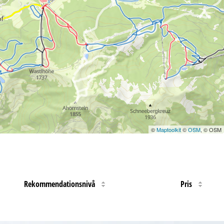
©
Maptoolkit
©
OSM
, © OSM
Rekommendationsnivå
Pris