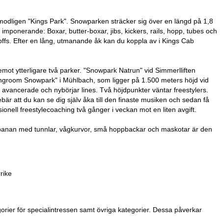
odligen "Kings Park". Snowparken sträcker sig över en längd på 1,8
imponerande: Boxar, butter-boxar, jibs, kickers, rails, hopp, tubes och
roffs. Efter en lång, utmanande åk kan du koppla av i Kings Cab
mot ytterligare två parker. "Snowpark Natrun" vid Simmerlliften
ivingroom Snowpark" i Mühlbach, som ligger på 1.500 meters höjd vid
avancerade och nybörjar lines. Två höjdpunkter väntar freestylers.
är att du kan se dig själv åka till den finaste musiken och sedan få
onell freestylecoaching två gånger i veckan mot en liten avgift.
 banan med tunnlar, vågkurvor, små hoppbackar och maskotar är den
rike
rier för specialintressen samt övriga kategorier. Dessa påverkar