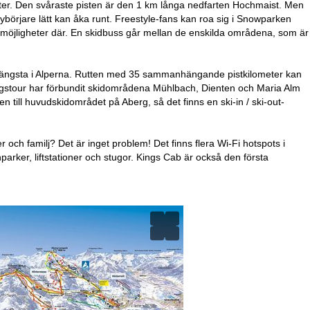
aster. Den svåraste pisten är den 1 km långa nedfarten Hochmaist. Men
örjare lätt kan åka runt. Freestyle-fans kan roa sig i Snowparken
-möjligheter där. En skidbuss går mellan de enskilda områdena, som är
 längsta i Alperna. Rutten med 35 sammanhängande pistkilometer kan
önigstour har förbundit skidområdena Mühlbach, Dienten och Maria Alm
 till huvudskidområdet på Aberg, så det finns en ski-in / ski-out-
r och familj? Det är inget problem! Det finns flera Wi-Fi hotspots i
nparker, liftstationer och stugor. Kings Cab är också den första