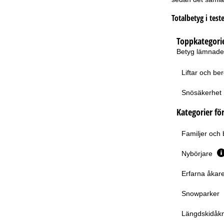
Totalbetyg i teste
Toppkategori
Betyg lämnade f
Liftar och b
Snösäkerhet
Kategorier för
Familjer och
Nybörjare
Erfarna åkare
Snowparker
Längdskidåkn