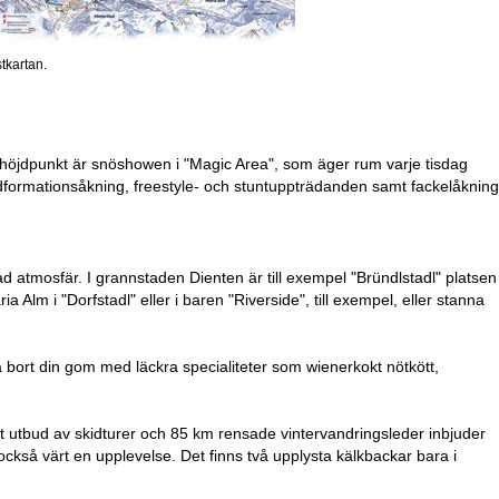
stkartan.
l höjdpunkt är snöshowen i "Magic Area", som äger rum varje tisdag
kidformationsåkning, freestyle- och stuntuppträdanden samt fackelåkning
d atmosfär. I grannstaden Dienten är till exempel "Bründlstadl" platsen
ria Alm i "Dorfstadl" eller i baren "Riverside", till exempel, eller stanna
 bort din gom med läckra specialiteter som wienerkokt nötkött,
tt utbud av skidturer och 85 km rensade vintervandringsleder inbjuder
också värt en upplevelse. Det finns två upplysta kälkbackar bara i