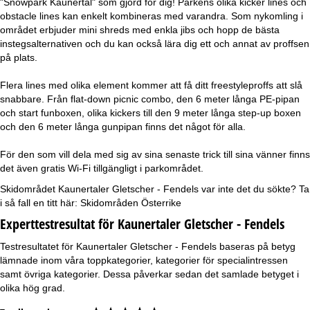
"Snowpark Kaunertal" som gjord för dig! Parkens olika kicker lines och
obstacle lines kan enkelt kombineras med varandra. Som nykomling i
området erbjuder mini shreds med enkla jibs och hopp de bästa
instegsalternativen och du kan också lära dig ett och annat av proffsen
på plats.
Flera lines med olika element kommer att få ditt freestyleproffs att slå
snabbare. Från flat-down picnic combo, den 6 meter långa PE-pipan
och start funboxen, olika kickers till den 9 meter långa step-up boxen
och den 6 meter långa gunpipan finns det något för alla.
För den som vill dela med sig av sina senaste trick till sina vänner finns
det även gratis Wi-Fi tillgängligt i parkområdet.
Skidområdet Kaunertaler Gletscher - Fendels var inte det du sökte? Ta
i så fall en titt här:
Skidområden Österrike
Experttestresultat för Kaunertaler Gletscher - Fendels
Testresultatet för Kaunertaler Gletscher - Fendels baseras på betyg
lämnade inom våra toppkategorier, kategorier för specialintressen
samt övriga kategorier. Dessa påverkar sedan det samlade betyget i
olika hög grad.