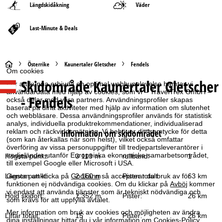
Längdskidåkning
Väder
Last-Minute & Deals
S
Österrike
Kaunertaler Gletscher
Fendels
Om cookies
Skidområde
Kaunertaler Gletscher
t
För att kunna erbjuda en optimal webbupplevelse hämtar vi
användardata med hjälp av cookies, som vi – TravelTrex GmbH –
- Fendels
också delar med våra partners. Användningsprofiler skapas
a
baserat på dina aktiviteter med hjälp av information om slutenhet
och webbläsare. Dessa användningsprofiler används för statistisk
analys, individuella produktrekommendationer, individualiserad
r
Information om skidområdet
reklam och räckviddsmätning. Vi behöver ditt samtycke för detta
(som kan återkallas när som helst), vilket också omfattar
t
överföring av vissa personuppgifter till tredjepartsleverantörer i
tredjeländer utanför Europeiska ekonomiska samarbetsområdet,
Högsta punkt:
3 113 m
rullband:
1
till exempel Google eller Microsoft i USA.
s
Lägsta punkt:
2 150 m
Pister totalt:
63 km
Genom att klicka på
Godkänn
så accepterar du bruk av för
funktionen ej nödvändiga cookies. Om du klickar på
Avböj
kommer
i
vi endast att använda tjänster som är tekniskt nödvändiga och
Höjd skidort:
1 352 m
Pister:
26 km
som krävs för att uppfylla avtalet.
d
Mer information om bruk av cookies och möjligheten av ändra
Liftar totalt:
15
Pister:
26 km
dina inställningar hittar du i vår information om
Cookies-Policy
.