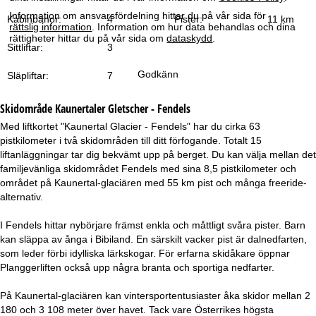
a
Information om ansvarsfördelning hittar du på vår sida för
Kabinbanor:
4
Pister:
11 km
rättslig information
. Information om hur data behandlas och dina
rättigheter hittar du på vår sida om
dataskydd
.
Sittliftar:
3
Godkänn
Släpliftar:
7
Skidområde
Kaunertaler Gletscher - Fendels
Med liftkortet "Kaunertal Glacier - Fendels" har du cirka 63
pistkilometer i två skidområden till ditt förfogande. Totalt 15
liftanläggningar tar dig bekvämt upp på berget. Du kan välja mellan det
familjevänliga skidområdet Fendels med sina 8,5 pistkilometer och
området på Kaunertal-glaciären med 55 km pist och många freeride-
alternativ.
I Fendels hittar nybörjare främst enkla och måttligt svåra pister. Barn
kan släppa av ånga i Bibiland. En särskilt vacker pist är dalnedfarten,
som leder förbi idylliska lärkskogar. För erfarna skidåkare öppnar
Planggerliften också upp några branta och sportiga nedfarter.
På Kaunertal-glaciären kan vintersportentusiaster åka skidor mellan 2
180 och 3 108 meter över havet. Tack vare Österrikes högsta