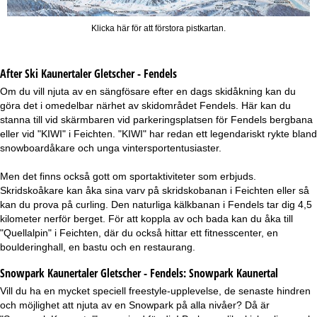
Klicka här för att förstora pistkartan.
After Ski Kaunertaler Gletscher - Fendels
Om du vill njuta av en sängfösare efter en dags skidåkning kan du
göra det i omedelbar närhet av skidområdet Fendels. Här kan du
stanna till vid skärmbaren vid parkeringsplatsen för Fendels bergbana
eller vid "KIWI" i Feichten. "KIWI" har redan ett legendariskt rykte bland
snowboardåkare och unga vintersportentusiaster.
Men det finns också gott om sportaktiviteter som erbjuds.
Skridskoåkare kan åka sina varv på skridskobanan i Feichten eller så
kan du prova på curling. Den naturliga kälkbanan i Fendels tar dig 4,5
kilometer nerför berget. För att koppla av och bada kan du åka till
"Quellalpin" i Feichten, där du också hittar ett fitnesscenter, en
boulderinghall, en bastu och en restaurang.
Snowpark Kaunertaler Gletscher - Fendels:
Snowpark Kaunertal
Vill du ha en mycket speciell freestyle-upplevelse, de senaste hindren
och möjlighet att njuta av en Snowpark på alla nivåer? Då är