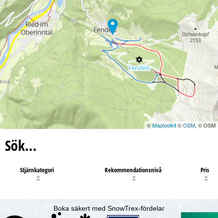
©
Maptoolkit
©
OSM
, © OSM
Sök…
Stjärnkategori
Rekommendationsnivå
Pris
Boka säkert med SnowTrex-fördelar