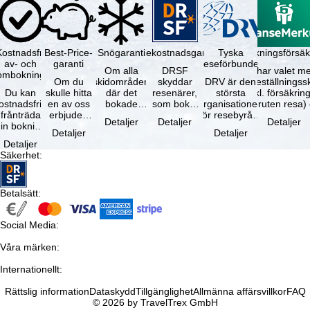
Kostnadsfri
Best-Price-
Snögaranti
Resekostnadsgaranti
Tyska
Avbokningsförsäk
av- och
garanti
reseförbundet
Om alla
DRSF
Du har valet me
ombokning
Om du
skidområden
skyddar
DRV är den
avbeställningss
Du kan
skulle hitta
där det
resenärer,
största
(inkl. försäkrin
ostnadsfritt
en av oss
bokade
som bokat
organisationen
avbruten resa)
frånträda
erbjuden
liftkortet
en
för resebyråer
…
Detaljer
Detaljer
Detaljer
in bokning
resa – med
gäller –
paketresa
och
Detaljer
Detaljer
inom 5
samma
skidområdets
eller
researrangörer
Detaljer
dagar efter
tillgång och
högsta …
förbundna
i Tyskland. …
Säkerhet
:
…
inkluderade
resetjänster
…
hos en …
Betalsätt
:
Social Media
:
Våra märken
:
Internationellt
:
Rättslig information
Dataskydd
Tillgänglighet
Allmänna affärsvillkor
FAQ
© 2026 by TravelTrex GmbH