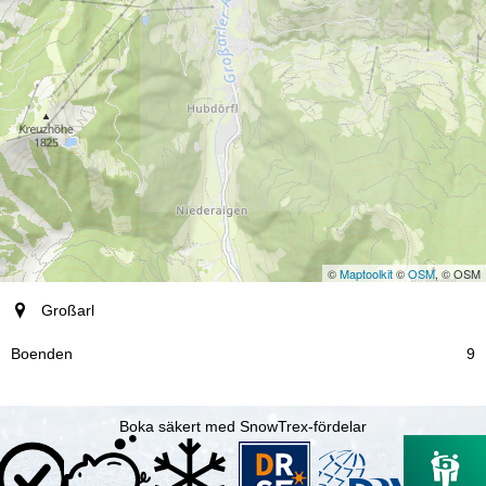
©
Maptoolkit
©
OSM
, © OSM
ort
Großarl
Boenden
9
Boka säkert med SnowTrex-fördelar