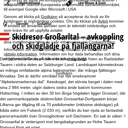
överföring av vissa personuppgifter till tredjepartsleverantörer i
Längdskidåkning
Last-Minute & Deals
tredjeländer utanför Europeiska ekonomiska samarbetsområdet,
till exempel Google eller Microsoft i USA.
Genom att klicka på
Godkänn
så accepterar du bruk av för
funktionen ej nödvändiga cookies. Om du klickar på
Avböj
kommer
S
Österrike
Großarltal
vi endast att använda tjänster som är tekniskt nödvändiga och
som krävs för att uppfylla avtalet.
Skidresor Großarltal – avkoppling
t
Mer information om bruk av cookies och möjligheten av ändra
dina inställningar hittar du i vår information om
Cookies-Policy
.
och skidglädje på fjällängarna!
a
Information om ansvarsfördelning hittar du på vår sida för
rättslig information
. Information om hur data behandlas och dina
r
rättigheter hittar du på vår sida om
dataskydd
.
Den pittoreska Grossarl-dalen sträcker sig längs foten av Radstädter
Tauern i södra delen av Salzburger Land. Landskapet kännetecknas
t
av många omfattande alpina betesmarker, där många fjällstugor
Godkänn
förvaltas. Det är därför området har fått smeknamnet
"Alpbetesmarkernas dal". Keeskogel, det största berget i dalen med
s
sina 2 884 meter, utgör dalens södra ände bakom kommunen
Hüttschlag. I mitten av den 30 km långa högdalen ligger Grossarl, där
i
det sammankopplade skidområdet Grossarltal-Dorfgastein börjar.
Liftarna ger tillgång till ca 70 pistkilometer (inklusive skidvägar) på
d
båda sidor om Fulseck (2 033 m), varifrån du kan njuta av fantastisk
panoramautsikt över Grossglockner och Dachstein. En sak är säker: I
a
Grossarltal är vintersport mot bergsbakgrunden av Hohe Tauern
National Park ett nöje!