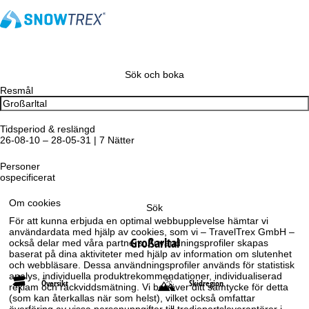
Sök och boka
Resmål
Tidsperiod & reslängd
26-08-10 – 28-05-31 | 7 Nätter
Personer
ospecificerat
Om cookies
Sök
För att kunna erbjuda en optimal webbupplevelse hämtar vi
användardata med hjälp av cookies, som vi – TravelTrex GmbH –
Großarltal
också delar med våra partners. Användningsprofiler skapas
baserat på dina aktiviteter med hjälp av information om slutenhet
och webbläsare. Dessa användningsprofiler används för statistisk
analys, individuella produktrekommendationer, individualiserad
Översikt
Skidregion
reklam och räckviddsmätning. Vi behöver ditt samtycke för detta
(som kan återkallas när som helst), vilket också omfattar