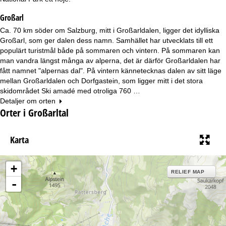
Großarl
Ca. 70 km söder om Salzburg, mitt i Großarldalen, ligger det idylliska
Großarl, som ger dalen dess namn. Samhället har utvecklats till ett
populärt turistmål både på sommaren och vintern. På sommaren kan
man vandra längst många av alperna, det är därför Großarldalen har
fått namnet "alpernas dal". På vintern kännetecknas dalen av sitt läge
mellan Großarldalen och Dorfgastein, som ligger mitt i det stora
skidområdet Ski amadé med otroliga 760 …
Detaljer om orten
Orter i Großarltal
Karta
+
RELIEF MAP
-