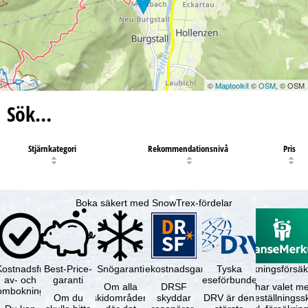
©
Maptoolkit
©
OSM
, © OSM
Sök…
Stjärnkategori
Rekommendationsnivå
Pris
Boka säkert med SnowTrex-fördelar
Kostnadsfri
Best-Price-
Snögaranti
Resekostnadsgaranti
Tyska
Avbokningsförsäk
av- och
garanti
reseförbundet
Om alla
DRSF
Du har valet me
ombokning
Om du
skidområden
skyddar
DRV är den
avbeställningss