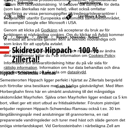
Skidområde
Längdskidåkning
reklam och räckviddsmätning. Vi behöver ditt samtycke för detta
(som kan återkallas när som helst), vilket också omfattar
överföring av vissa personuppgifter till tredjepartsleverantörer i
Väder
Last-Minute & Deals
tredjeländer utanför Europeiska ekonomiska samarbetsområdet,
till exempel Google eller Microsoft i USA.
Genom att klicka på
Godkänn
så accepterar du bruk av för
funktionen ej nödvändiga cookies. Om du klickar på
Avböj
kommer
S
Österrike
Zillertal
Hippach - Schwendau - Ramsau
vi endast att använda tjänster som är tekniskt nödvändiga och
som krävs för att uppfylla avtalet.
Skidresor
Hippach - 100 %
t
Mer information om bruk av cookies och möjligheten av ändra
dina inställningar hittar du i vår information om
Cookies-Policy
.
Zillertal!
a
Information om ansvarsfördelning hittar du på vår sida för
rättslig information
. Information om hur data behandlas och dina
r
rättigheter hittar du på vår sida om
dataskydd
.
Hippach - Schwendau - Ramsau
Semesterorten Hippach ligger perfekt i hjärtat av Zillertals bergvärld
t
och förtrollar sina besökare med sin härliga gästvänlighet. Med liften
Godkänn
Horbergbahn finns här en utmärkt anslutning till det mångsidiga
s
skidområdet Mayrhofen. Själva orten Mayrhofen ligger endast ca 5 km
bort, vilket ger ett stort utbud av fritidsaktiviteter. Förutom pistnöjet
i
erbjuder regionen Hippach-Schwendau-Ramsau också t.ex. 30 km
längdåkningsspår med anslutningar till grannorterna, en rad
d
preparerade vandringsleder och turer med häst och släde genom det
snöiga vinterlandskapet. Vid Gerlossteinbahn i närbelägna Zell am