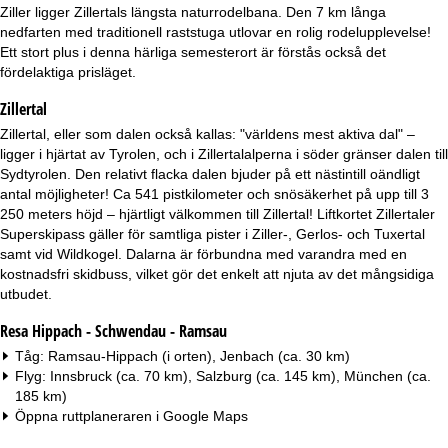
a
Ziller ligger Zillertals längsta naturrodelbana. Den 7 km långa
nedfarten med traditionell raststuga utlovar en rolig rodelupplevelse!
Ett stort plus i denna härliga semesterort är förstås också det
fördelaktiga prisläget.
Zillertal
Zillertal, eller som dalen också kallas: "världens mest aktiva dal" –
ligger i hjärtat av Tyrolen, och i Zillertalalperna i söder gränser dalen till
Sydtyrolen. Den relativt flacka dalen bjuder på ett nästintill oändligt
antal möjligheter! Ca 541 pistkilometer och snösäkerhet på upp till 3
250 meters höjd – hjärtligt välkommen till Zillertal! Liftkortet Zillertaler
Superskipass gäller för samtliga pister i Ziller-, Gerlos- och Tuxertal
samt vid Wildkogel. Dalarna är förbundna med varandra med en
kostnadsfri skidbuss, vilket gör det enkelt att njuta av det mångsidiga
utbudet.
Resa Hippach - Schwendau - Ramsau
Tåg: Ramsau-Hippach (i orten), Jenbach (ca. 30 km)
Flyg: Innsbruck (ca. 70 km), Salzburg (ca. 145 km), München (ca.
185 km)
Öppna ruttplaneraren i
Google Maps