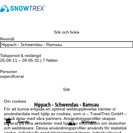
Sök och boka
Resmål
Tidsperiod & reslängd
26-08-11 – 28-05-31 | 7 Nätter
Personer
ospecificerat
Sök
Om cookies
Hippach - Schwendau - Ramsau
För att kunna erbjuda en optimal webbupplevelse hämtar vi
användardata med hjälp av cookies, som vi – TravelTrex GmbH –
också delar med våra partners. Användningsprofiler skapas
Översikt
Skidregion
baserat på dina aktiviteter med hjälp av information om slutenhet
och webbläsare. Dessa användningsprofiler används för statistisk
analys, individuella produktrekommendationer, individualiserad